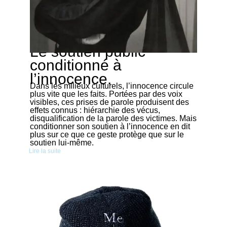
Le soutien public
05/04/2026
conditionné à
l’innocence.
Dans les milieux culturels, l’innocence circule
plus vite que les faits. Portées par des voix
visibles, ces prises de parole produisent des
effets connus : hiérarchie des vécus,
disqualification de la parole des victimes. Mais
conditionner son soutien à l’innocence en dit
plus sur ce que ce geste protège que sur le
soutien lui-même.
Lire la suite