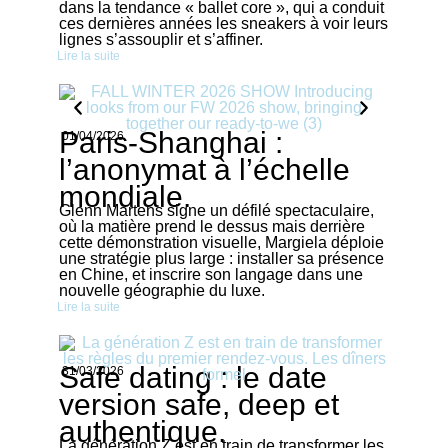
dans la tendance « ballet core », qui a conduit
ces dernières années les sneakers à voir leurs
lignes s’assouplir et s’affiner.
Lire la suite
Paris-Shanghai :
01/04/2026
l’anonymat à l’échelle
mondiale.
Glenn Martens signe un défilé spectaculaire,
où la matière prend le dessus mais derrière
cette démonstration visuelle, Margiela déploie
une stratégie plus large : installer sa présence
en Chine, et inscrire son langage dans une
nouvelle géographie du luxe.
Lire la suite
Safe dating : le date
31/03/2026
version safe, deep et
authentique.
La génération Z est en train de transformer les