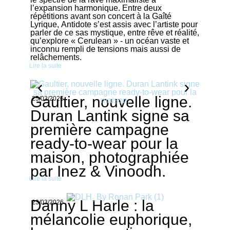
l’expansion harmonique. Entre deux
répétitions avant son concert à la Gaîté
Lyrique, Antidote s’est assis avec l’artiste pour
parler de ce sas mystique, entre rêve et réalité,
qu’explore « Cerulean » - un océan vaste et
inconnu rempli de tensions mais aussi de
relâchements.
Lire la suite
Gaultier, nouvelle ligne.
25/03/2026
Duran Lantink signe sa
première campagne
ready-to-wear pour la
maison, photographiée
par Inez & Vinoodh.
Lire la suite
Danny L Harle : la
23/03/2026
mélancolie euphorique,