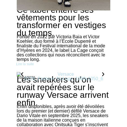
Ce label enterre ses
03/04/2026
vêtements pour les
transformer en vestiges
du temps.
Fondé en 2022 par Victoria Baia et Victor
Koehler, duo formé à l’École Duperré et
finaliste du Festival international de la mode
d’Hyères en 2024, le label La Cage conçoit
des collections qui nous réconcilient avec le
temps long.
Lire la suite
Les sneakers qu’on
03/04/2026
avait repérées sur le
runway Versace arrivent
enfin.
Enfin disponibles, après avoir été dévoilées
lors du premier (et dernier) défilé Versace de
Dario Vitale en septembre 2025, les sneakers
de la maison italienne conçues en
collaboration avec Onitsuka Tiger s’inscrivent