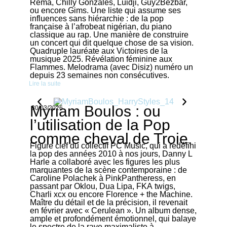
Rema, Chilly Gonzales, Luidji, Guy2Bezbar,
ou encore Gims. Une liste qui assume ses
influences sans hiérarchie : de la pop
française à l’afrobeat nigérian, du piano
classique au rap. Une manière de construire
un concert qui dit quelque chose de sa vision.
Quadruple lauréate aux Victoires de la
musique 2025. Révélation féminine aux
Flammes. Melodrama (avec Disiz) numéro un
depuis 23 semaines non consécutives.
Lire la suite
Myriam Boulos : ou
30/03/2026
l’utilisation de la Pop
comme cheval de Troie.
Figure clef du collectif PC Music, qui a redéfini
la pop des années 2010 à nos jours, Danny L
Harle a collaboré avec les figures les plus
marquantes de la scène contemporaine : de
Caroline Polachek à PinkPantheress, en
passant par Oklou, Dua Lipa, FKA twigs,
Charli xcx ou encore Florence + the Machine.
Maître du détail et de la précision, il revenait
en février avec « Cerulean ». Un album dense,
ample et profondément émotionnel, qui balaye
le spectre de la rave maximaliste à