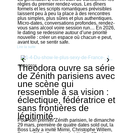
règles du premier rendez-vous. Les dîners
formels et les scripts romantiques prévisibles
laissent peu à peu la place à des rencontres
plus simples, plus sûres et plus authentiques.
Micro-dates, conversations profondes, rendez-
vous sans alcool voire session run… En 2026,
le dating se redessine autour d’une priorité
nouvelle : créer un espace où chacun·e peut,
avant tout, se sentir safe.
Lire la suite
Theodora ouvre sa série
30/03/2026
de Zénith parisiens avec
une scène qui
ressemble à sa vision :
éclectique, fédératrice et
sans frontières de
légitimité.
Pour son premier Zénith parisien, le dimanche
29 mars, première de quatre dates sold out, la
Boss Lady a invité Miimii, Christophe Willem,