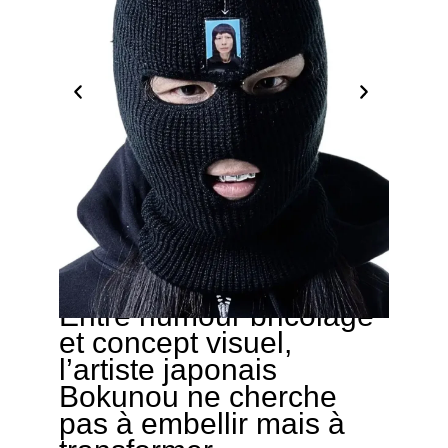
Entre humour bricolage
04/04/2026
et concept visuel,
l’artiste japonais
Bokunou ne cherche
pas à embellir mais à