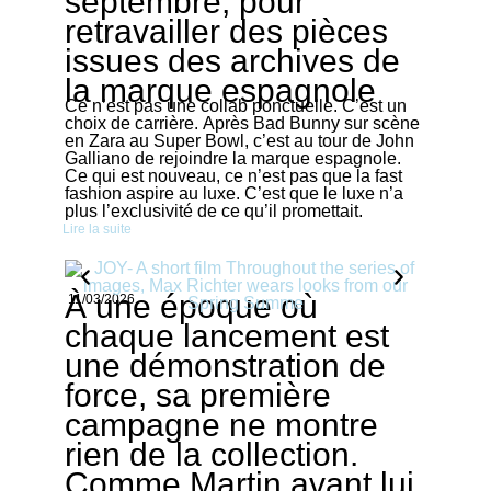
septembre, pour
retravailler des pièces
issues des archives de
la marque espagnole
Ce n’est pas une collab ponctuelle. C’est un
choix de carrière. Après Bad Bunny sur scène
en Zara au Super Bowl, c’est au tour de John
Galliano de rejoindre la marque espagnole.
Ce qui est nouveau, ce n’est pas que la fast
fashion aspire au luxe. C’est que le luxe n’a
plus l’exclusivité de ce qu’il promettait.
Lire la suite
À une époque où
11/03/2026
chaque lancement est
une démonstration de
force, sa première
campagne ne montre
rien de la collection.
Comme Martin avant lui,