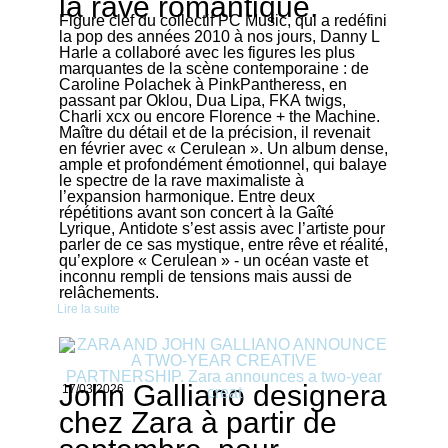
la rave romantique.
Figure clef du collectif PC Music, qui a redéfini
la pop des années 2010 à nos jours, Danny L
Harle a collaboré avec les figures les plus
marquantes de la scène contemporaine : de
Caroline Polachek à PinkPantheress, en
passant par Oklou, Dua Lipa, FKA twigs,
Charli xcx ou encore Florence + the Machine.
Maître du détail et de la précision, il revenait
en février avec « Cerulean ». Un album dense,
ample et profondément émotionnel, qui balaye
le spectre de la rave maximaliste à
l’expansion harmonique. Entre deux
répétitions avant son concert à la Gaîté
Lyrique, Antidote s’est assis avec l’artiste pour
parler de ce sas mystique, entre rêve et réalité,
qu’explore « Cerulean » - un océan vaste et
inconnu rempli de tensions mais aussi de
relâchements.
Lire la suite
John Galliano designera
17/03/2026
chez Zara à partir de