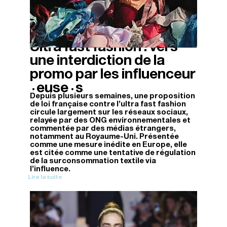
Ultra fast fashion : vers
16/12/2025
une interdiction de la
promo par les influenceur
·
·
euse
s
Depuis plusieurs semaines, une proposition
de loi française contre l'ultra fast fashion
circule largement sur les réseaux sociaux,
relayée par des ONG environnementales et
commentée par des médias étrangers,
notamment au Royaume-Uni. Présentée
comme une mesure inédite en Europe, elle
est citée comme une tentative de régulation
de la surconsommation textile via
l'influence.
Lire la suite