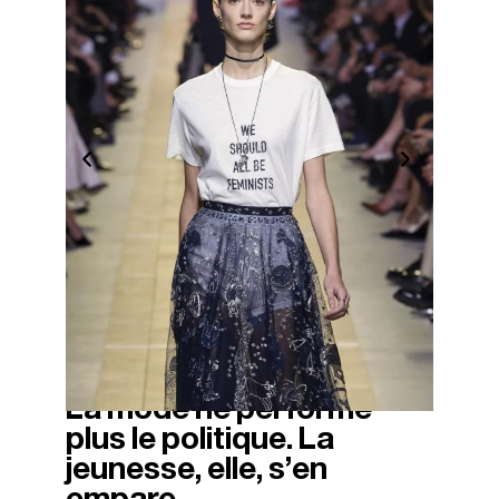
La mode ne performe
11/12/2025
plus le politique. La
jeunesse, elle, s’en
empare.