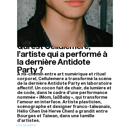
Qui est Cellulemere,
05/12/2025
l’artiste qui a performé à
la dernière Antidote
Party ?
À mi-chemin entre art numérique et rituel
corporel, Cellulemere a transformé la scène
de la dernière Antidote Party en laboratoire
affectif. Un cocon fait de chair, de lumière et
de code, dans le cadre d'une performance
nommée « iMom, (ai)Baby », qui transforme
l'amour en interface. Artiste plasticien,
scénographe et designer franco-taïwanais,
Hélio Chen (né Herve Chen) a grandit entre
Bourges et Taiwan, dans une tamille
d'artistes.
Lire la suite