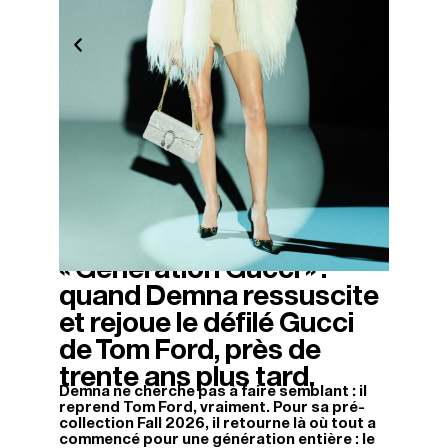
« Generation Gucci » :
04/12/2025
quand Demna ressuscite
et rejoue le défilé Gucci
de Tom Ford, près de
trente ans plus tard.
Demna ne cherche pas à faire semblant : il
reprend Tom Ford, vraiment. Pour sa pré-
collection Fall 2026, il retourne là où tout a
commencé pour une génération entière : le