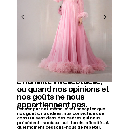
L’humilité intellectuelle,
07/01/2026
ou quand nos opinions et
nos goûts ne nous
appartiennent pas.
Penser par soi-même, c’est accepter que
nos goûts, nos idées, nos convictions se
construisent dans des cadres qui nous
précèdent : sociaux, cul- turels, affectifs. À
quel moment cessons-nous de répéter,