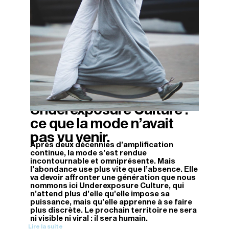
Underexposure Culture :
01/12/2025
ce que la mode n’avait
pas vu venir.
Après deux décennies d’amplification
continue, la mode s’est rendue
incontournable et omniprésente. Mais
l’abondance use plus vite que l’absence. Elle
va devoir affronter une génération que nous
nommons ici Underexposure Culture, qui
n’attend plus d’elle qu’elle impose sa
puissance, mais qu’elle apprenne à se faire
plus discrète. Le prochain territoire ne sera
ni visible ni viral : il sera humain.
Lire la suite