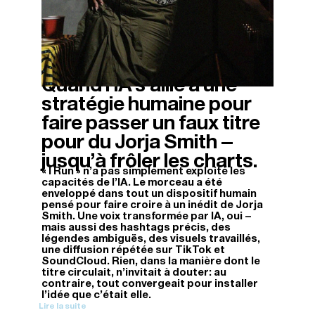
Quand l’IA s’allie à une
04/12/2025
stratégie humaine pour
faire passer un faux titre
pour du Jorja Smith –
jusqu’à frôler les charts.
« I Run » n'a pas simplement exploité les
capacités de l'IA. Le morceau a été
enveloppé dans tout un dispositif humain
pensé pour faire croire à un inédit de Jorja
Smith. Une voix transformée par IA, oui –
mais aussi des hashtags précis, des
légendes ambiguës, des visuels travaillés,
une diffusion répétée sur TikTok et
SoundCloud. Rien, dans la manière dont le
titre circulait, n'invitait à douter: au
contraire, tout convergeait pour installer
l'idée que c'était elle.
Lire la suite