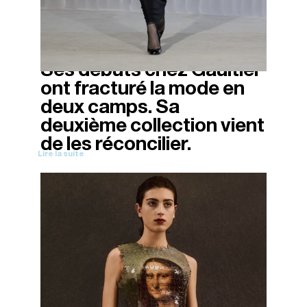
Ses débuts chez Gaultier
09/03/2026
ont fracturé la mode en
deux camps. Sa
deuxième collection vient
de les réconcilier.
Lire la suite