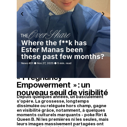
« Pregnancy
02/12/2025
Empowerment » : un
nouveau seuil de visibilité
Depuis quelques années, un basculement
s'opère. La grossesse, longtemps
dissimulée ou reléguée hors champ, gagne
en visibilité grâce, notamment, à quelques
moments culturels marquants - poke Riri &
Queen B. Ni les premières ni les seules, mais
leurs images massivement partagées ont