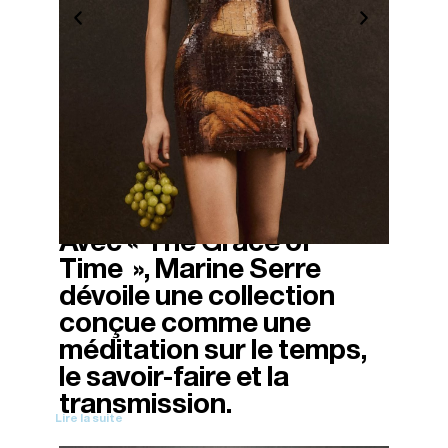
Avec « The Grace of
02/03/2026
Time », Marine Serre
dévoile une collection
conçue comme une
méditation sur le temps,
le savoir-faire et la
transmission.
Lire la suite