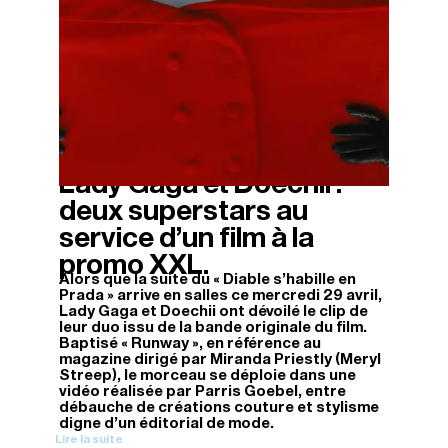
Lady Gaga et Doechii :
28/04/2026
deux superstars au
service d’un film à la
promo XXL.
Alors que la suite du « Diable s’habille en
Prada » arrive en salles ce mercredi 29 avril,
Lady Gaga et Doechii ont dévoilé le clip de
leur duo issu de la bande originale du film.
Baptisé « Runway », en référence au
magazine dirigé par Miranda Priestly (Meryl
Streep), le morceau se déploie dans une
vidéo réalisée par Parris Goebel, entre
débauche de créations couture et stylisme
digne d’un éditorial de mode.
Lire la suite