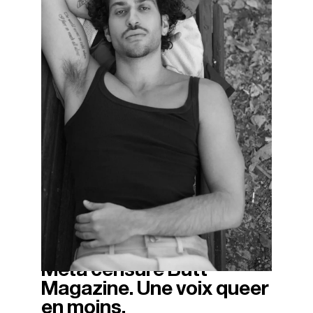
Meta censure Butt
05/05/2026
Magazine. Une voix queer
en moins.