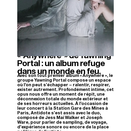
« Anywhere » de Yawning
17/04/2026
Portal : un album refuge
dans un monde en feu.
Avec son tout premier album « Anywhere », le
groupe Yawning Portal compose un espace
où l’on peut s’échapper – ralentir, respirer,
exister autrement. Profondément intime, cet
opus nous offre un moment de répit, une
déconnexion totale du monde extérieur et
de ses horreurs actuelles. À l’occasion de
leur concert à la Station Gare des Mines à
Paris, Antidote s’est assis avec le duo,
composé de Jess Mai Walker et Joseph
Ware, pour parler de sampling, de voyage,
d’expérience sonore ou encore de la place