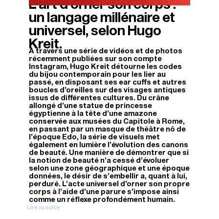
L’art d’orner son corps :
27/04/2026
un langage millénaire et
universel, selon Hugo
Kreit.
À travers une série de vidéos et de photos
récemment publiées sur son compte
Instagram, Hugo Kreit détourne les codes
du bijou contemporain pour les lier au
passé, en disposant ses ear cuffs et autres
boucles d’oreilles sur des visages antiques
issus de différentes cultures. Du crâne
allongé d’une statue de princesse
égyptienne à la tête d’une amazone
conservée aux musées du Capitole à Rome,
en passant par un masque de théâtre nô de
l’époque Edo, la série de visuels met
également en lumière l’évolution des canons
de beauté. Une manière de démontrer que si
la notion de beauté n’a cessé d’évoluer
selon une zone géographique et une époque
données, le désir de s’embellir a, quant à lui,
perduré. L’acte universel d’orner son propre
corps à l’aide d’une parure s’impose ainsi
comme un réflexe profondément humain.
Lire la suite