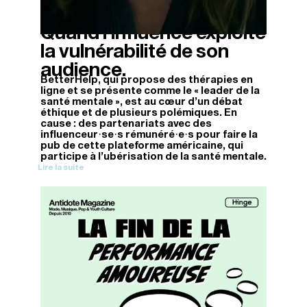
Quand l’influence exploite
09/04/2026
la vulnérabilité de son
audience.
BetterHelp, qui propose des thérapies en
ligne et se présente comme le « leader de la
santé mentale », est au cœur d’un débat
éthique et de plusieurs polémiques. En
cause : des partenariats avec des
influenceur·se·s rémunéré·e·s pour faire la
pub de cette plateforme américaine, qui
participe à l’ubérisation de la santé mentale.
Lire la suite