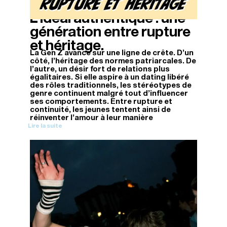
L’idéal authentique : une
12/04/2026
génération entre rupture
et héritage.
La Gen Z avance sur une ligne de crête. D’un
côté, l’héritage des normes patriarcales. De
l’autre, un désir fort de relations plus
égalitaires. Si elle aspire à un dating libéré
des rôles traditionnels, les stéréotypes de
genre continuent malgré tout d’influencer
ses comportements. Entre rupture et
continuité, les jeunes tentent ainsi de
réinventer l’amour à leur manière
Lire la suite