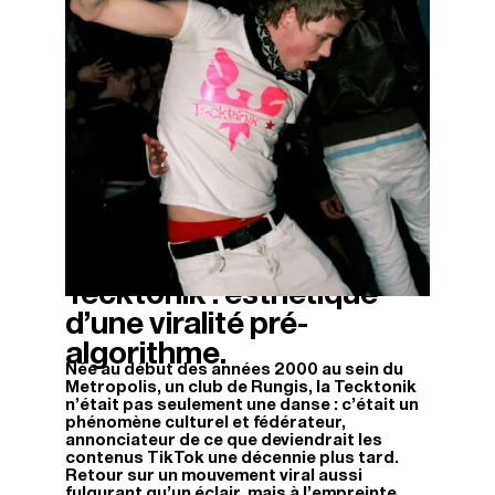
Tecktonik : esthétique
11/04/2026
d’une viralité pré-
algorithme.
Née au début des années 2000 au sein du
Metropolis, un club de Rungis, la Tecktonik
n’était pas seulement une danse : c’était un
phénomène culturel et fédérateur,
annonciateur de ce que deviendrait les
contenus TikTok une décennie plus tard.
Retour sur un mouvement viral aussi
fulgurant qu’un éclair, mais à l’empreinte