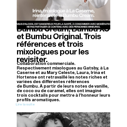
Bumbu Cream, Bumbu XO
03/07/2026
et Bumbu Original. Trois
références et trois
mixologues pour les
revisiter.
Collaboration commerciale.
Respectivement mixologues au Gatsby, à La
Caserne et au Mary Celeste, Laura, Irina et
Hortense ont retravaillé les notes riches et
variées des différentes références
de Bumbu. À partir de leurs notes de vanille,
de coco ou de caramel, elles ont imaginé
trois cocktails pour mettre à l’honneur leurs
profils aromatiques.
Lire la suite