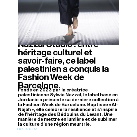
Nazzal Studio : entre
20/04/2026
héritage culturel et
savoir-faire, ce label
palestinien a conquis la
Fashion Week de
Barcelone.
Fondé en 2023 par la créatrice
palestinienne Sylwia Nazzal, le label basé en
Jordanie a présenté sa dernière collection à
la Fashion Week de Barcelone. Baptisée « Al-
Najah », elle célèbre la résilience et s’inspire
de l’héritage des Bédouins du Levant. Une
manière de mettre en lumière et de sublimer
la culture d’une région meurtrie.
Lire la suite