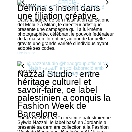
Demna s’inscrit dans
23/04/2026
une filiation créative.
Dans la lignée de son installation au Salone
del Mobile à Milan, le directeur artistique
présente une campagne qu'il a lui-même
photographiée, célébrant le pouvoir fédérateur
de la maison florentine, autour de laquelle
gravite une grande variété d'individus ayant
adopté ses codes.
Lire la suite
Nazzal Studio : entre
20/04/2026
héritage culturel et
savoir-faire, ce label
palestinien a conquis la
Fashion Week de
Barcelone.
Fondé en 2023 par la créatrice palestinienne
Sylwia Nazzal, le label basé en Jordanie a
présenté sa dernière collection à la Fashion
Week de Barcelone. Baptisée « Al-Najah »,