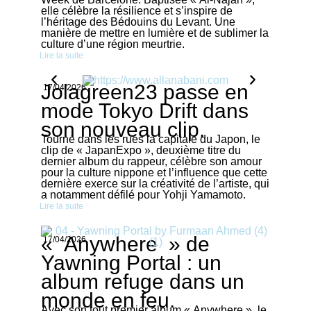
elle célèbre la résilience et s’inspire de
l’héritage des Bédouins du Levant. Une
manière de mettre en lumière et de sublimer la
culture d’une région meurtrie.
Lire la suite
Jolagreen23 passe en
17/04/2026
mode Tokyo Drift dans
son nouveau clip.
Tourné dans les rues la capitale du Japon, le
clip de « JapanExpo », deuxième titre du
dernier album du rappeur, célèbre son amour
pour la culture nippone et l’influence que cette
dernière exerce sur la créativité de l’artiste, qui
a notamment défilé pour Yohji Yamamoto.
Lire la suite
« Anywhere » de
17/04/2026
Yawning Portal : un
album refuge dans un
monde en feu.
Avec son tout premier album « Anywhere », le