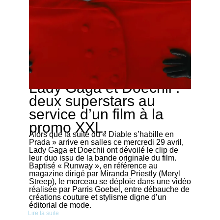
Lady Gaga et Doechii :
28/04/2026
deux superstars au
service d’un film à la
promo XXL.
Alors que la suite du « Diable s’habille en
Prada » arrive en salles ce mercredi 29 avril,
Lady Gaga et Doechii ont dévoilé le clip de
leur duo issu de la bande originale du film.
Baptisé « Runway », en référence au
magazine dirigé par Miranda Priestly (Meryl
Streep), le morceau se déploie dans une vidéo
réalisée par Parris Goebel, entre débauche de
créations couture et stylisme digne d’un
éditorial de mode.
Lire la suite