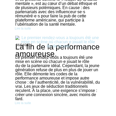
mentale », est au cœur d’un débat éthique et
de plusieurs polémiques. En cause : des
partenariats avec des influenceur·se·s
rémunéré·e·s pour faire la pub de cette
plateforme américaine, qui participe à
l’ubérisation de la santé mentale.
Lire la suite
La fin de la performance
06/04/2026
amoureuse.
Le premier rendez-vous a toujours été une
mise en scène où chacun·e jouait le rôle
du·de la partenaire idéal. Cependant, la jeune
génération refuse de plus en plus de jouer un
rôle. Elle démonte les codes de la
performance amoureuse et impose autre
chose : de l’authenticité, de la vulnérabilité, du
vrai. Les jeux de séduction traditionnels
reculent. À la place, une exigence s’impose :
créer une connexion sincère, avec moins de
fard.
Lire la suite