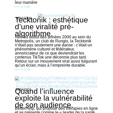
leur manière
Lire la suite
Tecktonik : esthétique
11/04/2026
d’une viralité pré-
algorithme.
Née au début des années 2000 au sein du
Metropolis, un club de Rungis, la Tecktonik
n’était pas seulement une danse : c’était un
phénomène culturel et fédérateur,
annonciateur de ce que deviendrait les
contenus TikTok une décennie plus tard.
Retour sur un mouvement viral aussi fulgurant
qu’un éclair, mais à l’empreinte durable.
Lire la suite
Quand l’influence
09/04/2026
exploite la vulnérabilité
de son audience.
BetterHelp, qui propose des thérapies en ligne
et se présente comme le « leader de la santé