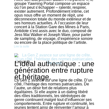
groupe Yawning Portal compose un espace
où l’on peut s’échapper – ralentir, respirer,
exister autrement. Profondément intime, cet
opus nous offre un moment de répit, une
déconnexion totale du monde extérieur et de
ses horreurs actuelles. À l’occasion de leur
concert à la Station Gare des Mines à Paris,
Antidote s’est assis avec le duo, composé de
Jess Mai Walker et Joseph Ware, pour parler
de sampling, de voyage, d’expérience sonore
ou encore de la place politique de l’artiste.
Lire la suite
L’idéal authentique : une
12/04/2026
génération entre rupture
et héritage.
La Gen Z avance sur une ligne de crête. D’un
côté, l’héritage des normes patriarcales. De
l’autre, un désir fort de relations plus
égalitaires. Si elle aspire à un dating libéré
des rôles traditionnels, les stéréotypes de
genre continuent malgré tout d’influencer ses
comportements. Entre rupture et continuité, les
jeunes tentent ainsi de réinventer l’amour à