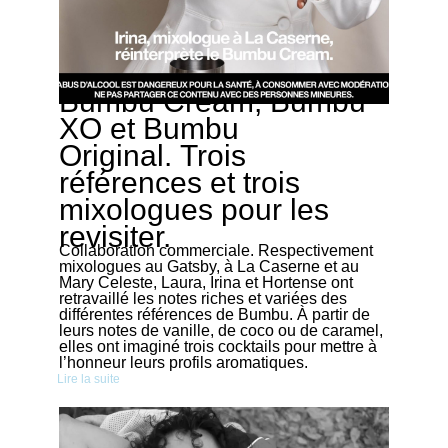
Bumbu Cream, Bumbu
03/07/2026
XO et Bumbu
Original. Trois
références et trois
mixologues pour les
revisiter.
Collaboration commerciale. Respectivement
mixologues au Gatsby, à La Caserne et au
Mary Celeste, Laura, Irina et Hortense ont
retravaillé les notes riches et variées des
différentes références de Bumbu. À partir de
leurs notes de vanille, de coco ou de caramel,
elles ont imaginé trois cocktails pour mettre à
l’honneur leurs profils aromatiques.
Lire la suite