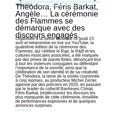
Theodora, Féris Barkat,
24/04/2026
Angèle… La cérémonie
des Flammes se
démarque avec des
discours engagés.
Organisée à la Seine Musicale ce jeudi 23
avril et retransmise en live sur YouTube, la
quatrième édition de la cérémonie des
Flammes, qui célèbre le Rap, le R&B et les
cultures musicales associées, a été marquée
par des prises de parole fortes, dénonçant tour
à tour les violences conjugales ou défendant
l’importance de la sororité, ainsi que la
célébration de son identité et de sa créativité.
De Théodora, la reine de la soirée couronnée
à cinq reprises, au producteur Michel Zecler,
agressé par des policiers en 2020, en passant
par le leader du collectif Banlieues Climat,
Féris Barkat, (re)découvrez les discours les
plus marquants de cette cérémonie, émaillée
de performances explosives et de quelques
annonces surprises.
Lire la suite