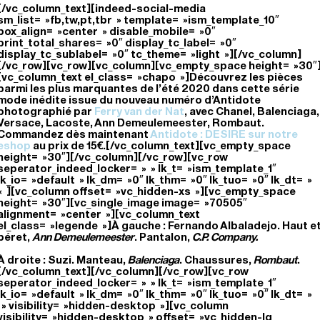
[/vc_column_text][indeed-social-media
sm_list= »fb,tw,pt,tbr » template= »ism_template_10″
box_align= »center » disable_mobile= »0″
print_total_shares= »0″ display_tc_label= »0″
display_tc_sublabel= »0″ tc_theme= »light »][/vc_column]
[/vc_row][vc_row][vc_column][vc_empty_space height= »30″
[vc_column_text el_class= »chapo »]Découvrez les pièces
parmi les plus marquantes de l’été 2020 dans cette série
mode inédite issue du nouveau numéro d’Antidote
photographié par
Ferry van der Nat
, avec Chanel, Balenciaga,
Versace, Lacoste, Ann Demeulemeester, Rombaut.
Commandez dès maintenant
Antidote : DESIRE sur notre
eshop
au prix de 15€.[/vc_column_text][vc_empty_space
height= »30″][/vc_column][/vc_row][vc_row
seperator_indeed_locker= » » lk_t= »ism_template_1″
lk_io= »default » lk_dm= »0″ lk_thm= »0″ lk_tuo= »0″ lk_dt= »
« ][vc_column offset= »vc_hidden-xs »][vc_empty_space
height= »30″][vc_single_image image= »70505″
alignment= »center »][vc_column_text
el_class= »legende »]À gauche : Fernando Albaladejo. Haut e
béret,
Ann Demeulemeester
. Pantalon,
C.P. Company.
À droite : Suzi. Manteau,
Balenciaga
. Chaussures,
Rombaut
.
[/vc_column_text][/vc_column][/vc_row][vc_row
seperator_indeed_locker= » » lk_t= »ism_template_1″
lk_io= »default » lk_dm= »0″ lk_thm= »0″ lk_tuo= »0″ lk_dt= »
» visibility= »hidden-desktop »][vc_column
visibility= »hidden-desktop » offset= »vc_hidden-lg