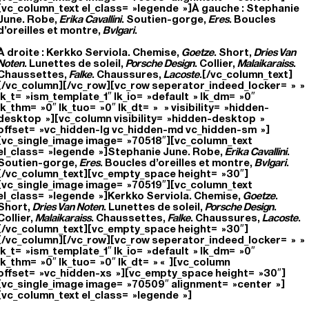
[vc_column_text el_class= »legende »]À gauche : Stephanie
June. Robe,
Erika Cavallini
. Soutien-gorge,
Eres
. Boucles
d’oreilles et montre,
Bvlgari
.
À droite : Kerkko Serviola. Chemise,
Goetze
. Short,
Dries Van
Noten
. Lunettes de soleil,
Porsche Design
. Collier,
Malaikaraiss
.
Chaussettes,
Falke
. Chaussures,
Lacoste
.[/vc_column_text]
[/vc_column][/vc_row][vc_row seperator_indeed_locker= » »
lk_t= »ism_template_1″ lk_io= »default » lk_dm= »0″
lk_thm= »0″ lk_tuo= »0″ lk_dt= » » visibility= »hidden-
desktop »][vc_column visibility= »hidden-desktop »
offset= »vc_hidden-lg vc_hidden-md vc_hidden-sm »]
[vc_single_image image= »70518″][vc_column_text
el_class= »legende »]Stephanie June. Robe,
Erika Cavallini
.
Soutien-gorge,
Eres
. Boucles d’oreilles et montre,
Bvlgari
.
[/vc_column_text][vc_empty_space height= »30″]
[vc_single_image image= »70519″][vc_column_text
el_class= »legende »]Kerkko Serviola. Chemise,
Goetze
.
Short,
Dries Van Noten
. Lunettes de soleil,
Porsche Design
.
Collier,
Malaikaraiss
. Chaussettes,
Falke
. Chaussures,
Lacoste
.
[/vc_column_text][vc_empty_space height= »30″]
[/vc_column][/vc_row][vc_row seperator_indeed_locker= » »
lk_t= »ism_template_1″ lk_io= »default » lk_dm= »0″
lk_thm= »0″ lk_tuo= »0″ lk_dt= » « ][vc_column
offset= »vc_hidden-xs »][vc_empty_space height= »30″]
[vc_single_image image= »70509″ alignment= »center »]
[vc_column_text el_class= »legende »]