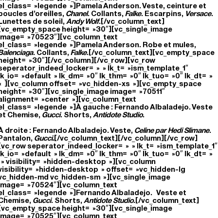
el_class= »legende »]Pamela Anderson. Veste, ceinture et
boucles d’oreilles,
Chanel
. Collants,
Falke
. Escarpins,
Versace
.
Lunettes de soleil,
Andy Wolf
.[/vc_column_text]
[vc_empty_space height= »30″][vc_single_image
image= »70523″][vc_column_text
el_class= »legende »]Pamela Anderson. Robe et mules,
Balenciaga
. Collants,
Falke
.[/vc_column_text][vc_empty_space
height= »30″][/vc_column][/vc_row][vc_row
seperator_indeed_locker= » » lk_t= »ism_template_1″
lk_io= »default » lk_dm= »0″ lk_thm= »0″ lk_tuo= »0″ lk_dt= »
« ][vc_column offset= »vc_hidden-xs »][vc_empty_space
height= »30″][vc_single_image image= »70511″
alignment= »center »][vc_column_text
el_class= »legende »]À gauche : Fernando Albaladejo. Veste
et Chemise,
Gucci
. Shorts,
Antidote Studio
.
À droite : Fernando Albaladejo. Veste,
Celine par Hedi Slimane
.
Pantalon,
Gucci.
[/vc_column_text][/vc_column][/vc_row]
[vc_row seperator_indeed_locker= » » lk_t= »ism_template_1″
lk_io= »default » lk_dm= »0″ lk_thm= »0″ lk_tuo= »0″ lk_dt= »
» visibility= »hidden-desktop »][vc_column
visibility= »hidden-desktop » offset= »vc_hidden-lg
vc_hidden-md vc_hidden-sm »][vc_single_image
image= »70524″][vc_column_text
el_class= »legende »]Fernando Albaladejo.
Veste et
Chemise,
Gucci
. Shorts,
Antidote Studio
.[/vc_column_text]
[vc_empty_space height= »30″][vc_single_image
image= »70525″][vc_column_text