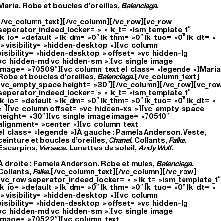
Maria. Robe et boucles d’oreilles,
Balenciaga
.
[/vc_column_text][/vc_column][/vc_row][vc_row
seperator_indeed_locker= » » lk_t= »ism_template_1″
lk_io= »default » lk_dm= »0″ lk_thm= »0″ lk_tuo= »0″ lk_dt= »
» visibility= »hidden-desktop »][vc_column
visibility= »hidden-desktop » offset= »vc_hidden-lg
vc_hidden-md vc_hidden-sm »][vc_single_image
image= »70509″][vc_column_text el_class= »legende »]Maria
Robe et boucles d’oreilles,
Balenciaga
.[/vc_column_text]
[vc_empty_space height= »30″][/vc_column][/vc_row][vc_ro
seperator_indeed_locker= » » lk_t= »ism_template_1″
lk_io= »default » lk_dm= »0″ lk_thm= »0″ lk_tuo= »0″ lk_dt= »
« ][vc_column offset= »vc_hidden-xs »][vc_empty_space
height= »30″][vc_single_image image= »70510″
alignment= »center »][vc_column_text
el_class= »legende »]À gauche : Pamela Anderson. Veste,
ceinture et boucles d’oreilles,
Chanel
. Collants,
Falke
.
Escarpins,
Versace
. Lunettes de soleil,
Andy Wolf
.
À droite : Pamela Anderson. Robe et mules,
Balenciaga
.
Collants,
Falke
.[/vc_column_text][/vc_column][/vc_row]
[vc_row seperator_indeed_locker= » » lk_t= »ism_template_1″
lk_io= »default » lk_dm= »0″ lk_thm= »0″ lk_tuo= »0″ lk_dt= »
» visibility= »hidden-desktop »][vc_column
visibility= »hidden-desktop » offset= »vc_hidden-lg
vc_hidden-md vc_hidden-sm »][vc_single_image
image= »70522″][vc_column_text