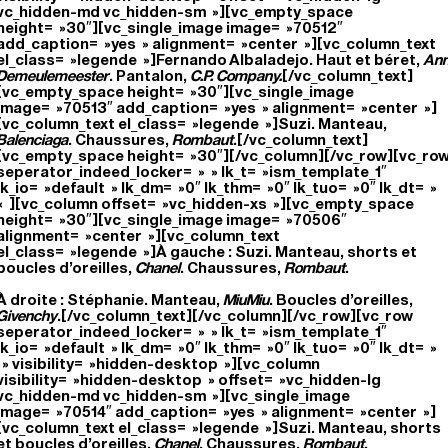
vc_hidden-md vc_hidden-sm »][vc_empty_space
height= »30″][vc_single_image image= »70512″
add_caption= »yes » alignment= »center »][vc_column_text
el_class= »legende »]Fernando Albaladejo. Haut et béret,
An
Demeulemeester
. Pantalon,
C.P. Company.
[/vc_column_text]
[vc_empty_space height= »30″][vc_single_image
image= »70513″ add_caption= »yes » alignment= »center »]
[vc_column_text el_class= »legende »]Suzi. Manteau,
Balenciaga
. Chaussures,
Rombaut
.[/vc_column_text]
[vc_empty_space height= »30″][/vc_column][/vc_row][vc_ro
seperator_indeed_locker= » » lk_t= »ism_template_1″
lk_io= »default » lk_dm= »0″ lk_thm= »0″ lk_tuo= »0″ lk_dt= »
« ][vc_column offset= »vc_hidden-xs »][vc_empty_space
height= »30″][vc_single_image image= »70506″
alignment= »center »][vc_column_text
el_class= »legende »]À gauche : Suzi. Manteau, shorts et
boucles d’oreilles,
Chanel
. Chaussures,
Rombaut
.
À droite : Stéphanie. Manteau,
MiuMiu
.
Boucles d’oreilles,
Givenchy
.[/vc_column_text][/vc_column][/vc_row][vc_row
seperator_indeed_locker= » » lk_t= »ism_template_1″
lk_io= »default » lk_dm= »0″ lk_thm= »0″ lk_tuo= »0″ lk_dt= »
» visibility= »hidden-desktop »][vc_column
visibility= »hidden-desktop » offset= »vc_hidden-lg
vc_hidden-md vc_hidden-sm »][vc_single_image
image= »70514″ add_caption= »yes » alignment= »center »]
[vc_column_text el_class= »legende »]Suzi. Manteau, shorts
et boucles d’oreilles,
Chanel
. Chaussures,
Rombaut
.