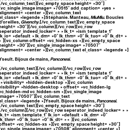
[/vc_column_text][vc_empty_space height= »30″]
[vc_single_image image= »70515″ add_caption= »yes »
alignment= »center »][vc_column_text
el_class= »legende »]Stéphanie. Manteau,
MiuMiu
.
Boucles
d’oreilles,
Givenchy
.[/vc_column_text][vc_empty_space
height= »30″][/vc_column][/vc_row][vc_row
seperator_indeed_locker= » » lk_t= »ism_template_1″
lk_io= »default » lk_dm= »0″ lk_thm= »0″ lk_tuo= »0″ lk_dt= »
« ][vc_column offset= »vc_hidden-xs »][vc_empty_space
height= »30″][vc_single_image image= »70507″
alignment= »center »][vc_column_text el_class= »legende »]
Yseult. Bijoux de mains,
Panconesi
.
[/vc_column_text][/vc_column][/vc_row][vc_row
seperator_indeed_locker= » » lk_t= »ism_template_1″
lk_io= »default » lk_dm= »0″ lk_thm= »0″ lk_tuo= »0″ lk_dt= »
» visibility= »hidden-desktop »][vc_column
visibility= »hidden-desktop » offset= »vc_hidden-lg
vc_hidden-md vc_hidden-sm »][vc_single_image
image= »70507″][vc_column_text
el_class= »legende »]Yseult. Bijoux de mains,
Panconesi
.
[/vc_column_text][vc_empty_space height= »30″]
[/vc_column][/vc_row][vc_row seperator_indeed_locker= » »
lk_t= »ism_template_1″ lk_io= »default » lk_dm= »0″
lk_thm= »0″ lk_tuo= »0″ lk_dt= » « ][vc_column
offset= »vc_hidden-xs »][vc_empty_space height= »30″]
[vc_single_image image= »70508″ alignment= »center »]