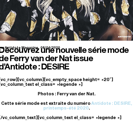
Découvrez une nouvelle série mode
ar Antidote Magazine.
08/04/2020
de Ferry van der Nat issue
d’Antidote : DESIRE
[vc_row][vc_column][vc_empty_space height= »20″]
[vc_column_text el_class= »legende »]
Photos : Ferry van der Nat.
Cette série mode est extraite du numéro
Antidote : DESIRE,
printemps-été 2020
.
[/vc_column_text][vc_column_text el_class= »legende »]