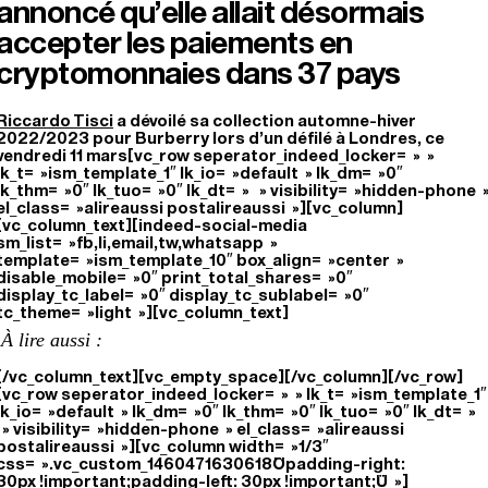
annoncé qu’elle allait désormais
accepter les paiements en
cryptomonnaies dans 37 pays
Riccardo Tisci
a dévoilé sa collection automne-hiver
2022/2023 pour Burberry lors d’un défilé à Londres, ce
vendredi 11 mars[vc_row seperator_indeed_locker= » »
lk_t= »ism_template_1″ lk_io= »default » lk_dm= »0″
lk_thm= »0″ lk_tuo= »0″ lk_dt= » » visibility= »hidden-phone 
el_class= »alireaussi postalireaussi »][vc_column]
[vc_column_text][indeed-social-media
sm_list= »fb,li,email,tw,whatsapp »
template= »ism_template_10″ box_align= »center »
disable_mobile= »0″ print_total_shares= »0″
display_tc_label= »0″ display_tc_sublabel= »0″
tc_theme= »light »][vc_column_text]
À lire aussi :
[/vc_column_text][vc_empty_space][/vc_column][/vc_row]
[vc_row seperator_indeed_locker= » » lk_t= »ism_template_1″
lk_io= »default » lk_dm= »0″ lk_thm= »0″ lk_tuo= »0″ lk_dt= »
» visibility= »hidden-phone » el_class= »alireaussi
postalireaussi »][vc_column width= »1/3″
css= ».vc_custom_1460471630618{padding-right:
30px !important;padding-left: 30px !important;} »]