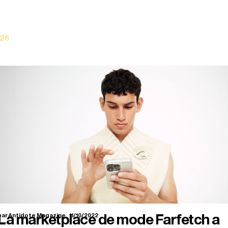
La marketplace de mode Farfetch a
ar Antidote Magazine.
11/10/2022