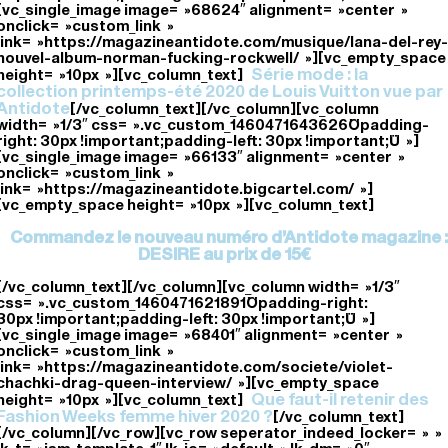
[vc_single_image image= »68624″ alignment= »center »
onclick= »custom_link »
link= »https://magazineantidote.com/musique/lana-del-rey-
nouvel-album-norman-fucking-rockwell/ »][vc_empty_space
Série mode : la
height= »10px »][vc_column_text]
collection printemps-été 2020 de Louis Vuitton vue par
Antidote
[/vc_column_text][/vc_column][vc_column
width= »1/3″ css= ».vc_custom_1460471643626{padding-
right: 30px !important;padding-left: 30px !important;} »]
[vc_single_image image= »66133″ alignment= »center »
onclick= »custom_link »
link= »https://magazineantidote.bigcartel.com/ »]
[vc_empty_space height= »10px »][vc_column_text]
Commandez le nouveau numéro d’Antidote magazine :
DESIRE au prix de 15€
[/vc_column_text][/vc_column][vc_column width= »1/3″
css= ».vc_custom_1460471621891{padding-right:
30px !important;padding-left: 30px !important;} »]
[vc_single_image image= »68401″ alignment= »center »
onclick= »custom_link »
link= »https://magazineantidote.com/societe/violet-
chachki-drag-queen-interview/ »][vc_empty_space
Que faut-il retenir des
height= »10px »][vc_column_text]
Fashion Weeks femme hiver 2020 ?
[/vc_column_text]
[/vc_column][/vc_row][vc_row seperator_indeed_locker= » »