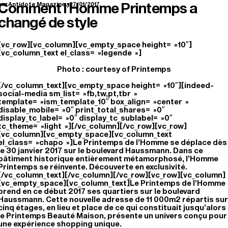
Comment l’Homme Printemps a
ar Antidote Magazine.
27/01/2017
changé de style
[vc_row][vc_column][vc_empty_space height= »10″]
[vc_column_text el_class= »legende »]
Photo : courtesy of Printemps
[/vc_column_text][vc_empty_space height= »10″][indeed-
social-media sm_list= »fb,tw,pt,tbr »
template= »ism_template_10″ box_align= »center »
disable_mobile= »0″ print_total_shares= »0″
display_tc_label= »0″ display_tc_sublabel= »0″
tc_theme= »light »][/vc_column][/vc_row][vc_row]
[vc_column][vc_empty_space][vc_column_text
el_class= »chapo »]Le Printemps de l’Homme se déplace dès
le 30 janvier 2017 sur le boulevard Haussmann. Dans ce
bâtiment historique entièrement métamorphosé, l’Homme
Printemps se réinvente. Découverte en exclusivité.
[/vc_column_text][/vc_column][/vc_row][vc_row][vc_column]
[vc_empty_space][vc_column_text]Le Printemps de l’Homme
prend en ce début 2017 ses quartiers sur le boulevard
Haussmann. Cette nouvelle adresse de 11 000m2 répartis sur
cinq étages, en lieu et place de ce qui constituait jusqu’alors
le Printemps Beauté Maison, présente un univers conçu pour
une expérience shopping unique.