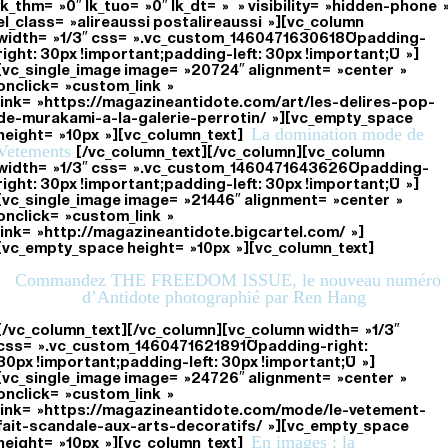
lk_thm= »0″ lk_tuo= »0″ lk_dt= » » visibility= »hidden-phone 
el_class= »alireaussi postalireaussi »][vc_column
width= »1/3″ css= ».vc_custom_1460471630618{padding-
right: 30px !important;padding-left: 30px !important;} »]
[vc_single_image image= »20724″ alignment= »center »
onclick= »custom_link »
link= »https://magazineantidote.com/art/les-delires-pop-
de-murakami-a-la-galerie-perrotin/ »][vc_empty_space
La domination mode de
height= »10px »][vc_column_text]
Vetements
[/vc_column_text][/vc_column][vc_column
width= »1/3″ css= ».vc_custom_1460471643626{padding-
right: 30px !important;padding-left: 30px !important;} »]
[vc_single_image image= »21446″ alignment= »center »
onclick= »custom_link »
link= »http://magazineantidote.bigcartel.com/ »]
[vc_empty_space height= »10px »][vc_column_text]
Commandez THE FREEDOM ISSUE, le nouveau numéro
d’Antidote photographié par Ren Hang
[/vc_column_text][/vc_column][vc_column width= »1/3″
css= ».vc_custom_1460471621891{padding-right:
30px !important;padding-left: 30px !important;} »]
[vc_single_image image= »24726″ alignment= »center »
onclick= »custom_link »
link= »https://magazineantidote.com/mode/le-vetement-
fait-scandale-aux-arts-decoratifs/ »][vc_empty_space
En images : la
height= »10px »][vc_column_text]