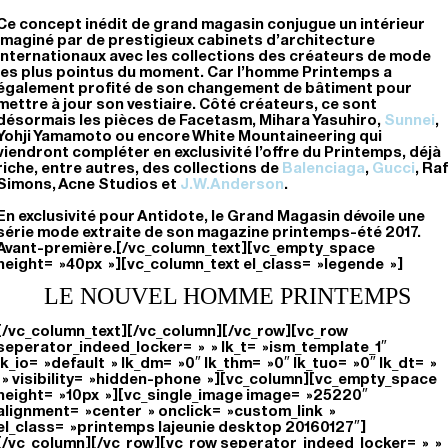
Ce concept inédit de grand magasin conjugue un intérieur
imaginé par de prestigieux cabinets d’architecture
internationaux avec les collections des créateurs de mode
les plus pointus du moment. Car l’homme Printemps a
également profité de son changement de bâtiment pour
mettre à jour son vestiaire. Côté créateurs, ce sont
désormais les pièces de Facetasm, Mihara Yasuhiro,
Sunnei
,
Yohji Yamamoto ou encore White Mountaineering qui
viendront compléter en exclusivité l’offre du Printemps, déjà
riche, entre autres, des collections de
Balenciaga
,
Gucci
, Raf
Simons, Acne Studios et
J.W.Anderson
.
En exclusivité pour Antidote, le Grand Magasin dévoile une
série mode extraite de son magazine printemps-été 2017.
Avant-première.[/vc_column_text][vc_empty_space
height= »40px »][vc_column_text el_class= »legende »]
LE NOUVEL HOMME PRINTEMPS
[/vc_column_text][/vc_column][/vc_row][vc_row
seperator_indeed_locker= » » lk_t= »ism_template_1″
lk_io= »default » lk_dm= »0″ lk_thm= »0″ lk_tuo= »0″ lk_dt= »
» visibility= »hidden-phone »][vc_column][vc_empty_space
height= »10px »][vc_single_image image= »25220″
alignment= »center » onclick= »custom_link »
el_class= »printemps lajeunie desktop 20160127″]
[/vc_column][/vc_row][vc_row seperator_indeed_locker= » »