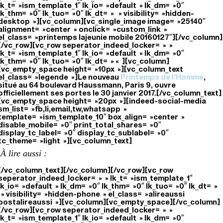
lk_t= »ism_template_1″ lk_io= »default » lk_dm= »0″
lk_thm= »0″ lk_tuo= »0″ lk_dt= » » visibility= »hidden-
desktop »][vc_column][vc_single_image image= »25140″
alignment= »center » onclick= »custom_link »
el_class= »printemps lajeunie mobile 20160127″][/vc_column]
[/vc_row][vc_row seperator_indeed_locker= » »
lk_t= »ism_template_1″ lk_io= »default » lk_dm= »0″
lk_thm= »0″ lk_tuo= »0″ lk_dt= » « ][vc_column]
[vc_empty_space height= »10px »][vc_column_text
el_class= »legende »]Le nouveau
Printemps de l’Homme
,
situé au 64 boulevard Haussmann, Paris 9, ouvre
officiellement ses portes le 30 janvier 2017.[/vc_column_text]
[vc_empty_space height= »20px »][indeed-social-media
sm_list= »fb,li,email,tw,whatsapp »
template= »ism_template_10″ box_align= »center »
disable_mobile= »0″ print_total_shares= »0″
display_tc_label= »0″ display_tc_sublabel= »0″
tc_theme= »light »][vc_column_text]
À lire aussi :
[/vc_column_text][/vc_column][/vc_row][vc_row
seperator_indeed_locker= » » lk_t= »ism_template_1″
lk_io= »default » lk_dm= »0″ lk_thm= »0″ lk_tuo= »0″ lk_dt= »
» visibility= »hidden-phone » el_class= »alireaussi
postalireaussi »][vc_column][vc_empty_space][/vc_column]
[/vc_row][vc_row seperator_indeed_locker= » »
lk_t= »ism_template_1″ lk_io= »default » lk_dm= »0″