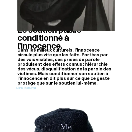
Le soutien public
05/04/2026
conditionné à
l’innocence.
Dans les milieux culturels, l’innocence
circule plus vite que les faits. Portées par
des voix visibles, ces prises de parole
produisent des effets connus : hiérarchie
des vécus, disqualification de la parole des
victimes. Mais conditionner son soutien à
l’innocence en dit plus sur ce que ce geste
protège que sur le soutien lui-même.
Lire la suite