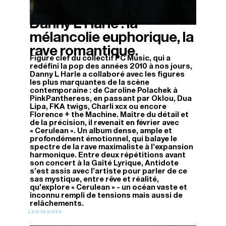
Danny L Harle : la
23/03/2026
mélancolie euphorique, la
rave romantique.
Figure clef du collectif PC Music, qui a
redéfini la pop des années 2010 à nos jours,
Danny L Harle a collaboré avec les figures
les plus marquantes de la scène
contemporaine : de Caroline Polachek à
PinkPantheress, en passant par Oklou, Dua
Lipa, FKA twigs, Charli xcx ou encore
Florence + the Machine. Maître du détail et
de la précision, il revenait en février avec
« Cerulean ». Un album dense, ample et
profondément émotionnel, qui balaye le
spectre de la rave maximaliste à l’expansion
harmonique. Entre deux répétitions avant
son concert à la Gaîté Lyrique, Antidote
s’est assis avec l’artiste pour parler de ce
sas mystique, entre rêve et réalité,
qu’explore « Cerulean » - un océan vaste et
inconnu rempli de tensions mais aussi de
relâchements.
Lire la suite