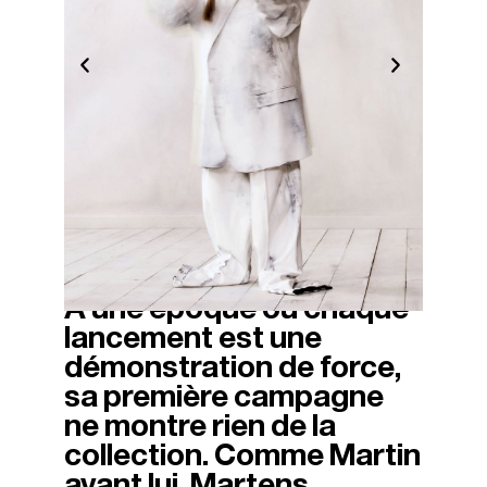
À une époque où chaque
11/03/2026
lancement est une
démonstration de force,
sa première campagne
ne montre rien de la
collection. Comme Martin
avant lui, Martens