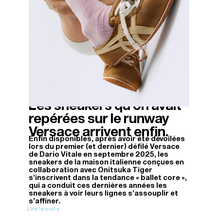
Les sneakers qu’on avait
03/04/2026
repérées sur le runway
Versace arrivent enfin.
Enfin disponibles, après avoir été dévoilées
lors du premier (et dernier) défilé Versace
de Dario Vitale en septembre 2025, les
sneakers de la maison italienne conçues en
collaboration avec Onitsuka Tiger
s’inscrivent dans la tendance « ballet core »,
qui a conduit ces dernières années les
sneakers à voir leurs lignes s’assouplir et
s’affiner.
Lire la suite