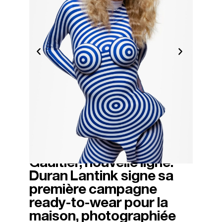
Gaultier, nouvelle ligne.
25/03/2026
Duran Lantink signe sa
première campagne
ready-to-wear pour la
maison, photographiée