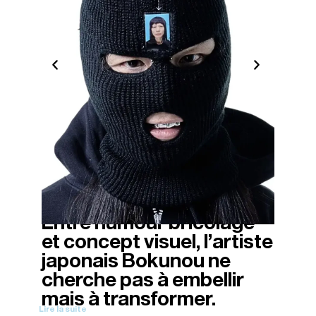
Entre humour bricolage
04/04/2026
et concept visuel, l’artiste
japonais Bokunou ne
cherche pas à embellir
mais à transformer.
Lire la suite