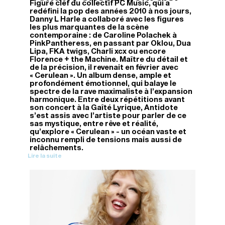
Figure clef du collectif PC Music, qui a
redéfini la pop des années 2010 à nos jours,
Danny L Harle a collaboré avec les figures
les plus marquantes de la scène
contemporaine : de Caroline Polachek à
PinkPantheress, en passant par Oklou, Dua
Lipa, FKA twigs, Charli xcx ou encore
Florence + the Machine. Maître du détail et
de la précision, il revenait en février avec
« Cerulean ». Un album dense, ample et
profondément émotionnel, qui balaye le
spectre de la rave maximaliste à l’expansion
harmonique. Entre deux répétitions avant
son concert à la Gaîté Lyrique, Antidote
s’est assis avec l’artiste pour parler de ce
sas mystique, entre rêve et réalité,
qu’explore « Cerulean » - un océan vaste et
inconnu rempli de tensions mais aussi de
relâchements.
Lire la suite