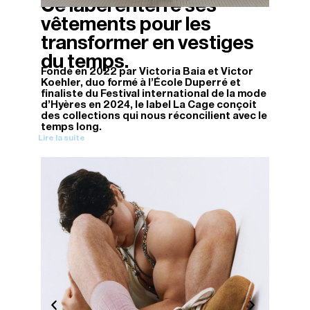
Ce label enterre ses
03/04/2026
vêtements pour les
transformer en vestiges
du temps.
Fondé en 2022 par Victoria Baia et Victor
Koehler, duo formé à l’École Duperré et
finaliste du Festival international de la mode
d’Hyères en 2024, le label La Cage conçoit
des collections qui nous réconcilient avec le
temps long.
Lire la suite