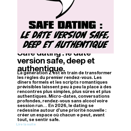
Safe dating : le date
31/03/2026
version safe, deep et
authentique.
La génération Z est en train de transformer
les règles du premier rendez-vous. Les
dîners formels et les scripts romantiques
prévisibles laissent peu à peu la place à des
rencontres plus simples, plus sûres et plus
authentiques. Micro-dates, conversations
profondes, rendez-vous sans alcool voire
session run… En 2026, le dating se
redessine autour d’une priorité nouvelle :
créer un espace où chacun·e peut, avant
tout, se sentir safe.
Lire la suite