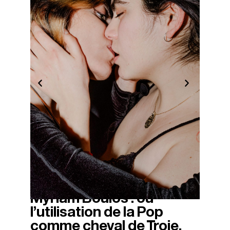
Myriam Boulos : ou
30/03/2026
l’utilisation de la Pop
comme cheval de Troie.