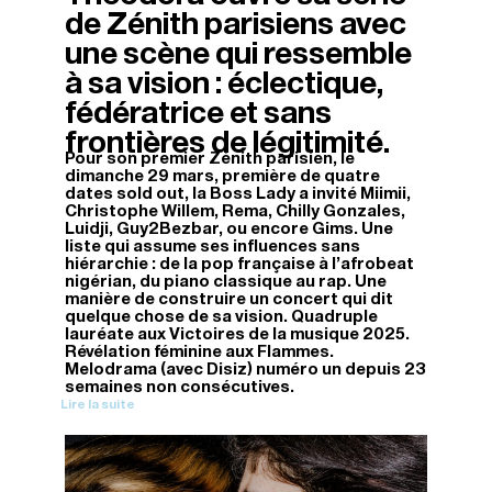
de Zénith parisiens avec
une scène qui ressemble
à sa vision : éclectique,
fédératrice et sans
frontières de légitimité.
Pour son premier Zénith parisien, le
dimanche 29 mars, première de quatre
dates sold out, la Boss Lady a invité Miimii,
Christophe Willem, Rema, Chilly Gonzales,
Luidji, Guy2Bezbar, ou encore Gims. Une
liste qui assume ses influences sans
hiérarchie : de la pop française à l’afrobeat
nigérian, du piano classique au rap. Une
manière de construire un concert qui dit
quelque chose de sa vision. Quadruple
lauréate aux Victoires de la musique 2025.
Révélation féminine aux Flammes.
Melodrama (avec Disiz) numéro un depuis 23
semaines non consécutives.
Lire la suite