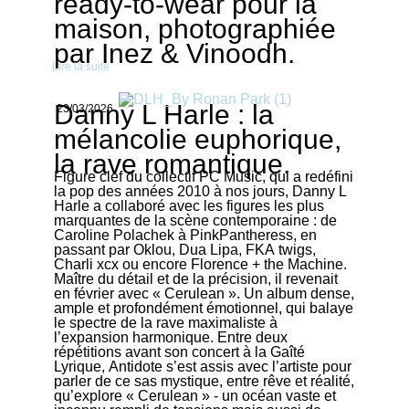
ready-to-wear pour la
maison, photographiée
par Inez & Vinoodh.
Lire la suite
Danny L Harle : la
23/03/2026
mélancolie euphorique,
la rave romantique.
Figure clef du collectif PC Music, qui a redéfini
la pop des années 2010 à nos jours, Danny L
Harle a collaboré avec les figures les plus
marquantes de la scène contemporaine : de
Caroline Polachek à PinkPantheress, en
passant par Oklou, Dua Lipa, FKA twigs,
Charli xcx ou encore Florence + the Machine.
Maître du détail et de la précision, il revenait
en février avec « Cerulean ». Un album dense,
ample et profondément émotionnel, qui balaye
le spectre de la rave maximaliste à
l’expansion harmonique. Entre deux
répétitions avant son concert à la Gaîté
Lyrique, Antidote s’est assis avec l’artiste pour
parler de ce sas mystique, entre rêve et réalité,
qu’explore « Cerulean » - un océan vaste et