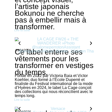
l’artiste japonais
Bokunou ne cherche
pas à embellir mais à
transformer.
Lire la suite
Ce label enterre ses
03/04/2026
vêtements pour les
transformer en vestiges
du temps.
Fondé en 2022 par Victoria Baia et Victor
Koehler, duo formé à l’École Duperré et
finaliste du Festival international de la mode
d’Hyères en 2024, le label La Cage conçoit
des collections qui nous réconcilient avec le
temps long.
Lire la suite
03/04/2026