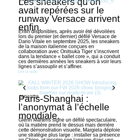
Les sneakers qu’on
avait repérées sur le
runway Versace arrivent
enfin.
Enfin disponibles, après avoir été dévoilées
lors du premier (et dernier) défilé Versace de
Dario Vitale en septembre 2025, les sneakers
de la maison italienne conçues en
collaboration avec Onitsuka Tiger s’inscrivent
dans la tendance « ballet core », qui a conduit
ces dernières années les sneakers à voir leurs
lignes s’assouplir et s’affiner.
Lire la suite
Paris-Shanghai :
01/04/2026
l’anonymat à l’échelle
mondiale.
Glenn Martens signe un défilé spectaculaire,
où la matière prend le dessus mais derrière
cette démonstration visuelle, Margiela déploie
une stratégie plus large : installer sa présence
en Chine, et inscrire son langage dans une