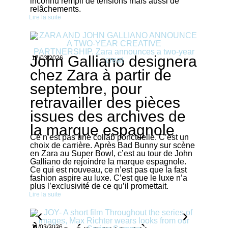
inconnu rempli de tensions mais aussi de
relâchements.
Lire la suite
John Galliano designera
17/03/2026
chez Zara à partir de
septembre, pour
retravailler des pièces
issues des archives de
la marque espagnole
Ce n’est pas une collab ponctuelle. C’est un
choix de carrière. Après Bad Bunny sur scène
en Zara au Super Bowl, c’est au tour de John
Galliano de rejoindre la marque espagnole.
Ce qui est nouveau, ce n’est pas que la fast
fashion aspire au luxe. C’est que le luxe n’a
plus l’exclusivité de ce qu’il promettait.
Lire la suite
11/03/2026