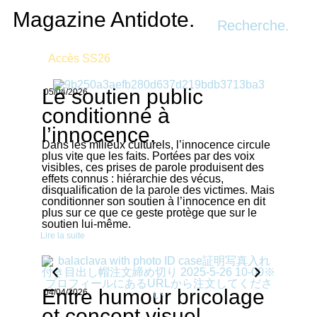
Recherche.
Le soutien public
05/04/2026
conditionné à
l’innocence.
Dans les milieux culturels, l’innocence circule
plus vite que les faits. Portées par des voix
visibles, ces prises de parole produisent des
effets connus : hiérarchie des vécus,
disqualification de la parole des victimes. Mais
conditionner son soutien à l’innocence en dit
plus sur ce que ce geste protège que sur le
soutien lui-même.
Lire la suite
Entre humour bricolage
04/04/2026
et concept visuel,