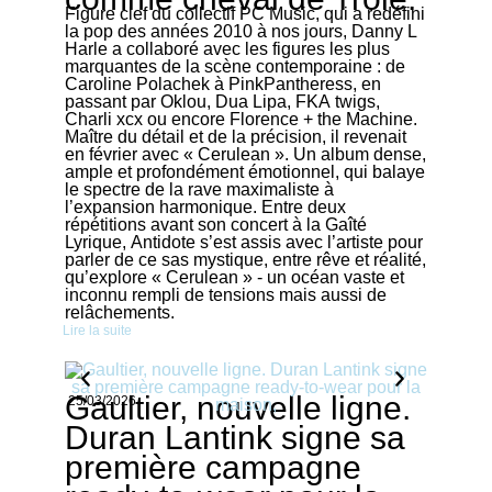
Figure clef du collectif PC Music, qui a redéfini
la pop des années 2010 à nos jours, Danny L
Harle a collaboré avec les figures les plus
marquantes de la scène contemporaine : de
Caroline Polachek à PinkPantheress, en
passant par Oklou, Dua Lipa, FKA twigs,
Charli xcx ou encore Florence + the Machine.
Maître du détail et de la précision, il revenait
en février avec « Cerulean ». Un album dense,
ample et profondément émotionnel, qui balaye
le spectre de la rave maximaliste à
l’expansion harmonique. Entre deux
répétitions avant son concert à la Gaîté
Lyrique, Antidote s’est assis avec l’artiste pour
parler de ce sas mystique, entre rêve et réalité,
qu’explore « Cerulean » - un océan vaste et
inconnu rempli de tensions mais aussi de
relâchements.
Lire la suite
Gaultier, nouvelle ligne.
25/03/2026
Duran Lantink signe sa
première campagne