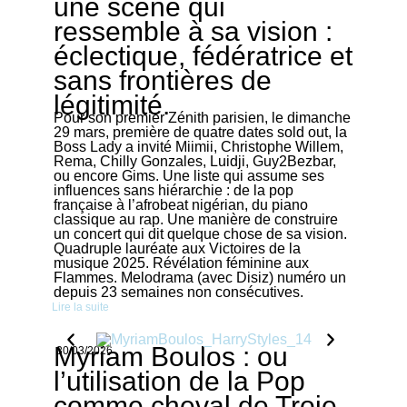
une scène qui
ressemble à sa vision :
éclectique, fédératrice et
sans frontières de
légitimité.
Pour son premier Zénith parisien, le dimanche
29 mars, première de quatre dates sold out, la
Boss Lady a invité Miimii, Christophe Willem,
Rema, Chilly Gonzales, Luidji, Guy2Bezbar,
ou encore Gims. Une liste qui assume ses
influences sans hiérarchie : de la pop
française à l’afrobeat nigérian, du piano
classique au rap. Une manière de construire
un concert qui dit quelque chose de sa vision.
Quadruple lauréate aux Victoires de la
musique 2025. Révélation féminine aux
Flammes. Melodrama (avec Disiz) numéro un
depuis 23 semaines non consécutives.
Lire la suite
Myriam Boulos : ou
30/03/2026
l’utilisation de la Pop
comme cheval de Troie.