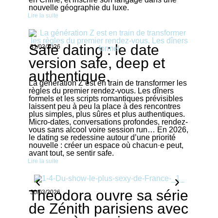
nouvelle géographie du luxe.
Lire la suite
Safe dating : le date
31/03/2026
version safe, deep et
authentique.
La génération Z est en train de transformer les
règles du premier rendez-vous. Les dîners
formels et les scripts romantiques prévisibles
laissent peu à peu la place à des rencontres
plus simples, plus sûres et plus authentiques.
Micro-dates, conversations profondes, rendez-
vous sans alcool voire session run… En 2026,
le dating se redessine autour d’une priorité
nouvelle : créer un espace où chacun·e peut,
avant tout, se sentir safe.
Lire la suite
Theodora ouvre sa série
30/03/2026
de Zénith parisiens avec