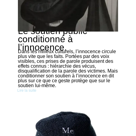
Le soutien public
05/04/2026
conditionné à
l’innocence.
Dans les milieux culturels, l’innocence circule
plus vite que les faits. Portées par des voix
visibles, ces prises de parole produisent des
effets connus : hiérarchie des vécus,
disqualification de la parole des victimes. Mais
conditionner son soutien à l’innocence en dit
plus sur ce que ce geste protège que sur le
soutien lui-même.
Lire la suite