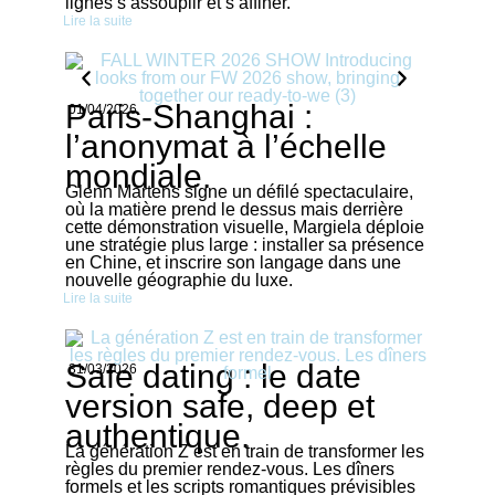
lignes s’assouplir et s’affiner.
Lire la suite
Paris-Shanghai :
01/04/2026
l’anonymat à l’échelle
mondiale.
Glenn Martens signe un défilé spectaculaire,
où la matière prend le dessus mais derrière
cette démonstration visuelle, Margiela déploie
une stratégie plus large : installer sa présence
en Chine, et inscrire son langage dans une
nouvelle géographie du luxe.
Lire la suite
Safe dating : le date
31/03/2026
version safe, deep et
authentique.
La génération Z est en train de transformer les
règles du premier rendez-vous. Les dîners
formels et les scripts romantiques prévisibles