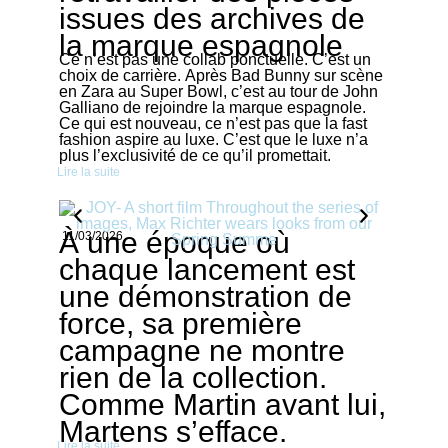
issues des archives de
la marque espagnole
Ce n’est pas une collab ponctuelle. C’est un
choix de carrière. Après Bad Bunny sur scène
en Zara au Super Bowl, c’est au tour de John
Galliano de rejoindre la marque espagnole.
Ce qui est nouveau, ce n’est pas que la fast
fashion aspire au luxe. C’est que le luxe n’a
plus l’exclusivité de ce qu’il promettait.
Lire la suite
À une époque où
11/03/2026
chaque lancement est
une démonstration de
force, sa première
campagne ne montre
rien de la collection.
Comme Martin avant lui,
Martens s’efface.
Lire la suite