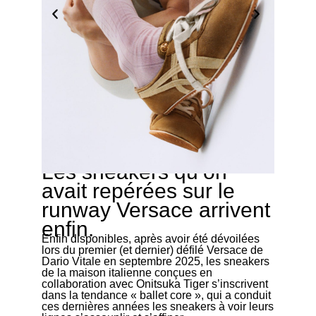
Les sneakers qu’on
03/04/2026
avait repérées sur le
runway Versace arrivent
enfin.
Enfin disponibles, après avoir été dévoilées
lors du premier (et dernier) défilé Versace de
Dario Vitale en septembre 2025, les sneakers
de la maison italienne conçues en
collaboration avec Onitsuka Tiger s’inscrivent
dans la tendance « ballet core », qui a conduit
ces dernières années les sneakers à voir leurs