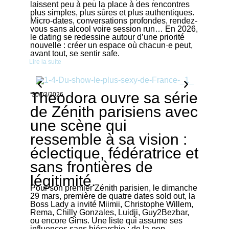
laissent peu à peu la place à des rencontres
plus simples, plus sûres et plus authentiques.
Micro-dates, conversations profondes, rendez-
vous sans alcool voire session run… En 2026,
le dating se redessine autour d’une priorité
nouvelle : créer un espace où chacun·e peut,
avant tout, se sentir safe.
Lire la suite
Theodora ouvre sa série
30/03/2026
de Zénith parisiens avec
une scène qui
ressemble à sa vision :
éclectique, fédératrice et
sans frontières de
légitimité.
Pour son premier Zénith parisien, le dimanche
29 mars, première de quatre dates sold out, la
Boss Lady a invité Miimii, Christophe Willem,
Rema, Chilly Gonzales, Luidji, Guy2Bezbar,
ou encore Gims. Une liste qui assume ses
influences sans hiérarchie : de la pop