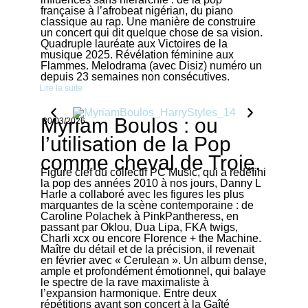
française à l’afrobeat nigérian, du piano
classique au rap. Une manière de construire
un concert qui dit quelque chose de sa vision.
Quadruple lauréate aux Victoires de la
musique 2025. Révélation féminine aux
Flammes. Melodrama (avec Disiz) numéro un
depuis 23 semaines non consécutives.
Lire la suite
Myriam Boulos : ou
30/03/2026
l’utilisation de la Pop
comme cheval de Troie.
Figure clef du collectif PC Music, qui a redéfini
la pop des années 2010 à nos jours, Danny L
Harle a collaboré avec les figures les plus
marquantes de la scène contemporaine : de
Caroline Polachek à PinkPantheress, en
passant par Oklou, Dua Lipa, FKA twigs,
Charli xcx ou encore Florence + the Machine.
Maître du détail et de la précision, il revenait
en février avec « Cerulean ». Un album dense,
ample et profondément émotionnel, qui balaye
le spectre de la rave maximaliste à
l’expansion harmonique. Entre deux
répétitions avant son concert à la Gaîté