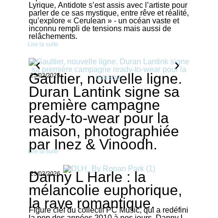
Lyrique, Antidote s’est assis avec l’artiste pour
parler de ce sas mystique, entre rêve et réalité,
qu’explore « Cerulean » - un océan vaste et
inconnu rempli de tensions mais aussi de
relâchements.
Lire la suite
Gaultier, nouvelle ligne.
25/03/2026
Duran Lantink signe sa
première campagne
ready-to-wear pour la
maison, photographiée
par Inez & Vinoodh.
Lire la suite
Danny L Harle : la
23/03/2026
mélancolie euphorique,
la rave romantique.
Figure clef du collectif PC Music, qui a redéfini
la pop des années 2010 à nos jours, Danny L