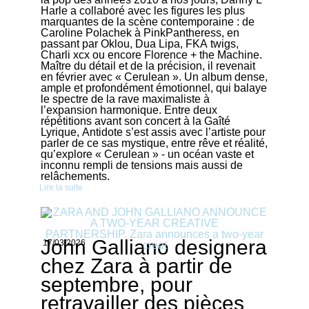
Harle a collaboré avec les figures les plus
marquantes de la scène contemporaine : de
Caroline Polachek à PinkPantheress, en
passant par Oklou, Dua Lipa, FKA twigs,
Charli xcx ou encore Florence + the Machine.
Maître du détail et de la précision, il revenait
en février avec « Cerulean ». Un album dense,
ample et profondément émotionnel, qui balaye
le spectre de la rave maximaliste à
l’expansion harmonique. Entre deux
répétitions avant son concert à la Gaîté
Lyrique, Antidote s’est assis avec l’artiste pour
parler de ce sas mystique, entre rêve et réalité,
qu’explore « Cerulean » - un océan vaste et
inconnu rempli de tensions mais aussi de
relâchements.
Lire la suite
John Galliano designera
17/03/2026
chez Zara à partir de
septembre, pour
retravailler des pièces