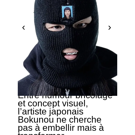
Entre humour bricolage
04/04/2026
et concept visuel,
l’artiste japonais
Bokunou ne cherche
pas à embellir mais à