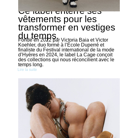
Ce label enterre ses
03/04/2026
vêtements pour les
transformer en vestiges
du temps.
Fondé en 2022 par Victoria Baia et Victor
Koehler, duo formé à l’École Duperré et
finaliste du Festival international de la mode
d’Hyères en 2024, le label La Cage conçoit
des collections qui nous réconcilient avec le
temps long.
Lire la suite