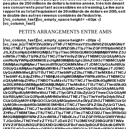
peu plus de 250 millions de dollars la même année, très loin devant
ses concurrents pourtant accessibles en streaming. Le live aura
rapporté au total l’équivalent de 29 milliards de dollars en 2015, soit
le double des autres revenus combinés de l’industrie.
[/vc_column_text][vc_empty_space height= »40px »]
[vc_column_text]
PETITS ARRANGEMENTS ENTRE AMIS
[/vc_column_text][vc_empty_space height= »20px »]
[vc_raw_js]JTNDY2VudGVyJTNFJTNDYmxvY2txdW90ZSUyMGNsY
XNzJTNEJTIyaW5zdGFncmFtLW1lZGlhJTIyJTIwZGF0YS1pbnN0Z3
JtLXZlcnNpb24lM0QlMjI3JTIyJTIwc3R5bGUlM0QlMjIlMjBiYWNrZ3J
vdW5kJTNBJTIzRkZGJTNCJTIwYm9yZGVyJTNBMCUzQiUyMGJv
cmRlci1yYWRpdXMlM0EzcHglM0IlMjBib3gtc2hhZG93JTNBMCUyM
DAlMjAxcHglMjAwJTIwcmdiYSUyODAlMkMwJTJDMCUyQzAuNSUy
OSUyQzAlMjAxcHglMjAxMHB4JTIwMCUyMHJnYmElMjgwJTJDMC
UyQzAlMkMwLjE1JTI5JTNCJTIwbWFyZ2luJTNBJTIwMXB4JTNCJ
TIwbWF4LXdpZHRoJTNBNjU4cHglM0IlMjBwYWRkaW5nJTNBMCU
zQiUyMHdpZHRoJTNBOTkuMzc1JTI1JTNCJTIwd2lkdGglM0Etd2V
ia2l0LWNhbGMlMjgxMDAlMjUlMjAtJTIwMnB4JTI5JTNCJTIwd2lkdG
glM0FjYWxjJTI4MTAwJTI1JTIwLSUyMDJweCUyOSUzQiUyMiUzRS
UzQ2RpdiUyMHN0eWxlJTNEJTIycGFkZGluZyUzQThweCUzQiUyM
iUzRSUyMCUzQ2RpdiUyMHN0eWxlJTNEJTIyJTIwYmFja2dyb3VuZ
CUzQSUyM0Y4RjhGOCUzQiUyMGxpbmUtaGVpZ2h0JTNBMCUzQi
UyMG1hcmdpbi10b3AlM0E0MHB4JTNCJTIwcGFkZGluZyUzQTUwL
jAlMjUlMjAwJTNCJTIwdGV4dC1hbGlnbiUzQWNlbnRlciUzQiUyMHdp
ZHRoJTNBMTAwJTI1JTNCJTIyJTNFJTIwJTNDZGl2JTIwc3R5bGU
lM0QlMjIlMjBiYWNrZ3JvdW5kJTNBdXJsJTI4ZGF0YSUzQWltYWdlJ
TJGcG5nJTNCYmFzZTY0JTJDaVZCT1J3MEtHZ29BQUFBTlNVa
EVVZ0FBQUN3QUFBQXNDQU1BQUFBcFdxb3pBQUFBQkdkQlRVR
UFBTEdQQyUyRnhoQlFBQUFBRnpVa2RDQUs3T0hPa0FBQUFNVU