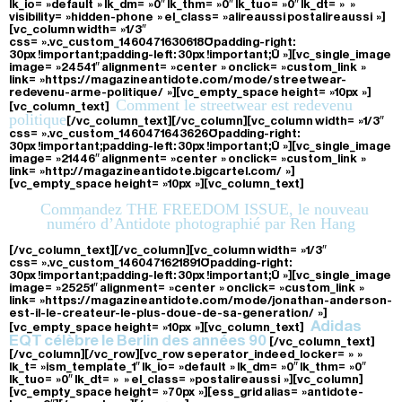
lk_io= »default » lk_dm= »0″ lk_thm= »0″ lk_tuo= »0″ lk_dt= » »
visibility= »hidden-phone » el_class= »alireaussi postalireaussi »]
[vc_column width= »1/3″
css= ».vc_custom_1460471630618{padding-right:
30px !important;padding-left: 30px !important;} »][vc_single_image
image= »24541″ alignment= »center » onclick= »custom_link »
link= »https://magazineantidote.com/mode/streetwear-
redevenu-arme-politique/ »][vc_empty_space height= »10px »]
Comment le streetwear est redevenu
[vc_column_text]
politique
[/vc_column_text][/vc_column][vc_column width= »1/3″
css= ».vc_custom_1460471643626{padding-right:
30px !important;padding-left: 30px !important;} »][vc_single_image
image= »21446″ alignment= »center » onclick= »custom_link »
link= »http://magazineantidote.bigcartel.com/ »]
[vc_empty_space height= »10px »][vc_column_text]
Commandez THE FREEDOM ISSUE, le nouveau
numéro d’Antidote photographié par Ren Hang
[/vc_column_text][/vc_column][vc_column width= »1/3″
css= ».vc_custom_1460471621891{padding-right:
30px !important;padding-left: 30px !important;} »][vc_single_image
image= »25251″ alignment= »center » onclick= »custom_link »
link= »https://magazineantidote.com/mode/jonathan-anderson-
est-il-le-createur-le-plus-doue-de-sa-generation/ »]
Adidas
[vc_empty_space height= »10px »][vc_column_text]
EQT célèbre le Berlin des années 90
[/vc_column_text]
[/vc_column][/vc_row][vc_row seperator_indeed_locker= » »
lk_t= »ism_template_1″ lk_io= »default » lk_dm= »0″ lk_thm= »0″
lk_tuo= »0″ lk_dt= » » el_class= »postalireaussi »][vc_column]
[vc_empty_space height= »70px »][ess_grid alias= »antidote-