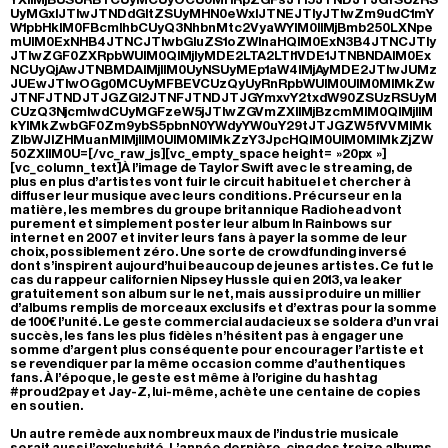
UyMGxlJTIwJTNDdGltZSUyMHN0eWxlJTNEJTIyJTIwZm9udC1mY
W1pbHklM0FBcmlhbCUyQ3NhbnMtc2VyaWYlM0IlMjBmb250LXNpe
mUlM0ExNHB4JTNCJTIwbGluZS1oZWlnaHQlM0ExN3B4JTNCJTIy
JTIwZGF0ZXRpbWUlM0QlMjIyMDE2LTA2LTI1VDE1JTNBNDAlM0Ex
NCUyQjAwJTNBMDAlMjIlM0UyNSUyMEp1aW4lMjAyMDE2JTIwJUMz
JUEwJTIwOGg0MCUyMFBEVCUzQyUyRnRpbWUlM0UlM0MlMkZw
JTNFJTNDJTJGZGl2JTNFJTNDJTJGYmxvY2txdW90ZSUzRSUyM
CUzQ3NjcmlwdCUyMGFzeW5jJTIwZGVmZXIlMjBzcmMlM0QlMjIlM
kYlMkZwbGF0Zm9ybS5pbnN0YWdyYW0uY29tJTJGZW5fVVMlMk
ZlbWJlZHMuanMlMjIlM0UlM0MlMkZzY3JpcHQlM0UlM0MlMkZjZW
50ZXIlM0U=[/vc_raw_js][vc_empty_space height= »20px »]
[vc_column_text]À l’image de Taylor Swift avec le streaming, de
plus en plus d’artistes vont fuir le circuit habituel et chercher à
diffuser leur musique avec leurs conditions. Précurseur en la
matière, les membres du groupe britannique Radiohead vont
purement et simplement poster leur album In Rainbows sur
internet en 2007 et inviter leurs fans à payer la somme de leur
choix, possiblement zéro. Une sorte de crowdfunding inversé
dont s’inspirent aujourd’hui beaucoup de jeunes artistes. Ce fut le
cas du rappeur californien Nipsey Hussle qui en 2013, va leaker
gratuitement son album sur le net, mais aussi produire un millier
d’albums remplis de morceaux exclusifs et d’extras pour la somme
de 100€ l’unité. Le geste commercial audacieux se soldera d’un vrai
succès, les fans les plus fidèles n’hésitent pas à engager une
somme d’argent plus conséquente pour encourager l’artiste et
se revendiquer par la même occasion comme d’authentiques
fans. À l’époque, le geste est même à l’origine du hashtag
#proud2pay et Jay-Z, lui-même, achète une centaine de copies
en soutien.
Un autre remède aux nombreux maux de l’industrie musicale
serait aussi l’exclusivité. L’année dernière, cinq des treize albums