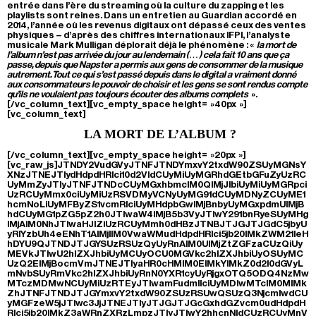
entrée dans l’ère du streaming où la culture du zapping et les
playlists sont reines. Dans un entretien au Guardian accordé en
2014, l’année où les revenus digitaux ont dépassé ceux des ventes
physiques – d’après des chiffres internationaux IFPI, l’analyste
musicale Mark Mulligan déplorait déjà le phénomène : «
la mort de
l’album n’est pas arrivée du jour au lendemain (…) cela fait 10 ans que ça
passe, depuis que Napster a permis aux gens de consommer de la musique
autrement. Tout ce qui s’est passé depuis dans le digital a vraiment donné
aux consommateurs le pouvoir de choisir et les gens se sont rendus compte
qu’ils ne voulaient pas toujours écouter des albums complets
».
[/vc_column_text][vc_empty_space height= »40px »]
[vc_column_text]
LA MORT DE L’ALBUM ?
[/vc_column_text][vc_empty_space height= »20px »]
[vc_raw_js]JTNDY2VudGVyJTNFJTNDYmxvY2txdW90ZSUyMGNsY
XNzJTNEJTIydHdpdHRlci10d2VldCUyMiUyMGRhdGEtbGFuZyUzRC
UyMmZyJTIyJTNFJTNDcCUyMGxhbmclM0QlMjJlbiUyMiUyMGRpci
UzRCUyMmx0ciUyMiUzRSVDMyVCNyUyMG91dCUyMDNyZCUyME1
hcmNoLiUyMFByZS1vcmRlciUyMHdpbGwlMjBnbyUyMGxpdmUlMjB
hdCUyMG1pZG5pZ2h0JTIwaW4lMjB5b3VyJTIwY291bnRyeSUyMHg
lMjAlM0NhJTIwaHJlZiUzRCUyMmh0dHBzJTNBJTJGJTJGdC5jbyU
yRlYzbUh4eENhT1AlMjIlM0VwaWMudHdpdHRlci5jb20lMkZWM21IeH
hDYU9QJTNDJTJGYSUzRSUzQyUyRnAlM0UlMjZtZGFzaCUzQiUy
MEVkJTIwU2hlZXJhbiUyMCUyOCU0MGVkc2hlZXJhbiUyOSUyMC
UzQ2ElMjBocmVmJTNEJTIyaHR0cHMlM0ElMkYlMkZ0d2l0dGVyL
mNvbSUyRmVkc2hlZXJhbiUyRnN0YXR1cyUyRjgxOTQ5ODQ4NzMw
MTczMDMwNCUyMiUzRTEyJTIwamFudmllciUyMDIwMTclM0MlMk
ZhJTNFJTNDJTJGYmxvY2txdW90ZSUzRSUwQSUzQ3NjcmlwdCU
yMGFzeW5jJTIwc3JjJTNEJTIyJTJGJTJGcGxhdGZvcm0udHdpdH
Rlci5jb20lMkZ3aWRnZXRzLmpzJTIyJTIwY2hhcnNldCUzRCUyMnV