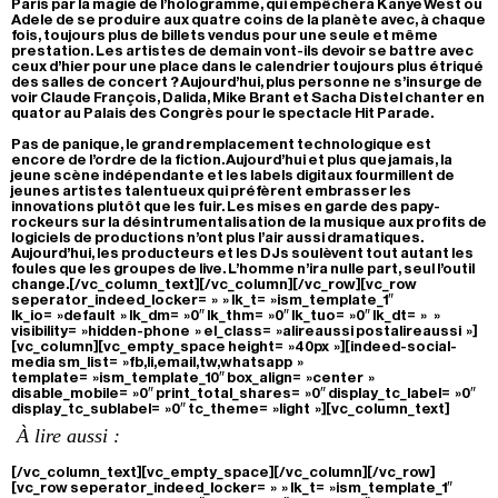
Paris par la magie de l’hologramme, qui empêchera Kanye West ou
Adele de se produire aux quatre coins de la planète avec, à chaque
fois, toujours plus de billets vendus pour une seule et même
prestation. Les artistes de demain vont-ils devoir se battre avec
ceux d’hier pour une place dans le calendrier toujours plus étriqué
des salles de concert ? Aujourd’hui, plus personne ne s’insurge de
voir Claude François, Dalida, Mike Brant et Sacha Distel chanter en
quator au Palais des Congrès pour le spectacle Hit Parade.
Pas de panique, le grand remplacement technologique est
encore de l’ordre de la fiction. Aujourd’hui et plus que jamais, la
jeune scène indépendante et les labels digitaux fourmillent de
jeunes artistes talentueux qui préfèrent embrasser les
innovations plutôt que les fuir. Les mises en garde des papy-
rockeurs sur la désintrumentalisation de la musique aux profits de
logiciels de productions n’ont plus l’air aussi dramatiques.
Aujourd’hui, les producteurs et les DJs soulèvent tout autant les
foules que les groupes de live. L’homme n’ira nulle part, seul l’outil
change.[/vc_column_text][/vc_column][/vc_row][vc_row
seperator_indeed_locker= » » lk_t= »ism_template_1″
lk_io= »default » lk_dm= »0″ lk_thm= »0″ lk_tuo= »0″ lk_dt= » »
visibility= »hidden-phone » el_class= »alireaussi postalireaussi »]
[vc_column][vc_empty_space height= »40px »][indeed-social-
media sm_list= »fb,li,email,tw,whatsapp »
template= »ism_template_10″ box_align= »center »
disable_mobile= »0″ print_total_shares= »0″ display_tc_label= »0″
display_tc_sublabel= »0″ tc_theme= »light »][vc_column_text]
À lire aussi :
[/vc_column_text][vc_empty_space][/vc_column][/vc_row]
[vc_row seperator_indeed_locker= » » lk_t= »ism_template_1″