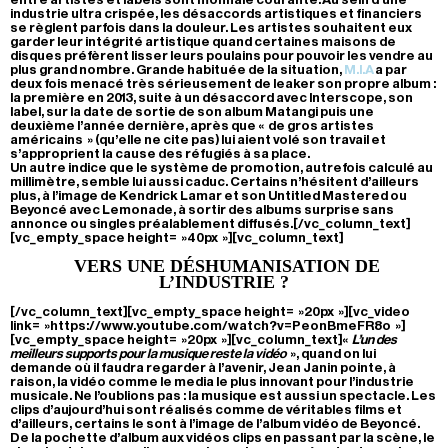
industrie ultra crispée, les désaccords artistiques et financiers
se règlent parfois dans la douleur. Les artistes souhaitent eux
garder leur intégrité artistique quand certaines maisons de
disques préfèrent lisser leurs poulains pour pouvoir les vendre au
plus grand nombre. Grande habituée de la situation,
M.I.A
a par
deux fois menacé très sérieusement de leaker son propre album :
la première en 2013, suite à un désaccord avec Interscope, son
label, sur la date de sortie de son album Matangi puis une
deuxième l’année dernière, après que « de gros artistes
américains » (qu’elle ne cite pas) lui aient volé son travail et
s’approprient la cause des réfugiés à sa place.
Un autre indice que le système de promotion, autrefois calculé au
millimètre, semble lui aussi caduc. Certains n’hésitent d’ailleurs
plus, à l’image de Kendrick Lamar et son Untitled Mastered ou
Beyoncé avec Lemonade, à sortir des albums surprise sans
annonce ou singles préalablement diffusés.[/vc_column_text]
[vc_empty_space height= »40px »][vc_column_text]
VERS UNE DÉSHUMANISATION DE
L’INDUSTRIE ?
[/vc_column_text][vc_empty_space height= »20px »][vc_video
link= »https://www.youtube.com/watch?v=PeonBmeFR8o »]
[vc_empty_space height= »20px »][vc_column_text]«
L’un des
meilleurs supports pour la musique reste la vidéo
», quand on lui
demande où il faudra regarder à l’avenir, Jean Janin pointe, à
raison, la vidéo comme le media le plus innovant pour l’industrie
musicale. Ne l’oublions pas : la musique est aussi un spectacle. Les
clips d’aujourd’hui sont réalisés comme de véritables films et
d’ailleurs, certains le sont à l’image de l’album vidéo de Beyoncé.
De la pochette d’album aux vidéos clips en passant par la scène, le