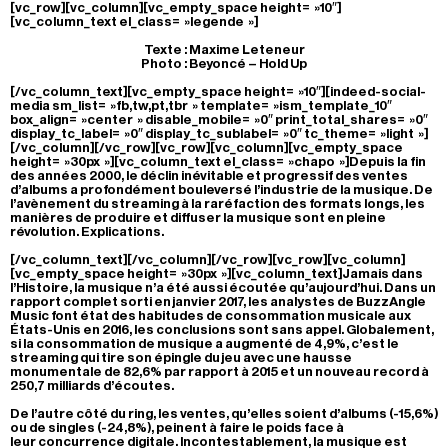
[vc_row][vc_column][vc_empty_space height= »10″]
[vc_column_text el_class= »legende »]
Texte : Maxime Leteneur
Photo : Beyoncé – Hold Up
[/vc_column_text][vc_empty_space height= »10″][indeed-social-
media sm_list= »fb,tw,pt,tbr » template= »ism_template_10″
box_align= »center » disable_mobile= »0″ print_total_shares= »0″
display_tc_label= »0″ display_tc_sublabel= »0″ tc_theme= »light »]
[/vc_column][/vc_row][vc_row][vc_column][vc_empty_space
height= »30px »][vc_column_text el_class= »chapo »]Depuis la fin
des années 2000, le déclin inévitable et progressif des ventes
d’albums a profondément bouleversé l’industrie de la musique. De
l’avènement du streaming à la raréfaction des formats longs, les
manières de produire et diffuser la musique sont en pleine
révolution. Explications.
[/vc_column_text][/vc_column][/vc_row][vc_row][vc_column]
[vc_empty_space height= »30px »][vc_column_text]Jamais dans
l’Histoire, la musique n’a été aussi écoutée qu’aujourd’hui. Dans un
rapport complet sorti en janvier 2017, les analystes de BuzzAngle
Music font état des habitudes de consommation musicale aux
États-Unis en 2016, les conclusions sont sans appel. Globalement,
si la consommation de musique a augmenté de 4,9%, c’est le
streaming qui tire son épingle du jeu avec une hausse
monumentale de 82,6% par rapport à 2015 et un nouveau record à
250,7 milliards d’écoutes.
De l’autre côté du ring, les ventes, qu’elles soient d’albums (-15,6%)
ou de singles (-24,8%), peinent à faire le poids face à
leur concurrence digitale. Incontestablement, la musique est