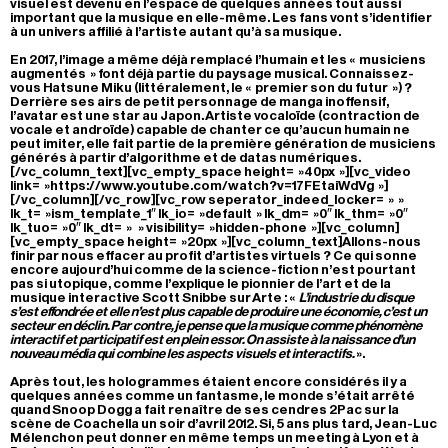
visuel est devenu en l’espace de quelques années tout aussi
important que la musique en elle-même. Les fans vont s’identifier
à un univers affilié à l’artiste autant qu’à sa musique.
En 2017, l’image a même déjà remplacé l’humain et les « musiciens
augmentés » font déjà partie du paysage musical. Connaissez-
vous Hatsune Miku (littéralement, le « premier son du futur ») ?
Derrière ses airs de petit personnage de manga inoffensif,
l’avatar est une star au Japon. Artiste vocaloïde (contraction de
vocale et androïde) capable de chanter ce qu’aucun humain ne
peut imiter, elle fait partie de la première génération de musiciens
générés à partir d’algorithme et de datas numériques.
[/vc_column_text][vc_empty_space height= »40px »][vc_video
link= »https://www.youtube.com/watch?v=17FEtaiWdVg »]
[/vc_column][/vc_row][vc_row seperator_indeed_locker= » »
lk_t= »ism_template_1″ lk_io= »default » lk_dm= »0″ lk_thm= »0″
lk_tuo= »0″ lk_dt= » » visibility= »hidden-phone »][vc_column]
[vc_empty_space height= »20px »][vc_column_text]Allons-nous
finir par nous effacer au profit d’artistes virtuels ? Ce qui sonne
encore aujourd’hui comme de la science-fiction n’est pourtant
pas si utopique, comme l’explique le pionnier de l’art et de la
musique interactive Scott Snibbe sur Arte : «
L’industrie du disque
s’est effondrée et elle n’est plus capable de produire une économie, c’est un
secteur en déclin. Par contre, je pense que la musique comme phénomène
interactif et participatif est en plein essor. On assiste à la naissance d’un
nouveau média qui combine les aspects visuels et interactifs.
».
Après tout, les hologrammes étaient encore considérés il y a
quelques années comme un fantasme, le monde s’était arrêté
quand Snoop Dogg a fait renaître de ses cendres 2Pac sur la
scène de Coachella un soir d’avril 2012. Si, 5 ans plus tard, Jean-Luc
Mélenchon peut donner en même temps un meeting à Lyon et à