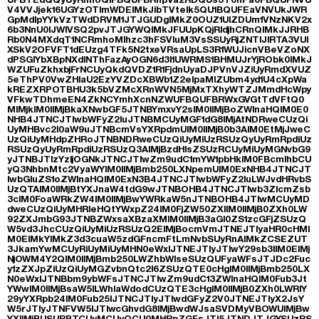
V4VVJjek16UGYzOTlmWDElMkJibTVtelk5QU1BQUFEaVNVUkJWR
GpMdlpYYkVzTWdDRVM1JTJGUDglMkZ0OUZ1UlZDUm1VNzNKV2x
6b3NnU0lJWlVSQ2pvJTJGYWQlMkJFUUpKQjRIdjhCRnQlMkJJRHB
Rb0N4MXdqT1NCRmhoMlhzc3hFSVluM3VsSSUyRjZNTlJlRTA3VUl
XSkV2OFVFT1dEUzg4TFk5N2txeVRsaUpLS3R1WUJicnVBeVZoNX
dPSGlYbXBpNXdlNThFazAyOGN6d3l1UWRMS1BHMUJrYjRObk0lMkJ
WZUFuZkhxbjFrNCUyQkdQVDZ1R1FjdnUyaDJPVnVJZiUyRmdXVUZ
5eThPV0VwZHlaU2EzYVZDcXBWb1Z2elpaMlZUbm4yd1U4cXpWa
kREZXRPOTBHU3k5bVZMcXRnWVN5MjMxTXhyWTZJMmdHcWpy
VFkwTDhmeEN4ZkNCYmhXcnNZWUFBQUFBRWxGVGtTdVFtQ0
MlMjklM0IlMjBkaXNwbGF5JTNBYmxvY2slM0IlMjBoZWlnaHQlM0E0
NHB4JTNCJTIwbWFyZ2luJTNBMCUyMGF1dG8lMjAtNDRweCUzQi
UyMHBvc2l0aW9uJTNBcmVsYXRpdmUlM0IlMjB0b3AlM0EtMjJweC
UzQiUyMHdpZHRoJTNBNDRweCUzQiUyMiUzRSUzQyUyRmRpdiUz
RSUzQyUyRmRpdiUzRSUzQ3AlMjBzdHlsZSUzRCUyMiUyMGNvbG9
yJTNBJTIzYzljOGNkJTNCJTIwZm9udC1mYW1pbHklM0FBcmlhbCU
yQ3NhbnMtc2VyaWYlM0IlMjBmb250LXNpemUlM0ExNHB4JTNCJT
IwbGluZS1oZWlnaHQlM0ExN3B4JTNCJTIwbWFyZ2luLWJvdHRvbS
UzQTAlM0IlMjBtYXJnaW4tdG9wJTNBOHB4JTNCJTIwb3ZlcmZsb
3clM0FoaWRkZW4lM0IlMjBwYWRkaW5nJTNBOHB4JTIwMCUyMD
dweCUzQiUyMHRleHQtYWxpZ24lM0FjZW50ZXIlM0IlMjB0ZXh0LW
92ZXJmbG93JTNBZWxsaXBzaXMlM0IlMjB3aGl0ZS1zcGFjZSUzQ
W5vd3JhcCUzQiUyMiUzRSUzQ2ElMjBocmVmJTNEJTIyaHR0cHMl
M0ElMkYlMkZ3d3cuaW5zdGFncmFtLmNvbSUyRnAlMkZCSEZUT
3JkamYwMCUyRiUyMiUyMHN0eWxlJTNEJTIyJTIwY29sb3IlM0ElMj
NjOWM4Y2QlM0IlMjBmb250LWZhbWlseSUzQUFyaWFsJTJDc2Fuc
y1zZXJpZiUzQiUyMGZvbnQtc2l6ZSUzQTE0cHglM0IlMjBmb250LX
N0eWxlJTNBbm9ybWFsJTNCJTIwZm9udC13ZWlnaHQlM0Fub3Jt
YWwlM0IlMjBsaW5lLWhlaWdodCUzQTE3cHglM0IlMjB0ZXh0LWRlY
29yYXRpb24lM0Fub25lJTNCJTIyJTIwdGFyZ2V0JTNEJTIyX2JsY
W5rJTIyJTNFVW5lJTIwcGhvdG8lMjBwdWJsaSVDMyVBOWUlMjBw
YXIlMjBUSURBTCUyMCUyOCU0MHRpZGFsJTI5JTNDJTJGYSUzRS