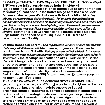
0Zi04JTIyJTNFJTNDJTJGc2NyaXB0JTNFJTNDJTJGY2VudGVyJ
TNF[/vc_raw_js][vc_empty_space height= »20px »]
[vc_column_text]La digitalisation de la musique et l’avènement du
streaming auront conduit les nouvelles générations à bouder
l’album et ainsi voguer d’artiste en artiste et de hit en hit. «
Les
albums se rapprochent de l’extinction (…) si on parle des habitudes de
consommation sur les services de streaming, la plupart des gens n’écoutent
pas d’albums. Ils parcourent des playlists, particulièrement quand on parle
des artistes de masses. Nous sommes maintenant dans une culture du
single
», commentait au Guardian dans le même article George
Ergatoudis, ex chef du pôle musique de la BBC Radio 1 et
désormais chez Spotify.
L’album bientôt disparu ? «
Les top artistes vendent encore des millions
d’albums, de Ed Sheeran à Adele
, nuance, toujours au Guardian, le
producteur Fraser T. Smith.
Mais je pense que l’industrie du futur va se
diviser entre ceux qui continueront de produire des albums et ceux qui ne le
feront plus
». Deux camps se profilent alors au sein de l’industrie :
d’un côté les gros labels et leurs artistes bankable qui peuvent
encore déclencher une vente physique, et de l’autre, les labels
indépendants qui préfèrent s’adapter à un modèle digital où les
longs formats n’ont rien d’obligatoire et se concentrer sur
l’édition de mixtapes et d’EP.[/vc_column_text][vc_empty_space
height= »20px »][vc_video
link= »https://www.youtube.com/watch?v=YQHsXMglC9A »]
[vc_empty_space height= »20px »][vc_column_text]Une partie des
raisons pour laquelle l’album existe encore est aussi
organisationnelle. Réserver du temps de studio est compliqué et
coûteux et il est plus logique de vouloir enregistrer plusieurs
titres à la fois. Les maisons de disque ont également besoin de
prioriser leurs artistes et ne peuvent pas s’occuper de tout le
monde à temps plein, instaurer un cycle d’album est le moyen le