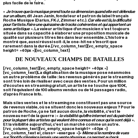
plus facile de le faire.
«
Je trouve que la musique prend toute sa dimension quand elle est défendue
sur un album
, dit Jean Janin, fondateur et patron du label français
Roche Musique (Darius, FKJ, Zimmer etc.).
Car elle est là, la difficulté
pour l’artiste. Faire une quinzaine de tracks cohérentes et qui apportent un
sens artistique
». La valeur artistique d’un musicien s’est toujours
située dans sa capacité à élaborer une proposition musicale de
qualité sur plusieurs titres liés dans leur ensemble. L’histoire a
montré que, aussi réussi soit-il, le one-hit ne s’inscrit que
rarement dans la durée.[/vc_column_text][vc_empty_space
height= »40px »][vc_column_text]
DE NOUVEAUX CHAMPS DE BATAILLES
[/vc_column_text][vc_empty_space height= »40px »]
[vc_column_text]La digitalisation de la musique pose néanmoins
un autre problème de taille : les revenus générés par le streaming
sont très loin de rivaliser avec ceux des ventes. Pour un million
d’écoutes en streaming gratuit, un artiste ne touche que 100€,
soit l’équivalent de 100 albums vendus ou de 14 passages radio,
d’après France Info.
Mais si les ventes et le streaming ne constituent pas une source
de revenus viable, où se situent donc les nouveaux enjeux ? Pour le
patron de Roche, ça ne fait aucun doute, la visibilité, c’est le
nouveau nerf de la guerre : «
la visibilité qu’offre internet est du pain béni
pour la plupart des artistes qui veulent être connus et ceux qui le sont déjà
».
Et la visibilité aujourd’hui, c’est un marché comme un autre.
[/vc_column_text][vc_empty_space height= »40px »]
[vc_column_text el_class= »exergue »]
« Même si le nombre de vues
sur Spotify n’égalera jamais une vente physique, ça permet au back