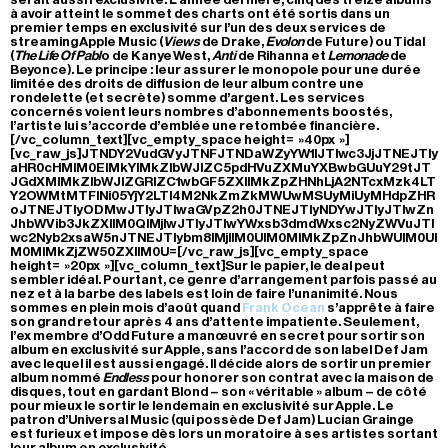
à avoir atteint le sommet des charts ont été sortis dans un
premier temps en exclusivité sur l’un des deux services de
streaming Apple Music (
Views
de Drake,
Evolon
de Future) ou Tidal
(
The Life Of Pabl
o de Kanye West,
Anti
de Rihanna et
Lemonade
de
Beyonce). Le principe : leur assurer le monopole pour une durée
limitée des droits de diffusion de leur album contre une
rondelette (et secrète) somme d’argent. Les services
concernés voient leurs nombres d’abonnements boostés,
l’artiste lui s’accorde d’emblée une retombée financière.
[/vc_column_text][vc_empty_space height= »40px »]
[vc_raw_js]JTNDY2VudGVyJTNFJTNDaWZyYW1lJTIwc3JjJTNEJTIy
aHR0cHMlM0ElMkYlMkZlbWJlZC5pdHVuZXMuYXBwbGUuY29tJT
JGdXMlMkZlbWJlZGRlZC1wbGF5ZXIlMkZpZHNhLjA2NTcxMzk4LT
Y2OWMtMTFlNi05YjY2LTI4M2NkZmZkMWUwMSUyMiUyMHdpZHR
oJTNEJTIyODMwJTIyJTIwaGVpZ2h0JTNEJTIyNDYwJTIyJTIwZn
JhbWVib3JkZXIlM0QlMjIwJTIyJTIwYWxsb3dmdWxsc2NyZWVuJTI
wc2Nyb2xsaW5nJTNEJTIybm8lMjIlM0UlM0MlMkZpZnJhbWUlM0Ul
M0MlMkZjZW50ZXIlM0U=[/vc_raw_js][vc_empty_space
height= »20px »][vc_column_text]Sur le papier, le deal peut
sembler idéal. Pourtant, ce genre d’arrangement parfois passé au
nez et à la barbe des labels est loin de faire l’unanimité. Nous
sommes en plein mois d’août quand
Frank Ocean
s’apprête à faire
son grand retour après 4 ans d’attente impatiente. Seulement,
l’ex membre d’Odd Future a manœuvré en secret pour sortir son
album en exclusivité sur Apple, sans l’accord de son label Def Jam
avec lequel il est aussi engagé. Il décide alors de sortir un premier
album nommé
Endless
pour honorer son contrat avec la maison de
disques, tout en gardant Blond – son « véritable » album – de côté
pour mieux le sortir le lendemain en exclusivité sur Apple. Le
patron d’Universal Music (qui possède Def Jam) Lucian Grainge
est furieux et impose dès lors un moratoire à ses artistes sortant
leur album en exclusivité.