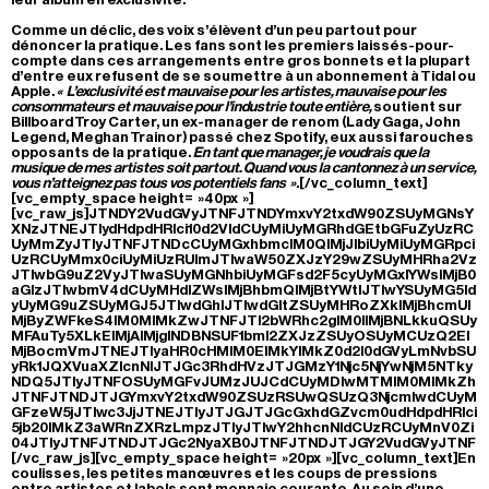
Comme un déclic, des voix s’élèvent d’un peu partout pour
dénoncer la pratique. Les fans sont les premiers laissés-pour-
compte dans ces arrangements entre gros bonnets et la plupart
d’entre eux refusent de se soumettre à un abonnement à Tidal ou
Apple.
« L’exclusivité est mauvaise pour les artistes, mauvaise pour les
consommateurs et mauvaise pour l’industrie toute entière,
soutient sur
Billboard Troy Carter, un ex-manager de renom (Lady Gaga, John
Legend, Meghan Trainor) passé chez Spotify, eux aussi farouches
opposants de la pratique.
En tant que manager, je voudrais que la
musique de mes artistes soit partout. Quand vous la cantonnez à un service,
vous n’atteignez pas tous vos potentiels fans »
.[/vc_column_text]
[vc_empty_space height= »40px »]
[vc_raw_js]JTNDY2VudGVyJTNFJTNDYmxvY2txdW90ZSUyMGNsY
XNzJTNEJTIydHdpdHRlci10d2VldCUyMiUyMGRhdGEtbGFuZyUzRC
UyMmZyJTIyJTNFJTNDcCUyMGxhbmclM0QlMjJlbiUyMiUyMGRpci
UzRCUyMmx0ciUyMiUzRUlmJTIwaW50ZXJzY29wZSUyMHRha2Vz
JTIwbG9uZ2VyJTIwaSUyMGNhbiUyMGFsd2F5cyUyMGxlYWslMjB0
aGlzJTIwbmV4dCUyMHdlZWslMjBhbmQlMjBtYWtlJTIwYSUyMG5ld
yUyMG9uZSUyMGJ5JTIwdGhlJTIwdGltZSUyMHRoZXklMjBhcmUl
MjByZWFkeS4lM0MlMkZwJTNFJTI2bWRhc2glM0IlMjBNLkkuQSUy
MFAuTy5XLkElMjAlMjglNDBNSUF1bml2ZXJzZSUyOSUyMCUzQ2El
MjBocmVmJTNEJTIyaHR0cHMlM0ElMkYlMkZ0d2l0dGVyLmNvbSU
yRk1JQXVuaXZlcnNlJTJGc3RhdHVzJTJGMzY1Njc5NjYwNjM5NTky
NDQ5JTIyJTNFOSUyMGFvJUMzJUJCdCUyMDIwMTMlM0MlMkZh
JTNFJTNDJTJGYmxvY2txdW90ZSUzRSUwQSUzQ3NjcmlwdCUyM
GFzeW5jJTIwc3JjJTNEJTIyJTJGJTJGcGxhdGZvcm0udHdpdHRlci
5jb20lMkZ3aWRnZXRzLmpzJTIyJTIwY2hhcnNldCUzRCUyMnV0Zi
04JTIyJTNFJTNDJTJGc2NyaXB0JTNFJTNDJTJGY2VudGVyJTNF
[/vc_raw_js][vc_empty_space height= »20px »][vc_column_text]En
coulisses, les petites manœuvres et les coups de pressions
entre artistes et labels sont monnaie courante. Au sein d’une