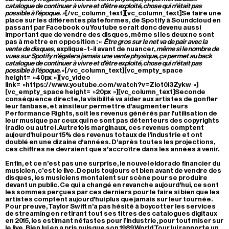
catalogue de continuer à vivre et d’être exploité, chose qui n’était pas
possible à l’époque. »
[/vc_column_text][vc_column_text]Se faire une
place sur les différentes plateformes, de Spotify à Soundcloud en
passant par Facebook ou Youtube serait donc devenu aussi
important que de vendre des disques, même si les deux ne sont
pas à mettre en opposition : «
Être gros sur le net va de pair avec la
vente de disques
, explique-t-il avant de nuancer,
même si le nombre de
vues sur Spotify n’égalera jamais une vente physique, ça permet au back
catalogue de continuer à vivre et d’être exploité, chose qui n’était pas
possible à l’époque.
»[/vc_column_text][vc_empty_space
height= »40px »][vc_video
link= »https://www.youtube.com/watch?v=Zlot0i3Zykw »]
[vc_empty_space height= »20px »][vc_column_text]Seconde
conséquence directe, la visibilité va aider aux artistes de gonfler
leur fanbase, et ainsi leur permettre d’augmenter leurs
Performance Rights, soit les revenus générés par l’utilisation de
leur musique par ceux qui ne sont pas détenteurs des copyrights
(radio ou autre). Autrefois marginaux, ces revenus comptent
aujourd’hui pour 15% des revenus totaux de l’industrie et ont
doublé en une dizaine d’années. D’après toutes les projections,
ces chiffres ne devraient que s’accroître dans les années à venir.
Enfin, et ce n’est pas une surprise, le nouvel eldorado financier du
musicien, c’est le live. Depuis toujours et bien avant de vendre des
disques, les musiciens montaient sur scène pour se produire
devant un public. Ce qui a changé en revanche aujourd’hui, ce sont
les sommes perçues par ces derniers pour le faire si bien que les
artistes comptent aujourd’hui plus que jamais sur leur tournée.
Pour preuve, Taylor Swift n’a pas hésité à boycotter les services
de streaming en retirant tout ses titres des catalogues digitaux
en 2015, les estimant néfastes pour l’industrie, pour tout miser sur
le live. Bien lui en a pris puisque son 1989 World Tour lui rapporte un