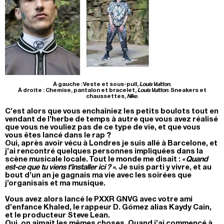
À gauche : Veste et sous-pull,
Louis Vuitton
.
À droite : Chemise, pantalon et bracelet,
Louis Vuitton
. Sneakers et
chaussettes,
Nike
.
C’est alors que vous enchaîniez les petits boulots tout en
vendant de l’herbe de temps à autre que vous avez réalisé
que vous ne vouliez pas de ce type de vie, et que vous
vous êtes lancé dans le rap ?
Oui, après avoir vécu à Londres je suis allé à Barcelone, et
j’ai rencontré quelques personnes impliquées dans la
scène musicale locale. Tout le monde me disait :
« Quand
est-ce que tu viens t’installer ici ? »
. Je suis parti y vivre, et au
bout d’un an je gagnais ma vie avec les soirées que
j’organisais et ma musique.
Vous avez alors lancé le PXXR GNVG avec votre ami
d’enfance Khaled, le rappeur D. Gómez alias Kaydy Cain,
et le producteur Steve Lean.
Oui, on aimait les mêmes choses. Quand j’ai commencé à