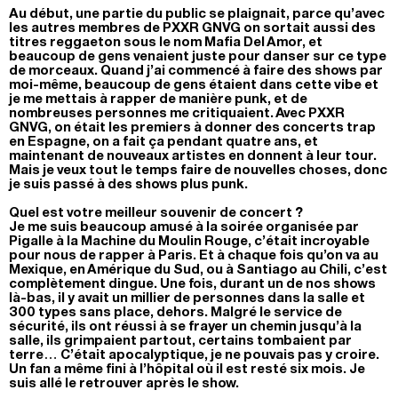
Au début, une partie du public se plaignait, parce qu’avec
les autres membres de PXXR GNVG on sortait aussi des
titres reggaeton sous le nom Mafia Del Amor, et
beaucoup de gens venaient juste pour danser sur ce type
de morceaux. Quand j’ai commencé à faire des shows par
moi-même, beaucoup de gens étaient dans cette vibe et
je me mettais à rapper de manière punk, et de
nombreuses personnes me critiquaient. Avec PXXR
GNVG, on était les premiers à donner des concerts trap
en Espagne, on a fait ça pendant quatre ans, et
maintenant de nouveaux artistes en donnent à leur tour.
Mais je veux tout le temps faire de nouvelles choses, donc
je suis passé à des shows plus punk.
Quel est votre meilleur souvenir de concert ?
Je me suis beaucoup amusé à la soirée organisée par
Pigalle à la Machine du Moulin Rouge, c’était incroyable
pour nous de rapper à Paris. Et à chaque fois qu’on va au
Mexique, en Amérique du Sud, ou à Santiago au Chili, c’est
complètement dingue. Une fois, durant un de nos shows
là-bas, il y avait un millier de personnes dans la salle et
300 types sans place, dehors. Malgré le service de
sécurité, ils ont réussi à se frayer un chemin jusqu’à la
salle, ils grimpaient partout, certains tombaient par
terre… C’était apocalyptique, je ne pouvais pas y croire.
Un fan a même fini à l’hôpital où il est resté six mois. Je
suis allé le retrouver après le show.