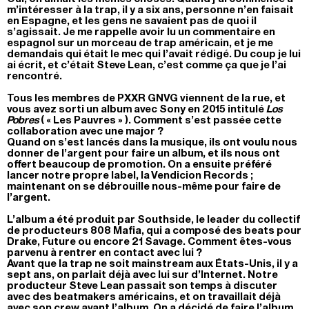
m’intéresser à la trap, il y a six ans, personne n’en faisait
en Espagne, et les gens ne savaient pas de quoi il
s’agissait. Je me rappelle avoir lu un commentaire en
espagnol sur un morceau de trap américain, et je me
demandais qui était le mec qui l’avait rédigé. Du coup je lui
ai écrit, et c’était Steve Lean, c’est comme ça que je l’ai
rencontré.
Tous les membres de PXXR GNVG viennent de la rue, et
vous avez sorti un album avec Sony en 2015 intitulé
Los
Pobres
( « Les Pauvres » ). Comment s’est passée cette
collaboration avec une major ?
Quand on s’est lancés dans la musique, ils ont voulu nous
donner de l’argent pour faire un album, et ils nous ont
offert beaucoup de promotion. On a ensuite préféré
lancer notre propre label, la Vendicion Records ;
maintenant on se débrouille nous-même pour faire de
l’argent.
L’album a été produit par Southside, le leader du collectif
de producteurs 808 Mafia, qui a composé des beats pour
Drake, Future ou encore 21 Savage. Comment êtes-vous
parvenu à rentrer en contact avec lui ?
Avant que la trap ne soit mainstream aux États-Unis, il y a
sept ans, on parlait déjà avec lui sur d’Internet. Notre
producteur Steve Lean passait son temps à discuter
avec des beatmakers américains, et on travaillait déjà
avec son crew avant l’album. On a décidé de faire l’album