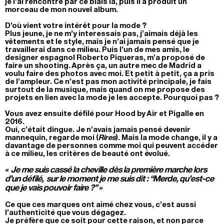
je l’ai rencontré par ce biais là, puis il a produit un
morceau de mon nouvel album.
D’où vient votre intérêt pour la mode ?
Plus jeune, je ne m’y interessais pas, j’aimais déjà les
vêtements et le style, mais je n’ai jamais pensé que je
travaillerai dans ce milieu. Puis l’un de mes amis, le
designer espagnol Roberto Piqueras, m’a proposé de
faire un shooting. Après ça, un autre mec de Madrid a
voulu faire des photos avec moi. Et petit à petit, ça a pris
de l’ampleur. Ce n’est pas mon activité principale, je fais
surtout de la musique, mais quand on me propose des
projets en lien avec la mode je les accepte. Pourquoi pas ?
Vous avez ensuite défilé pour Hood by Air et Pigalle en
2016.
Oui, c’était dingue. Je n’avais jamais pensé devenir
mannequin, regarde moi (
Rires
). Mais la mode change, il y a
davantage de personnes comme moi qui peuvent accéder
à ce milieu, les critères de beauté ont évolué.
« Je me suis cassé la cheville dès la première marche lors
d’un défilé, sur le moment je me suis dit : “Merde, qu’est-ce
que je vais pouvoir faire ?” »
Ce que ces marques ont aimé chez vous, c’est aussi
l’authenticité que vous dégagez.
Je préfère que ce soit pour cette raison, et non parce