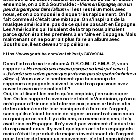
ensemble, on a dit à Southside :
« Viens en Espagne, on a un
peu d’argent pour faire l’album »
. Il est resté un mois avec
nous, et on a composé le disque très rapidement. On l’a
fait comme si c’était une mixtape. On s’inspirait de la
musique américaine, pas de ce qui se passait en Espagne.
Les Américains qui faisaient de la trap nous aimaient
parce qu’on était les premiers à en faire en Espagne. Mais
maintenant on ne pourrait plus faire un album avec
Southside, il est devenu trop célèbre.
https://www.youtube.com/watch?v=tjvGXYv9C14
Dans l’intro de votre album A.D.R.O.M.I.C.F.M.S. 2, vous
rappez : «
He creado una escena porque no tenía pa’ cena
» (
«
J’ai créé une scène parce que je n’avais pas de quoi m’acheter à
dîner
»). Vous avez le sentiment que beaucoup de
rappeurs espagnols suivent la voie trap que vous avez
ouverte avec votre collectif ?
Oui, ils utilisent les mots qu’on emploie, j’en suis super
fier. On les supporte avec notre label la Vendicion, qu’on a
créé pour offrir une plateforme aux jeunes artistes afin
de les aider à sortir leur musique et à faire de l’argent,
sans qu’ils n’aient besoin de signer un contrat avec nous
ou quoi que ce soit. Il y a dix ans, ou même cinq ans, il n’y
avait rien en Espagne. Il n’y avait pas vraiment d’industrie
du rap avant nous. Il y avait quelques artistes espagnols
mais c’était le produit de majors investissant de l’argent
pour tenter de lancer un mouvement, c’était sans intérêt.