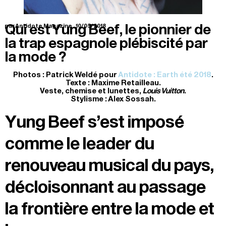
Qui est Yung Beef, le pionnier de
par Antidote Magazine.
10/05/2018
la trap espagnole plébiscité par
la mode ?
Photos : Patrick Weldé pour
Antidote : Earth été 2018
.
Texte : Maxime Retailleau.
Veste, chemise et lunettes,
Louis Vuitton
.
Stylisme : Alex Sossah.
Yung Beef s’est imposé
comme le leader du
renouveau musical du pays,
décloisonnant au passage
la frontière entre la mode et