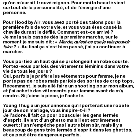
qu’on m’aurait trouvé mignon. Pour moi la beauté vient
surtout de la personnalité, et de l’énergie d’une
personne.
Pour Hood by Air, vous avez porté des talons pour la
première fois de votre vie, et vous vous êtes cassé la
cheville durant le défilé. Comment est-ce arrivé ?
Je me la suis cassée dès la première marche, sur le
moment je me suis dit : «
Merde, qu’est-ce que je vais pouvoir
faire ?
». Au final ça s’est bien passé, j’ai pu continuer à
marcher.
Vous portiez un haut qui se prolongeait en robe courte.
Portez-vous parfois des vêtements féminins dans votre
vie de tous les jours ?
Oui, parfois je préfère les vêtements pour femme, je ne
porte pas de robes mais parfois des sortes de crop tops.
Récemment, je suis allé faire un shooting pour mon album,
et j’ai acheté des vêtements pour femme avant de m’y
rendre. Si j’aime la pièce, je l’achète.
Young Thug a un jour annoncé qu’il porterait une robe le
jour de son mariage, vous inspire-t-il ?
Je l’adore. Il fait ça pour bousculer les gens fermés
d’esprit. Il vient d’un ghetto mais il est extrêmement
ouvert : l’un n’empêche pas l’autre bien sûr, mais il y a
beaucoup de gens très fermés d’esprit dans les ghettos,
et ça peut être dangereux parfois.