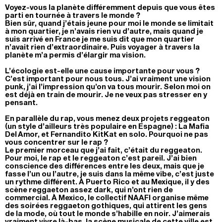
Voyez-vous la planète différemment depuis que vous êtes
parti en tournée à travers le monde ?
Bien sûr, quand j’étais jeune pour moi le monde se limitait
à mon quartier, je n’avais rien vu d’autre, mais quand je
suis arrivé en France je me suis dit que mon quartier
n’avait rien d’extraordinaire. Puis voyager à travers la
planète m’a permis d’élargir ma vision.
L’écologie est-elle une cause importante pour vous ?
C’est important pour nous tous. J’ai vraiment une vision
punk, j’ai l’impression qu’on va tous mourir. Selon moi on
est déjà en train de mourir. Je ne veux pas stresser en y
pensant.
En parallèle du rap, vous menez deux projets reggeaton
(un style d’ailleurs très populaire en Espagne) : La Mafia
Del Amor, et Fernandito KitKat en solo. Pourquoi ne pas
vous concentrer sur le rap ?
Le premier morceau que j’ai fait, c’était du reggeaton.
Pour moi, le rap et le reggeaton c’est pareil. J’ai bien
conscience des différences entre les deux, mais que je
fasse l’un ou l’autre, je suis dans la même vibe, c’est juste
un rythme différent. À Puerto Rico et au Mexique, il y des
scène reggaeton assez dark, qui n’ont rien de
commercial. À Mexico, le collectif NAAFI organise même
des soirées reggaeton gothiques, qui attirent les gens
de la mode, où tout le monde s’habille en noir. J’aimerais
vraiment vivre là-bas, la scène musicale de cette ville est