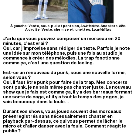
À gauche : Veste, sous-pull et pantalon,
Louis Vuitton
. Sneakers,
Nike
.
À droite : Veste, chemise et lunettes,
Louis Vuitton.
J’ai lu que vous pouviez composer un morceau en 20
minutes, c’est vrai ?
Oui, car j’improvise sans rédiger de texte. Parfois je note
une idée sur mon téléphone, puis une fois au studio je
commence à créer des mélodies. La trap fonctionne
comme ça, c’est une question de feeling.
Est-ce un renouveau du punk, sous une nouvelle forme,
selon vous ?
Oui, il faut être punk pour faire de la trap. Mes concerts
sont punk, je ne sais même pas chanter juste. Le nouveau
show que je fais est comme ça, il y a des barreaux formant
une sorte de cage, et il y a tout le temps des pogos, je
vais beaucoup dans la foule…
Durant vos shows, vous jouez souvent des morceaux
préenregistrés sans nécessairement chanter en
playback par-dessus, ce qui vous permet de lâcher le
micro et d’aller danser avec la foule. Comment réagit le
public ?