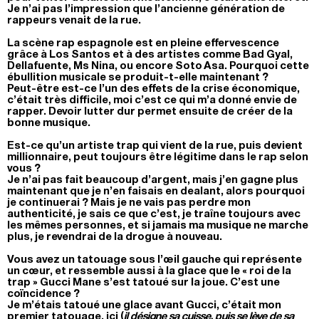
Je n’ai pas l’impression que l’ancienne génération de
rappeurs venait de la rue.
La scène rap espagnole est en pleine effervescence
grâce à Los Santos et à des artistes comme Bad Gyal,
Dellafuente, Ms Nina, ou encore Soto Asa. Pourquoi cette
ébullition musicale se produit-t-elle maintenant ?
Peut-être est-ce l’un des effets de la crise économique,
c’était très difficile, moi c’est ce qui m’a donné envie de
rapper. Devoir lutter dur permet ensuite de créer de la
bonne musique.
Est-ce qu’un artiste trap qui vient de la rue, puis devient
millionnaire, peut toujours être légitime dans le rap selon
vous ?
Je n’ai pas fait beaucoup d’argent, mais j’en gagne plus
maintenant que je n’en faisais en dealant, alors pourquoi
je continuerai ? Mais je ne vais pas perdre mon
authenticité, je sais ce que c’est, je traîne toujours avec
les mêmes personnes, et si jamais ma musique ne marche
plus, je revendrai de la drogue à nouveau.
Vous avez un tatouage sous l’œil gauche qui représente
un cœur, et ressemble aussi à la glace que le « roi de la
trap » Gucci Mane s’est tatoué sur la joue. C’est une
coïncidence ?
Je m’étais tatoué une glace avant Gucci, c’était mon
premier tatouage, ici (
il désigne sa cuisse, puis se lève de sa