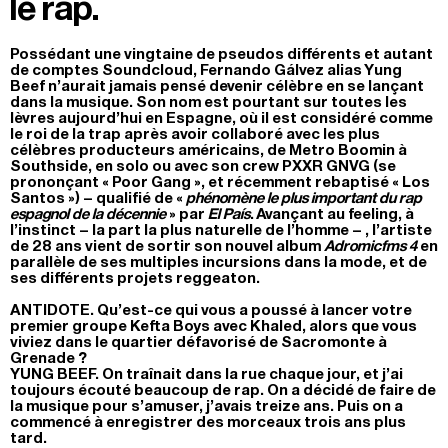
le rap.
Possédant une vingtaine de pseudos différents et autant
de comptes Soundcloud, Fernando Gálvez alias Yung
Beef n’aurait jamais pensé devenir célèbre en se lançant
dans la musique. Son nom est pourtant sur toutes les
lèvres aujourd’hui en Espagne, où il est considéré comme
le roi de la trap après avoir collaboré avec les plus
célèbres producteurs américains, de Metro Boomin à
Southside, en solo ou avec son crew PXXR GNVG (se
prononçant « Poor Gang », et récemment rebaptisé « Los
Santos ») – qualifié de «
phénomène le plus important du rap
espagnol de la décennie
» par
El País
. Avançant au feeling, à
l’instinct – la part la plus naturelle de l’homme – , l’artiste
de 28 ans vient de sortir son nouvel album
Adromicfms 4
en
parallèle de ses multiples incursions dans la mode, et de
ses différents projets reggeaton.
ANTIDOTE. Qu’est-ce qui vous a poussé à lancer votre
premier groupe Kefta Boys avec Khaled, alors que vous
viviez dans le quartier défavorisé de Sacromonte à
Grenade ?
YUNG BEEF.
On traînait dans la rue chaque jour, et j’ai
toujours écouté beaucoup de rap. On a décidé de faire de
la musique pour s’amuser, j’avais treize ans. Puis on a
commencé à enregistrer des morceaux trois ans plus
tard.