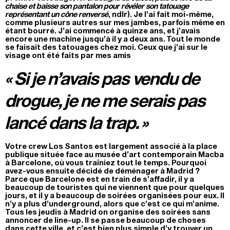
chaise et baisse son pantalon pour révéler son tatouage
représentant un cône renversé
,
ndlr). Je l’ai fait moi-même,
comme plusieurs autres sur mes jambes, parfois même en
étant bourré. J’ai commencé à quinze ans, et j’avais
encore une machine jusqu’à il y a deux ans. Tout le monde
se faisait des tatouages chez moi. Ceux que j’ai sur le
visage ont été faits par mes amis
« Si je n’avais pas vendu de
drogue, je ne me serais pas
lancé dans la trap. »
Votre crew Los Santos est largement associé à la place
publique située face au musée d’art contemporain Macba
à Barcelone, où vous traîniez tout le temps. Pourquoi
avez-vous ensuite décidé de déménager à Madrid ?
Parce que Barcelone est en train de s’affadir, il y a
beaucoup de touristes qui ne viennent que pour quelques
jours, et il y a beaucoup de soirées organisées pour eux. Il
n’y a plus d’underground, alors que c’est ce qui m’anime.
Tous les jeudis à Madrid on organise des soirées sans
annoncer de line-up. Il se passe beaucoup de choses
dans cette ville, et c’est bien plus simple d’y trouver un