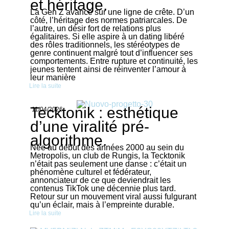
et héritage.
La Gen Z avance sur une ligne de crête. D’un
côté, l’héritage des normes patriarcales. De
l’autre, un désir fort de relations plus
égalitaires. Si elle aspire à un dating libéré
des rôles traditionnels, les stéréotypes de
genre continuent malgré tout d’influencer ses
comportements. Entre rupture et continuité, les
jeunes tentent ainsi de réinventer l’amour à
leur manière
Lire la suite
Tecktonik : esthétique
11/04/2026
d’une viralité pré-
algorithme.
Née au début des années 2000 au sein du
Metropolis, un club de Rungis, la Tecktonik
n’était pas seulement une danse : c’était un
phénomène culturel et fédérateur,
annonciateur de ce que deviendrait les
contenus TikTok une décennie plus tard.
Retour sur un mouvement viral aussi fulgurant
qu’un éclair, mais à l’empreinte durable.
Lire la suite