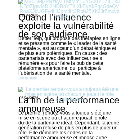
Quand l’influence
09/04/2026
exploite la vulnérabilité
de son audience.
BetterHelp, qui propose des thérapies en ligne
et se présente comme le « leader de la santé
mentale », est au cœur d’un débat éthique et
de plusieurs polémiques. En cause : des
partenariats avec des influenceur·se·s
rémunéré·e·s pour faire la pub de cette
plateforme américaine, qui participe à
l’ubérisation de la santé mentale.
Lire la suite
La fin de la performance
06/04/2026
amoureuse.
Le premier rendez-vous a toujours été une
mise en scène où chacun·e jouait le rôle
du·de la partenaire idéal. Cependant, la jeune
génération refuse de plus en plus de jouer un
rôle. Elle démonte les codes de la
performance amoureuse et impose autre