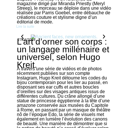
magazine dirigé par Miranda Priestly (Meryl
Streep), le morceau se déploie dans une vidéo
réalisée par Parris Goebel, entre débauche de
créations couture et stylisme digne d’un
éditorial de mode.
Lire la suite
L’art d’orner son corps :
27/04/2026
un langage millénaire et
universel, selon Hugo
Kreit.
À travers une série de vidéos et de photos
récemment publiées sur son compte
Instagram, Hugo Kreit détourne les codes du
bijou contemporain pour les lier au passé, en
disposant ses ear cuffs et autres boucles
d’oreilles sur des visages antiques issus de
différentes cultures. Du crâne allongé d’une
statue de princesse égyptienne à la tête d’une
amazone conservée aux musées du Capitole
à Rome, en passant par un masque de théâtre
nô de l’époque Edo, la série de visuels met
également en lumière l’évolution des canons
de beauté. Une manière de démontrer que si