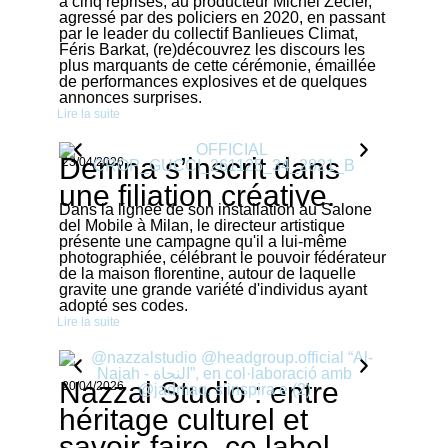
à cinq reprises, au producteur Michel Zecler,
agressé par des policiers en 2020, en passant
par le leader du collectif Banlieues Climat,
Féris Barkat, (re)découvrez les discours les
plus marquants de cette cérémonie, émaillée
de performances explosives et de quelques
annonces surprises.
Lire la suite
Demna s’inscrit dans
23/04/2026
une filiation créative.
Dans la lignée de son installation au Salone
del Mobile à Milan, le directeur artistique
présente une campagne qu'il a lui-même
photographiée, célébrant le pouvoir fédérateur
de la maison florentine, autour de laquelle
gravite une grande variété d'individus ayant
adopté ses codes.
Lire la suite
Nazzal Studio : entre
20/04/2026
héritage culturel et
savoir-faire, ce label