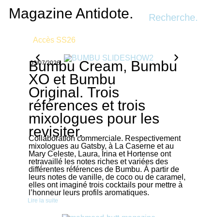
Recherche.
Bumbu Cream, Bumbu
03/07/2026
XO et Bumbu
Original. Trois
références et trois
mixologues pour les
revisiter.
Collaboration commerciale. Respectivement
mixologues au Gatsby, à La Caserne et au
Mary Celeste, Laura, Irina et Hortense ont
retravaillé les notes riches et variées des
différentes références de Bumbu. À partir de
leurs notes de vanille, de coco ou de caramel,
elles ont imaginé trois cocktails pour mettre à
l’honneur leurs profils aromatiques.
Lire la suite