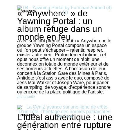
« Anywhere » de
17/04/2026
Yawning Portal : un
album refuge dans un
monde en feu.
Avec son tout premier album « Anywhere », le
groupe Yawning Portal compose un espace
où l’on peut s’échapper – ralentir, respirer,
exister autrement. Profondément intime, cet
opus nous offre un moment de répit, une
déconnexion totale du monde extérieur et de
ses horreurs actuelles. À l’occasion de leur
concert à la Station Gare des Mines à Paris,
Antidote s’est assis avec le duo, composé de
Jess Mai Walker et Joseph Ware, pour parler
de sampling, de voyage, d’expérience sonore
ou encore de la place politique de l’artiste.
Lire la suite
L’idéal authentique : une
12/04/2026
génération entre rupture