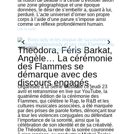
la notion de beauté n’a cessé d’évoluer selon
une zone géographique et une époque
données, le désir de s’embellir a, quant à lui,
perduré. L’acte universel d’orner son propre
corps à l’aide d’une parure s’impose ainsi
comme un réflexe profondément humain.
Lire la suite
Theodora, Féris Barkat,
24/04/2026
Angèle… La cérémonie
des Flammes se
démarque avec des
discours engagés.
Organisée à la Seine Musicale ce jeudi 23
avril et retransmise en live sur YouTube, la
quatrième édition de la cérémonie des
Flammes, qui célèbre le Rap, le R&B et les
cultures musicales associées, a été marquée
par des prises de parole fortes, dénonçant tour
à tour les violences conjugales ou défendant
l’importance de la sororité, ainsi que la
célébration de son identité et de sa créativité.
De Théodora, la reine de la soirée couronnée