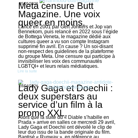
Meta censure Butt
05/05/2026
Magazine. Une voix
queer en moins.
Lancé en 2001 par Gert Jonkers et Jop van
Bennekom, puis relancé en 2022 sous l’égide
de Bottega Veneta, le magazine dédié aux
cultures queer a vu son compte Instagram
supprimé fin avril. En cause ? Un soi-disant
non-respect des guidelines de la plateforme
du groupe Meta. Une censure qui participe à
invisibiliser les voix des communautés
LGBTQI+ et leurs relais médiatiques.
Lire la suite
Lady Gaga et Doechii :
28/04/2026
deux superstars au
service d’un film à la
promo XXL.
Alors que la suite du « Diable s’habille en
Prada » arrive en salles ce mercredi 29 avril,
Lady Gaga et Doechii ont dévoilé le clip de
leur duo issu de la bande originale du film.
Baptisé « Runway », en référence au