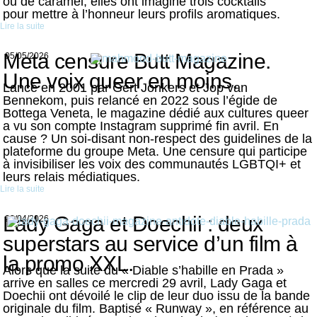
ou de caramel, elles ont imaginé trois cocktails
pour mettre à l’honneur leurs profils aromatiques.
Lire la suite
Meta censure Butt Magazine.
05/05/2026
Une voix queer en moins.
Lancé en 2001 par Gert Jonkers et Jop van
Bennekom, puis relancé en 2022 sous l’égide de
Bottega Veneta, le magazine dédié aux cultures queer
a vu son compte Instagram supprimé fin avril. En
cause ? Un soi-disant non-respect des guidelines de la
plateforme du groupe Meta. Une censure qui participe
à invisibiliser les voix des communautés LGBTQI+ et
leurs relais médiatiques.
Lire la suite
Lady Gaga et Doechii : deux
28/04/2026
superstars au service d’un film à
la promo XXL.
Alors que la suite du « Diable s’habille en Prada »
arrive en salles ce mercredi 29 avril, Lady Gaga et
Doechii ont dévoilé le clip de leur duo issu de la bande
originale du film. Baptisé « Runway », en référence au