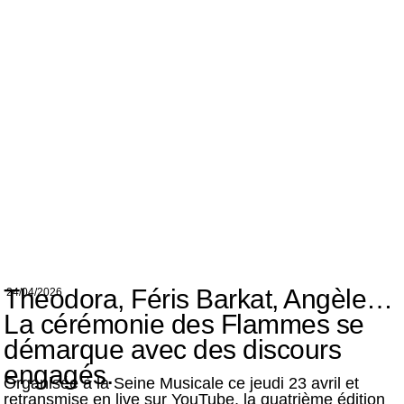
Theodora, Féris Barkat, Angèle…
24/04/2026
La cérémonie des Flammes se
démarque avec des discours
engagés.
Organisée à la Seine Musicale ce jeudi 23 avril et
retransmise en live sur YouTube, la quatrième édition