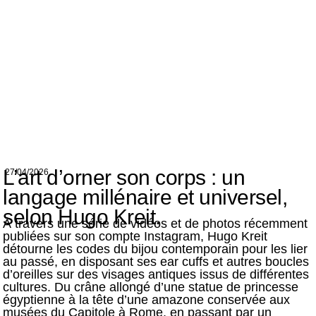
L’art d’orner son corps : un
27/04/2026
langage millénaire et universel,
selon Hugo Kreit.
À travers une série de vidéos et de photos récemment
publiées sur son compte Instagram, Hugo Kreit
détourne les codes du bijou contemporain pour les lier
au passé, en disposant ses ear cuffs et autres boucles
d’oreilles sur des visages antiques issus de différentes
cultures. Du crâne allongé d’une statue de princesse
égyptienne à la tête d’une amazone conservée aux
musées du Capitole à Rome, en passant par un