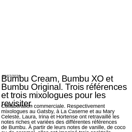
Bumbu Cream, Bumbu XO et
03/07/2026
Bumbu Original. Trois références
et trois mixologues pour les
revisiter.
Collaboration commerciale. Respectivement
mixologues au Gatsby, à La Caserne et au Mary
Celeste, Laura, Irina et Hortense ont retravaillé les
notes riches et variées des différentes références
de Bumbu. À partir de leurs notes de vanille, de coco