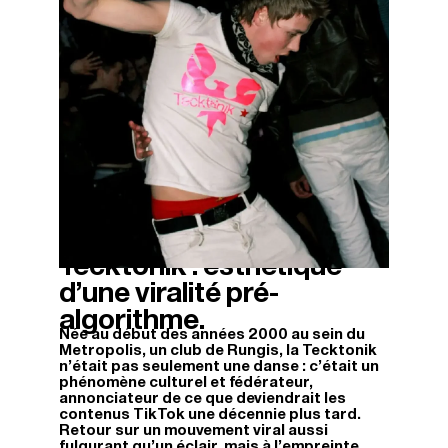
Tecktonik : esthétique
11/04/2026
d’une viralité pré-
algorithme.
Née au début des années 2000 au sein du
Metropolis, un club de Rungis, la Tecktonik
n’était pas seulement une danse : c’était un
phénomène culturel et fédérateur,
annonciateur de ce que deviendrait les
contenus TikTok une décennie plus tard.
Retour sur un mouvement viral aussi
fulgurant qu’un éclair, mais à l’empreinte