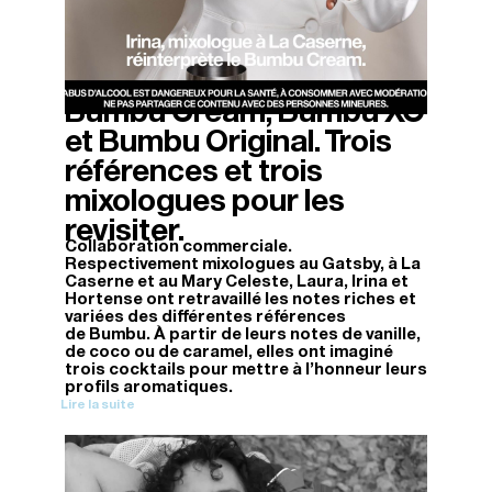
Bumbu Cream, Bumbu XO
03/07/2026
et Bumbu Original. Trois
références et trois
mixologues pour les
revisiter.
Collaboration commerciale.
Respectivement mixologues au Gatsby, à La
Caserne et au Mary Celeste, Laura, Irina et
Hortense ont retravaillé les notes riches et
variées des différentes références
de Bumbu. À partir de leurs notes de vanille,
de coco ou de caramel, elles ont imaginé
trois cocktails pour mettre à l’honneur leurs
profils aromatiques.
Lire la suite