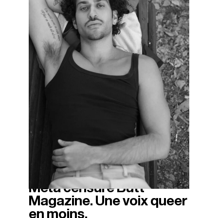
Meta censure Butt
05/05/2026
Magazine. Une voix queer
en moins.