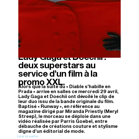
Lady Gaga et Doechii :
28/04/2026
deux superstars au
service d’un film à la
promo XXL.
Alors que la suite du « Diable s’habille en
Prada » arrive en salles ce mercredi 29 avril,
Lady Gaga et Doechii ont dévoilé le clip de
leur duo issu de la bande originale du film.
Baptisé « Runway », en référence au
magazine dirigé par Miranda Priestly (Meryl
Streep), le morceau se déploie dans une
vidéo réalisée par Parris Goebel, entre
débauche de créations couture et stylisme
digne d’un éditorial de mode.
Lire la suite