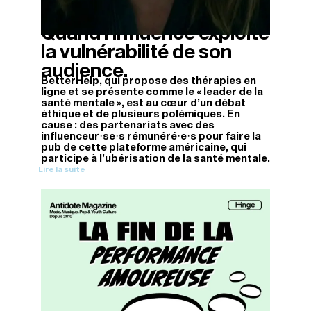
Quand l’influence exploite
09/04/2026
la vulnérabilité de son
audience.
BetterHelp, qui propose des thérapies en
ligne et se présente comme le « leader de la
santé mentale », est au cœur d’un débat
éthique et de plusieurs polémiques. En
cause : des partenariats avec des
influenceur·se·s rémunéré·e·s pour faire la
pub de cette plateforme américaine, qui
participe à l’ubérisation de la santé mentale.
Lire la suite