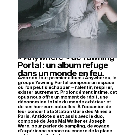
« Anywhere » de Yawning
17/04/2026
Portal : un album refuge
dans un monde en feu.
Avec son tout premier album « Anywhere », le
groupe Yawning Portal compose un espace
où l’on peut s’échapper – ralentir, respirer,
exister autrement. Profondément intime, cet
opus nous offre un moment de répit, une
déconnexion totale du monde extérieur et
de ses horreurs actuelles. À l’occasion de
leur concert à la Station Gare des Mines à
Paris, Antidote s’est assis avec le duo,
composé de Jess Mai Walker et Joseph
Ware, pour parler de sampling, de voyage,
d’expérience sonore ou encore de la place