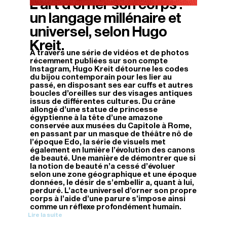
L’art d’orner son corps :
27/04/2026
un langage millénaire et
universel, selon Hugo
Kreit.
À travers une série de vidéos et de photos
récemment publiées sur son compte
Instagram, Hugo Kreit détourne les codes
du bijou contemporain pour les lier au
passé, en disposant ses ear cuffs et autres
boucles d’oreilles sur des visages antiques
issus de différentes cultures. Du crâne
allongé d’une statue de princesse
égyptienne à la tête d’une amazone
conservée aux musées du Capitole à Rome,
en passant par un masque de théâtre nô de
l’époque Edo, la série de visuels met
également en lumière l’évolution des canons
de beauté. Une manière de démontrer que si
la notion de beauté n’a cessé d’évoluer
selon une zone géographique et une époque
données, le désir de s’embellir a, quant à lui,
perduré. L’acte universel d’orner son propre
corps à l’aide d’une parure s’impose ainsi
comme un réflexe profondément humain.
Lire la suite