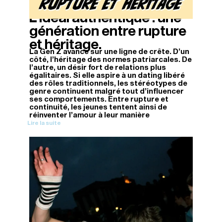
L’idéal authentique : une
12/04/2026
génération entre rupture
et héritage.
La Gen Z avance sur une ligne de crête. D’un
côté, l’héritage des normes patriarcales. De
l’autre, un désir fort de relations plus
égalitaires. Si elle aspire à un dating libéré
des rôles traditionnels, les stéréotypes de
genre continuent malgré tout d’influencer
ses comportements. Entre rupture et
continuité, les jeunes tentent ainsi de
réinventer l’amour à leur manière
Lire la suite