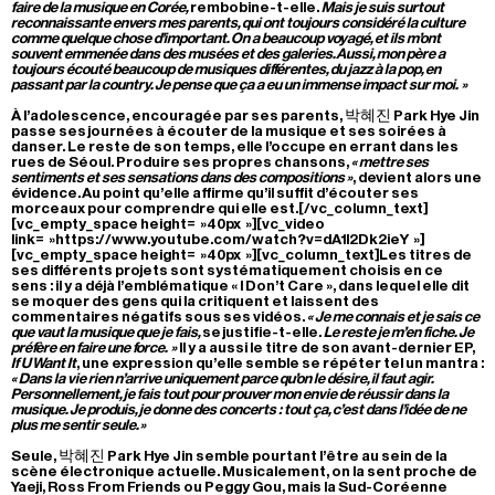
faire de la musique en Corée,
rembobine-t-elle.
Mais je suis surtout
reconnaissante envers mes parents, qui ont toujours considéré la culture
comme quelque chose d’important. On a beaucoup voyagé, et ils m’ont
souvent emmenée dans des musées et des galeries. Aussi, mon père a
toujours écouté beaucoup de musiques différentes, du jazz à la pop, en
passant par la country. Je pense que ça a eu un immense impact sur moi. »
À l’adolescence, encouragée par ses parents, 박혜진 Park Hye Jin
passe ses journées à écouter de la musique et ses soirées à
danser. Le reste de son temps, elle l’occupe en errant dans les
rues de Séoul. Produire ses propres chansons,
« mettre ses
sentiments et ses sensations dans des compositions »
, devient alors une
évidence. Au point qu’elle affirme qu’il suffit d’écouter ses
morceaux pour comprendre qui elle est.[/vc_column_text]
[vc_empty_space height= »40px »][vc_video
link= »https://www.youtube.com/watch?v=dA1I2Dk2ieY »]
[vc_empty_space height= »40px »][vc_column_text]Les titres de
ses différents projets sont systématiquement choisis en ce
sens : il y a déjà l’emblématique « I Don’t Care », dans lequel elle dit
se moquer des gens qui la critiquent et laissent des
commentaires négatifs sous ses vidéos.
« Je me connais et je sais ce
que vaut la musique que je fais,
se justifie-t-elle.
Le reste je m’en fiche. Je
préfère en faire une force. »
Il y a aussi le titre de son avant-dernier EP,
If U Want It
, une expression qu’elle semble se répéter tel un mantra :
« Dans la vie rien n’arrive uniquement parce qu’on le désire, il faut agir.
Personnellement, je fais tout pour prouver mon envie de réussir dans la
musique. Je produis, je donne des concerts : tout ça, c’est dans l’idée de ne
plus me sentir seule. »
Seule, 박혜진 Park Hye Jin semble pourtant l’être au sein de la
scène électronique actuelle. Musicalement, on la sent proche de
Yaeji, Ross From Friends ou Peggy Gou, mais la Sud-Coréenne