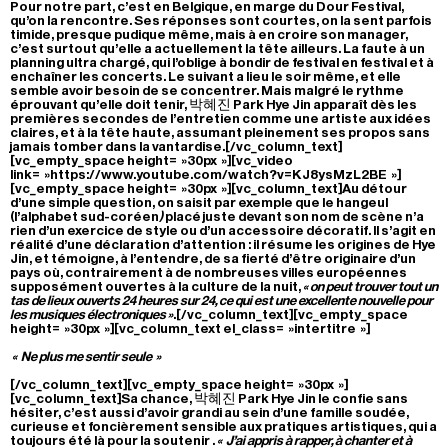
Pour notre part, c’est en Belgique, en marge du Dour Festival,
qu’on la rencontre. Ses réponses sont courtes, on la sent parfois
timide, presque pudique même, mais à en croire son manager,
c’est surtout qu’elle a actuellement la tête ailleurs. La faute à un
planning ultra chargé, qui l’oblige à bondir de festival en festival et à
enchaîner les concerts. Le suivant a lieu le soir même, et elle
semble avoir besoin de se concentrer. Mais malgré le rythme
éprouvant qu’elle doit tenir, 박혜진 Park Hye Jin apparaît dès les
premières secondes de l’entretien comme une artiste aux idées
claires, et à la tête haute, assumant pleinement ses propos sans
jamais tomber dans la vantardise.[/vc_column_text]
[vc_empty_space height= »30px »][vc_video
link= »https://www.youtube.com/watch?v=KJ8ysMzL2BE »]
[vc_empty_space height= »30px »][vc_column_text]Au détour
d’une simple question, on saisit par exemple que le hangeul
(l’alphabet sud-coréen
)
placé juste devant son nom de scène n’a
rien d’un exercice de style ou d’un accessoire décoratif. Il s’agit en
réalité d’une déclaration d’attention : il résume les origines de Hye
Jin, et témoigne, à l’entendre, de sa fierté d’être originaire d’un
pays où, contrairement à de nombreuses villes européennes
supposément ouvertes à la culture de la nuit,
« on peut trouver tout un
tas de lieux ouverts 24 heures sur 24, ce qui est une excellente nouvelle pour
les musiques électroniques »
.[/vc_column_text][vc_empty_space
height= »30px »][vc_column_text el_class= »intertitre »]
« Ne plus me sentir seule »
[/vc_column_text][vc_empty_space height= »30px »]
[vc_column_text]Sa chance, 박혜진 Park Hye Jin le confie sans
hésiter, c’est aussi d’avoir grandi au sein d’une famille soudée,
curieuse et foncièrement sensible aux pratiques artistiques, qui a
toujours été là pour la soutenir .
« J’ai appris à rapper, à chanter et à