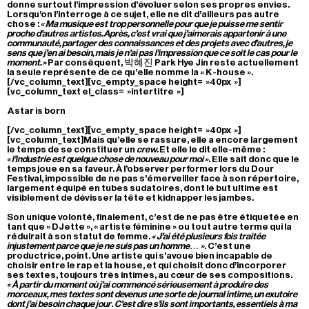
donne surtout l’impression d’évoluer selon ses propres envies.
Lorsqu’on l’interroge à ce sujet, elle ne dit d’ailleurs pas autre
chose :
« Ma musique est trop personnelle pour que je puisse me sentir
proche d’autres artistes. Après, c’est vrai que j’aimerais appartenir à une
communauté, partager des connaissances et des projets avec d’autres, je
sens que j’en ai besoin, mais je n’ai pas l’impression que ce soit le cas pour le
moment. »
Par conséquent, 박혜진 Park Hye Jin reste actuellement
la seule représente de ce qu’elle nomme la « K-house ».
[/vc_column_text][vc_empty_space height= »40px »]
[vc_column_text el_class= »intertitre »]
A star is born
[/vc_column_text][vc_empty_space height= »40px »]
[vc_column_text]Mais qu’elle se rassure, elle a encore largement
le temps de se constituer un
crew.
Et elle le dit elle-même :
« l’industrie est quelque chose de nouveau pour moi »
. Elle sait donc que le
temps joue en sa faveur. À l’observer performer lors du Dour
Festival, impossible de ne pas s’émerveiller face à son répertoire,
largement équipé en tubes sudatoires, dont le but ultime est
visiblement de dévisser la tête et kidnapper les jambes.
Son unique volonté, finalement, c’est de ne pas être étiquetée en
tant que « DJette », « artiste féminine » ou tout autre terme qui la
réduirait à son statut de femme.
« J’ai été plusieurs fois traitée
injustement parce que je ne suis pas un homme… »
. C’est une
productrice, point. Une artiste qui s’avoue bien incapable de
choisir entre le rap et la house, et qui choisit donc d’incorporer
ses textes, toujours très intimes, au cœur de ses compositions.
« À partir du moment où j’ai commencé sérieusement à produire des
morceaux, mes textes sont devenus une sorte de journal intime, un exutoire
dont j’ai besoin chaque jour
.
C’est dire s’ils sont importants, essentiels à ma