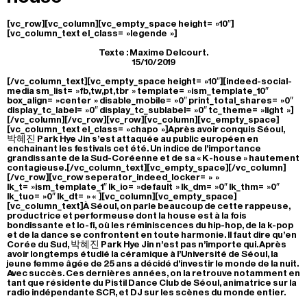
[vc_row][vc_column][vc_empty_space height= »10″]
[vc_column_text el_class= »legende »]
Texte : Maxime Delcourt.
15/10/2019
[/vc_column_text][vc_empty_space height= »10″][indeed-social-
media sm_list= »fb,tw,pt,tbr » template= »ism_template_10″
box_align= »center » disable_mobile= »0″ print_total_shares= »0″
display_tc_label= »0″ display_tc_sublabel= »0″ tc_theme= »light »]
[/vc_column][/vc_row][vc_row][vc_column][vc_empty_space]
[vc_column_text el_class= »chapo »]Après avoir conquis Séoul,
박혜진 Park Hye Jin s’est attaquée au public européen en
enchainant les festivals cet été. Un indice de l’importance
grandissante de la Sud-Coréenne et de sa « K-house » hautement
contagieuse.[/vc_column_text][vc_empty_space][/vc_column]
[/vc_row][vc_row seperator_indeed_locker= » »
lk_t= »ism_template_1″ lk_io= »default » lk_dm= »0″ lk_thm= »0″
lk_tuo= »0″ lk_dt= » « ][vc_column][vc_empty_space]
[vc_column_text]À Séoul, on parle beaucoup de cette rappeuse,
productrice et performeuse dont la house est à la fois
bondissante et lo-fi, où les réminiscences du hip-hop, de la k-pop
et de la dance se confrontent en toute harmonie. Il faut dire qu’en
Corée du Sud, 박혜진 Park Hye Jin n’est pas n’importe qui. Après
avoir longtemps étudié la céramique à l’Université de Séoul, la
jeune femme âgée de 25 ans a décidé d’investir le monde de la nuit.
Avec succès. Ces dernières années, on la retrouve notamment en
tant que résidente du Pistil Dance Club de Séoul, animatrice sur la
radio indépendante SCR, et DJ sur les scènes du monde entier.