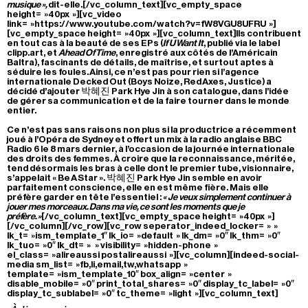
musique »,
dit-elle.[/vc_column_text][vc_empty_space
height= »40px »][vc_video
link= »https://www.youtube.com/watch?v=fW8VGU8UFRU »]
[vc_empty_space height= »40px »][vc_column_text]Ils contribuent
en tout cas à la beauté de ses EPs (
If U Want It
, publié via le label
clipp.art, et
Ahead Of Time
, enregistré aux côtés de l’Américain
Baltra), fascinants de détails, de maîtrise, et surtout aptes à
séduire les foules. Ainsi, ce n’est pas pour rien si l’agence
internationale Decked Out (Boys Noize, Red Axes, Justice) a
décidé d’ajouter 박혜진 Park Hye Jin à son catalogue, dans l’idée
de gérer sa communication et de la faire tourner dans le monde
entier.
Ce n’est pas sans raisons non plus si la productrice a récemment
joué à l’Opéra de Sydney et offert un mix à la radio anglaise BBC
Radio 6 le 8 mars dernier, à l’occasion de la journée internationale
des droits des femmes. À croire que la reconnaissance, méritée,
tend désormais les bras à celle dont le premier tube, visionnaire,
s’appelait « Be A Star ». 박혜진 Park Hye Jin semble en avoir
parfaitement conscience, elle en est même fière. Mais elle
préfère garder en tête l’essentiel :
« Je veux simplement continuer à
jouer mes morceaux. Dans ma vie, ce sont les moments que je
préfère. »
[/vc_column_text][vc_empty_space height= »40px »]
[/vc_column][/vc_row][vc_row seperator_indeed_locker= » »
lk_t= »ism_template_1″ lk_io= »default » lk_dm= »0″ lk_thm= »0″
lk_tuo= »0″ lk_dt= » » visibility= »hidden-phone »
el_class= »alireaussi postalireaussi »][vc_column][indeed-social-
media sm_list= »fb,li,email,tw,whatsapp »
template= »ism_template_10″ box_align= »center »
disable_mobile= »0″ print_total_shares= »0″ display_tc_label= »0″
display_tc_sublabel= »0″ tc_theme= »light »][vc_column_text]