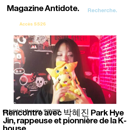
Recherche.
Rencontre avec 박혜진 Park Hye
par Antidote Magazine.
15/10/2019
Jin, rappeuse et pionnière de la K-
house