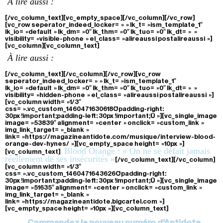
À lire aussi :
[/vc_column_text][vc_empty_space][/vc_column][/vc_row]
[vc_row seperator_indeed_locker= » » lk_t= »ism_template_1″
lk_io= »default » lk_dm= »0″ lk_thm= »0″ lk_tuo= »0″ lk_dt= » »
visibility= »visible-phone » el_class= »alireaussi postalireaussi »]
[vc_column][vc_column_text]
À lire aussi :
[/vc_column_text][/vc_column][/vc_row][vc_row
seperator_indeed_locker= » » lk_t= »ism_template_1″
lk_io= »default » lk_dm= »0″ lk_thm= »0″ lk_tuo= »0″ lk_dt= » »
visibility= »hidden-phone » el_class= »alireaussi postalireaussi »]
[vc_column width= »1/3″
css= ».vc_custom_1460471630618{padding-right:
30px !important;padding-left: 30px !important;} »][vc_single_image
image= »53839″ alignment= »center » onclick= »custom_link »
img_link_target= »_blank »
link= »https://magazineantidote.com/musique/interview-blood-
orange-dev-hynes/ »][vc_empty_space height= »10px »]
Blood Orange : « On ne se défait jamais
[vc_column_text]
réellement de ses insécurités »
[/vc_column_text][/vc_column]
[vc_column width= »1/3″
css= ».vc_custom_1460471643626{padding-right:
30px !important;padding-left: 30px !important;} »][vc_single_image
image= »51635″ alignment= »center » onclick= »custom_link »
img_link_target= »_blank »
link= »https://magazineantidote.bigcartel.com »]
[vc_empty_space height= »10px »][vc_column_text]
Commandez le nouveau numéro d’Antidote