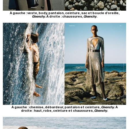
À gauche : veste, body, pantalon, ceinture, sac et boucle d’oreille,
Givenchy
. À droite : chaussures,
Givenchy
.
À gauche : chemise, débardeur, pantalon et ceinture,
Givenchy
. À
droite : haut, robe, ceinture et chaussures,
Givenchy
.