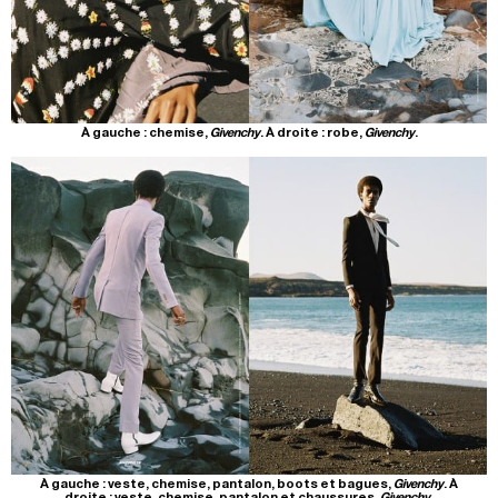
À gauche : chemise,
Givenchy
. À droite : robe,
Givenchy
.
À gauche : veste, chemise, pantalon, boots et bagues,
Givenchy
. À
droite : veste, chemise, pantalon et chaussures,
Givenchy
.