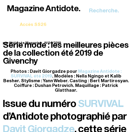
Recherche.
Série mode : les meilleures pièces
par Antidote Magazine.
11/04/2019
de la collection été 2019 de
Givenchy
Photos : Davit Giorgadze pour
Magazine Antidote :
SURVIVAL été 2019
. Modèles : Nella Ngingo et Kalib
Besher. Stylisme : Yann Weber. Casting : Bert Martirosyan.
Coiffure : Dushan Petrovich. Maquillage : Patrick
Glatthaar.
Issue du numéro
SURVIVAL
d’Antidote photographié par
Davit Giorgadze
, cette série