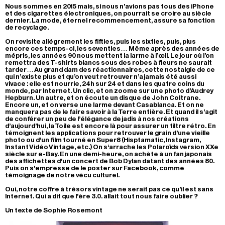
Nous sommes en 2015 mais, si nous n’avions pas tous des iPhone
et des cigarettes électroniques, on pourrait se croire au siècle
dernier. La mode, éternel recommencement, assure sa fonction
de recyclage.
On revisite allégrement les fifties, puis les sixties, puis, plus
encore ces temps-ci, les seventies… Même après des années de
mépris, les années 90 nous mettent la larme à l’œil. Le jour où l’on
remettra des T-shirts blancs sous des robes à fleurs ne saurait
tarder… Au grand dam des réactionnaires, cette nostalgie de ce
qui n’existe plus et qu’on veut retrouver n’a jamais été aussi
vivace : elle est nourrie, 24h sur 24 et dans les quatre coins du
monde, par Internet. Un clic, et on zoome sur une photo d’Audrey
Hepburn. Un autre, et on écoute un disque de John Coltrane.
Encore un, et on verse une larme devant Casablanca. Et on ne
manquera pas de le faire savoir à la Terre entière. Et quand il s’agit
de conférer un peu de l’élégance de jadis à nos créations
d’aujourd’hui, la Toile est encore là pour assurer un filtre rétro. En
témoignent les applications pour retrouver le grain d’une vieille
photo ou d’un film tourné en Super8 (Hisptamatic, Instagram,
Instant Vidéo Vintage, etc.) On s‘arrache les Polaroïds version XXe
siècle sur e-Bay. En une demi-heure, on achète à un fan japonais
des affichettes d’un concert de Bob Dylan datant des années 80.
Puis on s’empresse de le poster sur Facebook, comme
témoignage de notre vécu culturel.
Oui, notre coffre à trésors vintage ne serait pas ce qu’il est sans
Internet. Qui a dit que l’ère 3.0. allait tout nous faire oublier ?
Un texte de Sophie Rosemont