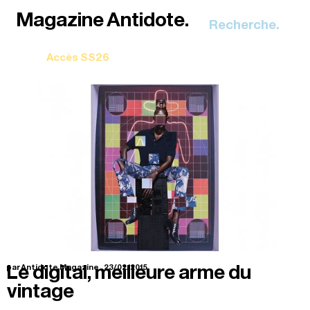
Recherche.
Le digital, meilleure arme du
par Antidote Magazine.
23/02/2015
vintage