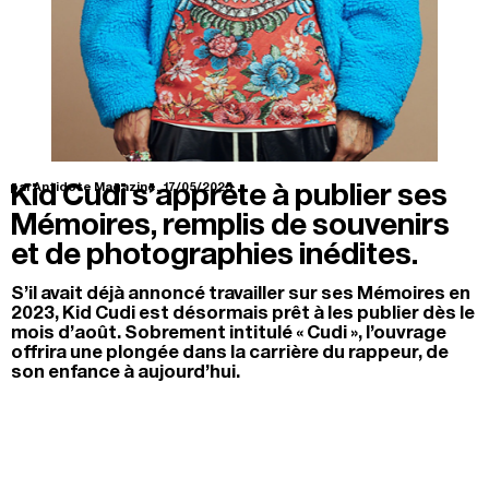
Kid Cudi s’apprête à publier ses
par Antidote Magazine.
17/05/2025
Mémoires, remplis de souvenirs
et de photographies inédites.
S’il avait déjà annoncé travailler sur ses Mémoires en
2023, Kid Cudi est désormais prêt à les publier dès le
mois d’août. Sobrement intitulé « Cudi », l’ouvrage
offrira une plongée dans la carrière du rappeur, de
son enfance à aujourd’hui.