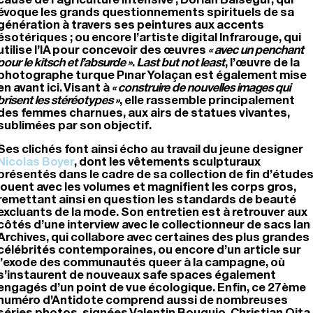
évoque les grands questionnements spirituels de sa
génération à travers ses peintures aux accents
ésotériques ; ou encore l’artiste digital Infrarouge, qui
utilise l’IA pour concevoir des œuvres
« avec un penchant
pour le kitsch et l’absurde »
.
Last but not least
, l’œuvre de la
photographe turque Pınar Yolaçan est également mise
en avant ici. Visant à
« construire de nouvelles images qui
brisent les stéréotypes »
, elle rassemble principalement
des femmes charnues, aux airs de statues vivantes,
sublimées par son objectif.
Ses clichés font ainsi écho au travail du jeune designer
Nicolas Boyer
, dont les vêtements sculpturaux
présentés dans le cadre de sa collection de fin d’étude
jouent avec les volumes et magnifient les corps gros,
remettant ainsi en question les standards de beauté
excluants de la mode. Son entretien est à retrouver aux
côtés d’une interview avec le collectionneur de sacs Ian
Archives, qui collabore avec certaines des plus grandes
célébrités contemporaines, ou encore d’un article sur
l’exode des communautés queer à la campagne, où
s’instaurent de nouveaux safe spaces également
engagés d’un point de vue écologique. Enfin, ce 27ème
numéro d’Antidote comprend aussi de nombreuses
séries photos, signées Valentin Bouquio, Christian Oita,