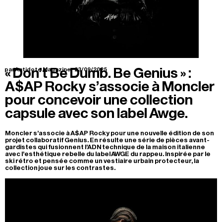
« Don’t Be Dumb. Be Genius » :
par Antidote Magazine.
23/09/2025
A$AP Rocky s’associe à Moncler
pour concevoir une collection
capsule avec son label Awge.
Moncler s’associe à A$AP Rocky pour une nouvelle édition de son
projet collaboratif Genius. En résulte une série de pièces avant-
gardistes qui fusionnent l’ADN technique de la maison italienne
avec l’esthétique rebelle du label AWGE du rappeu. Inspirée par le
ski rétro et pensée comme un vestiaire urbain protecteur, la
collection joue sur les contrastes.