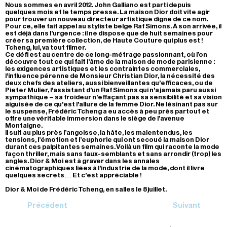
Nous sommes en avril 2012. John Galliano est parti depuis
quelques mois et le temps presse. La maison Dior doit vite agir
pour trouver un nouveau directeur artistique digne de ce nom.
Pour ce, elle fait appel au styliste belge Raf Simons. À son arrivée, il
est déjà dans l’urgence : il ne dispose que de huit semaines pour
créer sa première collection, de Haute Couture qui plus est !
Tcheng, lui, va tout filmer.
Ce défi est au centre de ce long-métrage passionnant, où l’on
découvre tout ce qui fait l’âme de la maison de mode parisienne :
les exigences artistiques et les contraintes commerciales,
l’influence pérenne de Monsieur Christian Dior, la nécessité des
deux chefs des ateliers, aussi bienveillantes qu’efficaces, ou de
Pieter Mulier, l’assistant d’un Raf Simons qui n’a jamais paru aussi
sympathique – sa froideur n’effaçant pas sa sensibilité et sa vision
aiguisée de ce qu’est l’allure de la femme Dior. Ne lésinant pas sur
le suspense, Frédéric Tcheng a eu accès à peu près partout et
offre une véritable immersion dans le siège de l’avenue
Montaigne.
Il suit au plus près l’angoisse, la hâte, les malentendus, les
tensions, l’émotion et l’euphorie qui ont secoué la maison Dior
durant ces palpitantes semaines. Voilà un film qui raconte la mode
façon thriller, mais sans faux-semblants et sans arrondir (trop) les
angles. Dior & Moi est à graver dans les annales
cinématographiques liées à l’industrie de la mode, dont il livre
quelques secrets… Et c’est appréciable !
Dior & Moi de Frédéric Tcheng, en salles le 8 juillet.
Précédent
Suivant