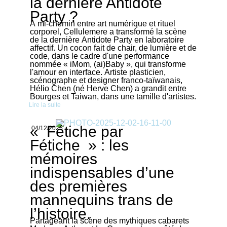
la dernière Antidote
Party ?
À mi-chemin entre art numérique et rituel
corporel, Cellulemere a transformé la scène
de la dernière Antidote Party en laboratoire
affectif. Un cocon fait de chair, de lumière et de
code, dans le cadre d'une performance
nommée « iMom, (ai)Baby », qui transforme
l'amour en interface. Artiste plasticien,
scénographe et designer franco-taïwanais,
Hélio Chen (né Herve Chen) a grandit entre
Bourges et Taiwan, dans une tamille d'artistes.
Lire la suite
« Fétiche par
04/12/2025
Fétiche » : les
mémoires
indispensables d’une
des premières
mannequins trans de
l’histoire.
Partageant la scène des mythiques cabarets