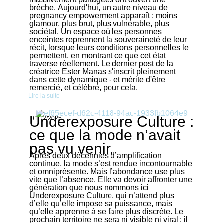
brèche. Aujourd'hui, un autre niveau de
pregnancy empowerment apparaît : moins
glamour, plus brut, plus vulnérable, plus
sociétal. Un espace où les personnes
enceintes reprennent la souveraineté de leur
récit, lorsque leurs conditions personnelles le
permettent, en montrant ce que cet état
traverse réellement. Le dernier post de la
créatrice Ester Manas s'inscrit pleinement
dans cette dynamique - et mérite d'être
remercié, et célébré, pour cela.
Lire la suite
Underexposure Culture :
01/12/2025
ce que la mode n’avait
pas vu venir.
Après deux décennies d’amplification
continue, la mode s’est rendue incontournable
et omniprésente. Mais l’abondance use plus
vite que l’absence. Elle va devoir affronter une
génération que nous nommons ici
Underexposure Culture, qui n’attend plus
d’elle qu’elle impose sa puissance, mais
qu’elle apprenne à se faire plus discrète. Le
prochain territoire ne sera ni visible ni viral : il