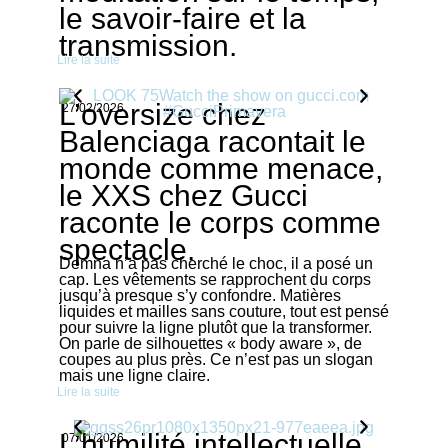
le savoir-faire et la
transmission.
Lire la suite
L’oversize chez
27/02/2026
Balenciaga racontait le
monde comme menace,
le XXS chez Gucci
raconte le corps comme
spectacle.
Demna n’a pas cherché le choc, il a posé un
cap. Les vêtements se rapprochent du corps
jusqu’à presque s’y confondre. Matières
liquides et mailles sans couture, tout est pensé
pour suivre la ligne plutôt que la transformer.
On parle de silhouettes « body aware », de
coupes au plus près. Ce n’est pas un slogan
mais une ligne claire.
Lire la suite
L’humilité intellectuelle,
07/01/2026