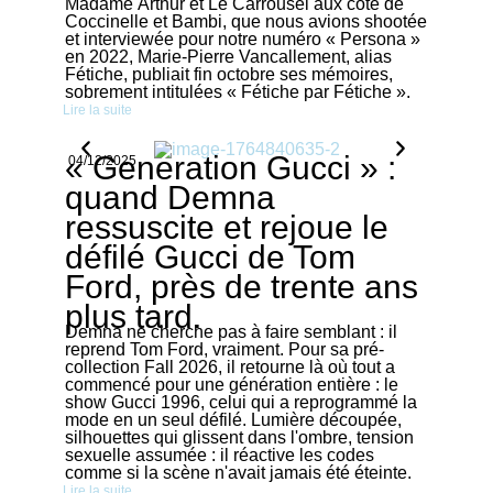
Madame Arthur et Le Carrousel aux côté de
Coccinelle et Bambi, que nous avions shootée
et interviewée pour notre numéro « Persona »
en 2022, Marie-Pierre Vancallement, alias
Fétiche, publiait fin octobre ses mémoires,
sobrement intitulées « Fétiche par Fétiche ».
Lire la suite
« Generation Gucci » :
04/12/2025
quand Demna
ressuscite et rejoue le
défilé Gucci de Tom
Ford, près de trente ans
plus tard.
Demna ne cherche pas à faire semblant : il
reprend Tom Ford, vraiment. Pour sa pré-
collection Fall 2026, il retourne là où tout a
commencé pour une génération entière : le
show Gucci 1996, celui qui a reprogrammé la
mode en un seul défilé. Lumière découpée,
silhouettes qui glissent dans l'ombre, tension
sexuelle assumée : il réactive les codes
comme si la scène n'avait jamais été éteinte.
Lire la suite