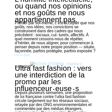
ou quand nos opinions
et nos goûts ne nous
appartiennent pas.
Penser par soi-même, c’est accepter que nos
goûts, nos idées, nos convictions se
construisent dans des cadres qui nous
précèdent : sociaux, cul- turels, affectifs. À
quel moment cessons-nous de répéter,
d’hériter, de nous aligner, pour commencer à
penser depuis notre propre position — située,
façonnée, parfois protégée, parfois exposée ?
Lire la suite
Ultra fast fashion : vers
16/12/2025
une interdiction de la
promo par les
·
·
influenceur
euse
s
Depuis plusieurs semaines, une proposition
de loi française contre l'ultra fast fashion
circule largement sur les réseaux sociaux,
relayée par des ONG environnementales et
commentée par des médias étrangers,