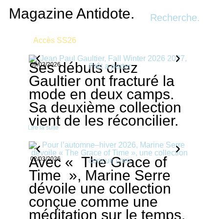
Recherche.
Ses débuts chez
09/03/2026
Gaultier ont fracturé la
mode en deux camps.
Sa deuxième collection
vient de les réconcilier.
Lire la suite
Avec « The Grace of
02/03/2026
Time », Marine Serre
dévoile une collection
conçue comme une
méditation sur le temps,