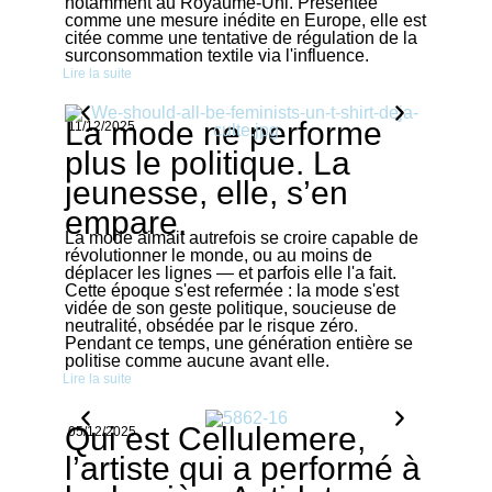
notamment au Royaume-Uni. Présentée
comme une mesure inédite en Europe, elle est
citée comme une tentative de régulation de la
surconsommation textile via l'influence.
Lire la suite
La mode ne performe
11/12/2025
plus le politique. La
jeunesse, elle, s’en
empare.
La mode aimait autrefois se croire capable de
révolutionner le monde, ou au moins de
déplacer les lignes — et parfois elle l'a fait.
Cette époque s'est refermée : la mode s'est
vidée de son geste politique, soucieuse de
neutralité, obsédée par le risque zéro.
Pendant ce temps, une génération entière se
politise comme aucune avant elle.
Lire la suite
Qui est Cellulemere,
05/12/2025
l’artiste qui a performé à