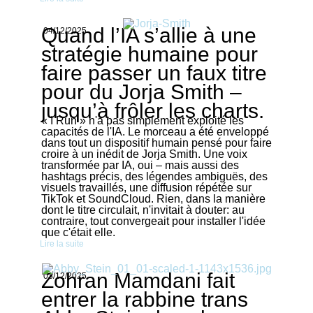
Quand l’IA s’allie à une
04/12/2025
stratégie humaine pour
faire passer un faux titre
pour du Jorja Smith –
jusqu’à frôler les charts.
« I Run » n'a pas simplement exploité les
capacités de l'IA. Le morceau a été enveloppé
dans tout un dispositif humain pensé pour faire
croire à un inédit de Jorja Smith. Une voix
transformée par IA, oui – mais aussi des
hashtags précis, des légendes ambiguës, des
visuels travaillés, une diffusion répétée sur
TikTok et SoundCloud. Rien, dans la manière
dont le titre circulait, n'invitait à douter: au
contraire, tout convergeait pour installer l'idée
que c'était elle.
Lire la suite
Zohran Mamdani fait
03/12/2025
entrer la rabbine trans