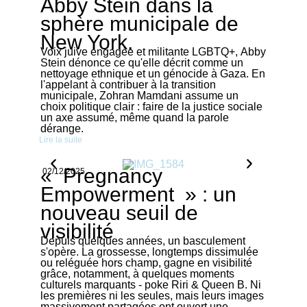
Abby Stein dans la
sphère municipale de
New York.
Voix juive engagée et militante LGBTQ+, Abby
Stein dénonce ce qu'elle décrit comme un
nettoyage ethnique et un génocide à Gaza. En
l'appelant à contribuer à la transition
municipale, Zohran Mamdani assume un
choix politique clair : faire de la justice sociale
un axe assumé, même quand la parole
dérange.
Lire la suite
« Pregnancy
02/12/2025
Empowerment » : un
nouveau seuil de
visibilité
Depuis quelques années, un basculement
s'opère. La grossesse, longtemps dissimulée
ou reléguée hors champ, gagne en visibilité
grâce, notamment, à quelques moments
culturels marquants - poke Riri & Queen B. Ni
les premières ni les seules, mais leurs images
massivement partagées ont ouvert une