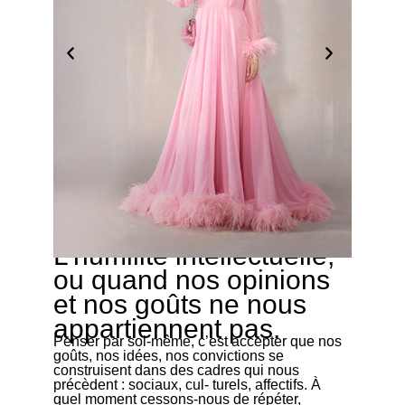
L’humilité intellectuelle,
07/01/2026
ou quand nos opinions
et nos goûts ne nous
appartiennent pas.
Penser par soi-même, c’est accepter que nos
goûts, nos idées, nos convictions se
construisent dans des cadres qui nous
précèdent : sociaux, cul- turels, affectifs. À
quel moment cessons-nous de répéter,