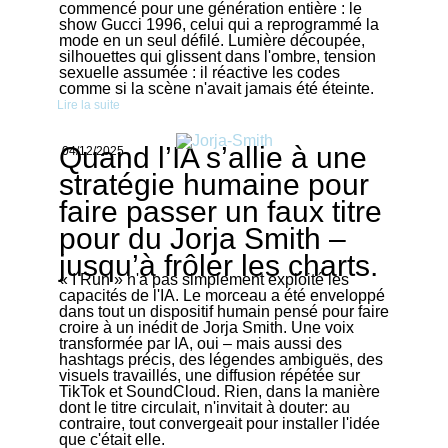
commencé pour une génération entière : le
show Gucci 1996, celui qui a reprogrammé la
mode en un seul défilé. Lumière découpée,
silhouettes qui glissent dans l'ombre, tension
sexuelle assumée : il réactive les codes
comme si la scène n'avait jamais été éteinte.
Lire la suite
Quand l’IA s’allie à une
04/12/2025
stratégie humaine pour
faire passer un faux titre
pour du Jorja Smith –
jusqu’à frôler les charts.
« I Run » n'a pas simplement exploité les
capacités de l'IA. Le morceau a été enveloppé
dans tout un dispositif humain pensé pour faire
croire à un inédit de Jorja Smith. Une voix
transformée par IA, oui – mais aussi des
hashtags précis, des légendes ambiguës, des
visuels travaillés, une diffusion répétée sur
TikTok et SoundCloud. Rien, dans la manière
dont le titre circulait, n'invitait à douter: au
contraire, tout convergeait pour installer l'idée
que c'était elle.