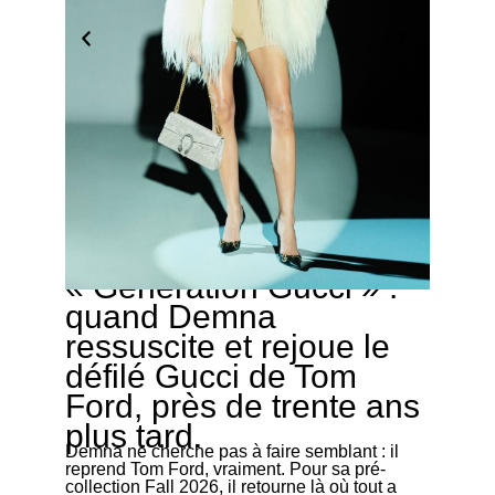
« Generation Gucci » :
04/12/2025
quand Demna
ressuscite et rejoue le
défilé Gucci de Tom
Ford, près de trente ans
plus tard.
Demna ne cherche pas à faire semblant : il
reprend Tom Ford, vraiment. Pour sa pré-
collection Fall 2026, il retourne là où tout a