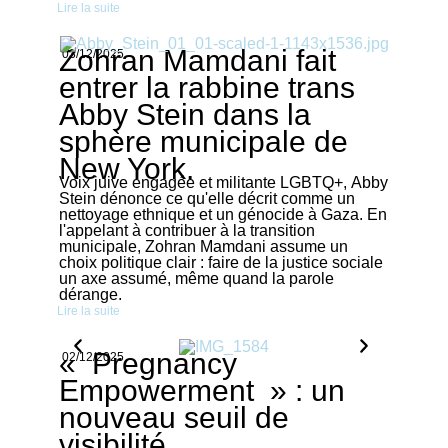
Lire la suite
Zohran Mamdani fait
03/12/2025
entrer la rabbine trans
Abby Stein dans la
sphère municipale de
New York.
Voix juive engagée et militante LGBTQ+, Abby
Stein dénonce ce qu'elle décrit comme un
nettoyage ethnique et un génocide à Gaza. En
l'appelant à contribuer à la transition
municipale, Zohran Mamdani assume un
choix politique clair : faire de la justice sociale
un axe assumé, même quand la parole
dérange.
Lire la suite
« Pregnancy
02/12/2025
Empowerment » : un
nouveau seuil de
visibilité