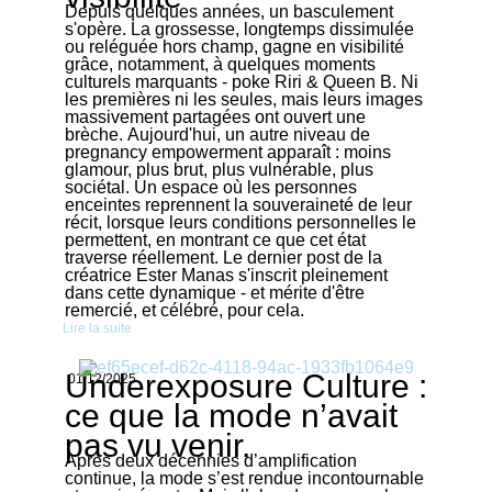
Depuis quelques années, un basculement
s'opère. La grossesse, longtemps dissimulée
ou reléguée hors champ, gagne en visibilité
grâce, notamment, à quelques moments
culturels marquants - poke Riri & Queen B. Ni
les premières ni les seules, mais leurs images
massivement partagées ont ouvert une
brèche. Aujourd'hui, un autre niveau de
pregnancy empowerment apparaît : moins
glamour, plus brut, plus vulnérable, plus
sociétal. Un espace où les personnes
enceintes reprennent la souveraineté de leur
récit, lorsque leurs conditions personnelles le
permettent, en montrant ce que cet état
traverse réellement. Le dernier post de la
créatrice Ester Manas s'inscrit pleinement
dans cette dynamique - et mérite d'être
remercié, et célébré, pour cela.
Lire la suite
Underexposure Culture :
01/12/2025
ce que la mode n’avait
pas vu venir.
Après deux décennies d’amplification
continue, la mode s’est rendue incontournable