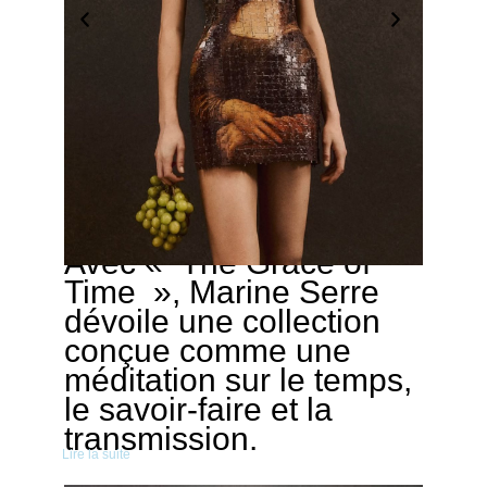
Avec « The Grace of
02/03/2026
Time », Marine Serre
dévoile une collection
conçue comme une
méditation sur le temps,
le savoir-faire et la
transmission.
Lire la suite