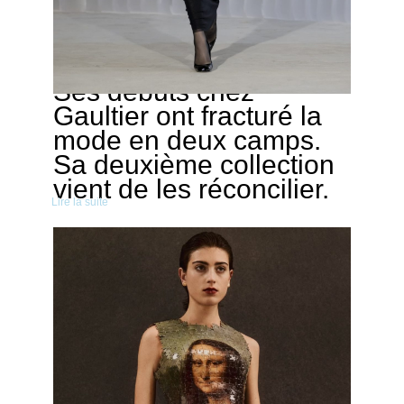
Ses débuts chez
09/03/2026
Gaultier ont fracturé la
mode en deux camps.
Sa deuxième collection
vient de les réconcilier.
Lire la suite