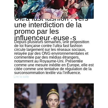
Ultra fast fashion : vers
16/12/2025
une interdiction de la
promo par les
·
·
influenceur
euse
s
Depuis plusieurs semaines, une proposition
de loi française contre l'ultra fast fashion
circule largement sur les réseaux sociaux,
relayée par des ONG environnementales et
commentée par des médias étrangers,
notamment au Royaume-Uni. Présentée
comme une mesure inédite en Europe, elle est
citée comme une tentative de régulation de la
surconsommation textile via l'influence.
Lire la suite