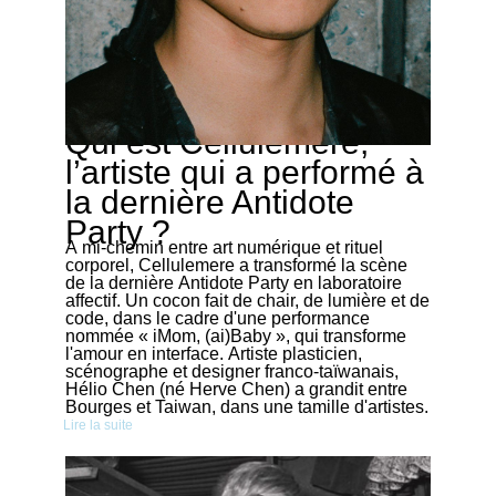
Qui est Cellulemere,
05/12/2025
l’artiste qui a performé à
la dernière Antidote
Party ?
À mi-chemin entre art numérique et rituel
corporel, Cellulemere a transformé la scène
de la dernière Antidote Party en laboratoire
affectif. Un cocon fait de chair, de lumière et de
code, dans le cadre d'une performance
nommée « iMom, (ai)Baby », qui transforme
l'amour en interface. Artiste plasticien,
scénographe et designer franco-taïwanais,
Hélio Chen (né Herve Chen) a grandit entre
Bourges et Taiwan, dans une tamille d'artistes.
Lire la suite