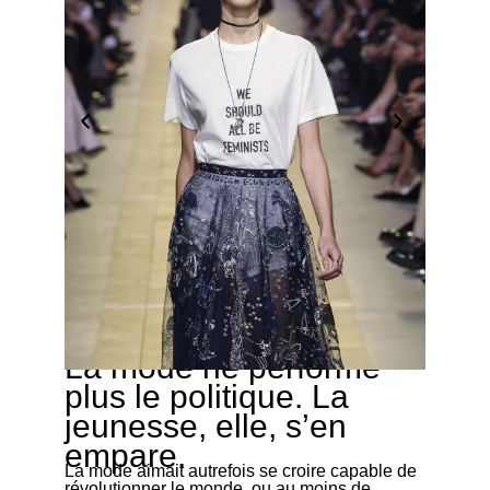
La mode ne performe
11/12/2025
plus le politique. La
jeunesse, elle, s’en
empare.
La mode aimait autrefois se croire capable de
révolutionner le monde, ou au moins de