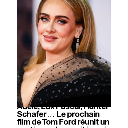
Adele, Lux Pascal, Hunter
13/11/2025
Schafer… Le prochain
film de Tom Ford réunit un