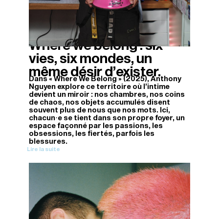
Where we belong : six
14/11/2025
vies, six mondes, un
même désir d’exister.
Dans « Where We Belong » (2025), Anthony
Nguyen explore ce territoire où l’intime
devient un miroir : nos chambres, nos coins
de chaos, nos objets accumulés disent
souvent plus de nous que nos mots. Ici,
chacun·e se tient dans son propre foyer, un
espace façonné par les passions, les
obsessions, les fiertés, parfois les
blessures.
Lire la suite