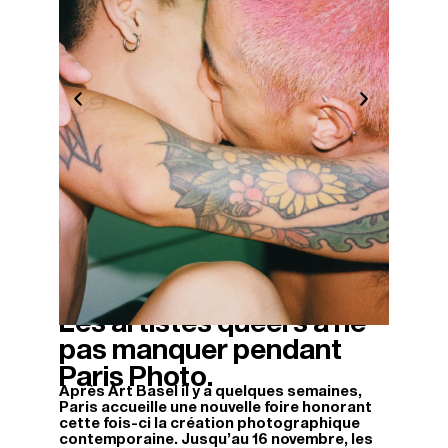
Les artistes queers à ne
13/11/2025
pas manquer pendant
Paris Photo.
Après Art Basel il y a quelques semaines,
Paris accueille une nouvelle foire honorant
cette fois-ci la création photographique
contemporaine. Jusqu’au 16 novembre, les