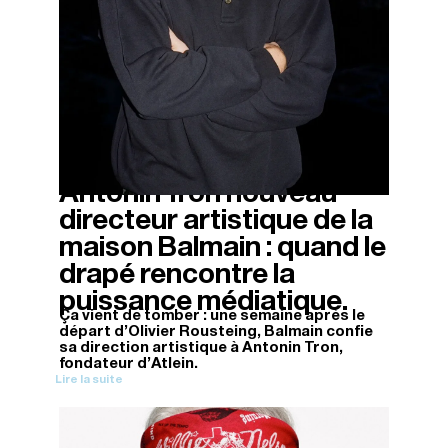
Antonin Tron nouveau
12/11/2025
directeur artistique de la
maison Balmain : quand le
drapé rencontre la
puissance médiatique.
Ça vient de tomber : une semaine après le
départ d'Olivier Rousteing, Balmain confie
sa direction artistique à Antonin Tron,
fondateur d'Atlein.
Lire la suite