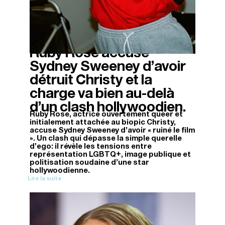
Ruby Rose accuse
13/11/2025
Sydney Sweeney d’avoir
détruit Christy et la
charge va bien au-delà
d’un clash hollywoodien.
Ruby Rose, actrice ouvertement queer et
initialement attachée au biopic Christy,
accuse Sydney Sweeney d'avoir « ruiné le film
». Un clash qui dépasse la simple querelle
d'ego: il révèle les tensions entre
représentation LGBTQ+, image publique et
politisation soudaine d'une star
hollywoodienne.
Lire la suite