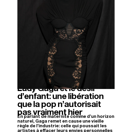
Lady Gaga et le désir
14/11/2025
d’enfant: une libération
que la pop n’autorisait
pas vraiment hier
En parlant de maternité comme d'un horizon
naturel, Gaga remet en cause une vieille
règle de l'industrie: celle qui poussait les
artistes à effacer leurs envies personnelles