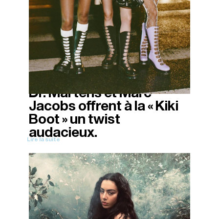
Dr. Martens et Marc
12/11/2025
Jacobs offrent à la « Kiki
Boot » un twist
audacieux.
Lire la suite