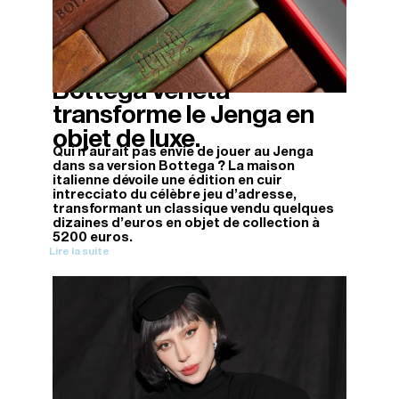
Bottega Veneta
14/11/2025
transforme le Jenga en
objet de luxe.
Qui n'aurait pas envie de jouer au Jenga
dans sa version Bottega ? La maison
italienne dévoile une édition en cuir
intrecciato du célèbre jeu d'adresse,
transformant un classique vendu quelques
dizaines d'euros en objet de collection à
5200 euros.
Lire la suite