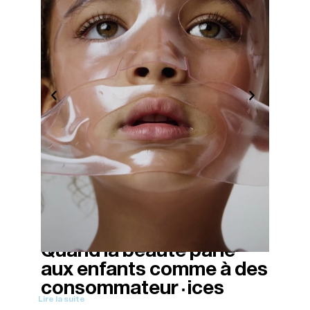
Quand la beauté parle
08/11/2025
aux enfants comme à des
·
consommateur
ices
Lire la suite