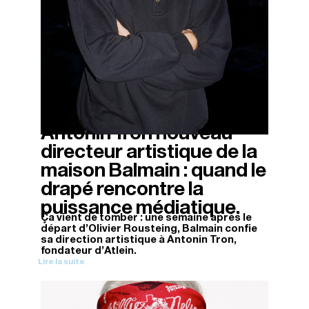
Antonin Tron nouveau
12/11/2025
directeur artistique de la
maison Balmain : quand le
drapé rencontre la
puissance médiatique.
Ça vient de tomber : une semaine après le
départ d'Olivier Rousteing, Balmain confie
sa direction artistique à Antonin Tron,
fondateur d'Atlein.
Lire la suite