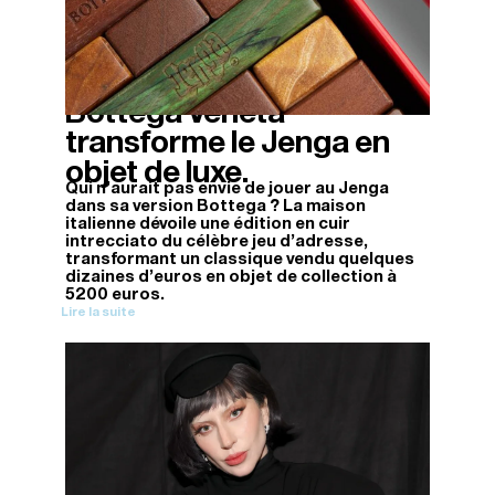
Bottega Veneta
14/11/2025
transforme le Jenga en
objet de luxe.
Qui n'aurait pas envie de jouer au Jenga
dans sa version Bottega ? La maison
italienne dévoile une édition en cuir
intrecciato du célèbre jeu d'adresse,
transformant un classique vendu quelques
dizaines d'euros en objet de collection à
5200 euros.
Lire la suite