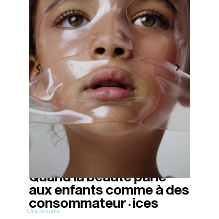
Quand la beauté parle
08/11/2025
aux enfants comme à des
·
consommateur
ices
Lire la suite