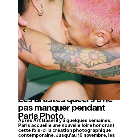
Les artistes queers à ne
13/11/2025
pas manquer pendant
Paris Photo.
Après Art Basel il y a quelques semaines,
Paris accueille une nouvelle foire honorant
cette fois-ci la création photographique
contemporaine. Jusqu’au 16 novembre, les