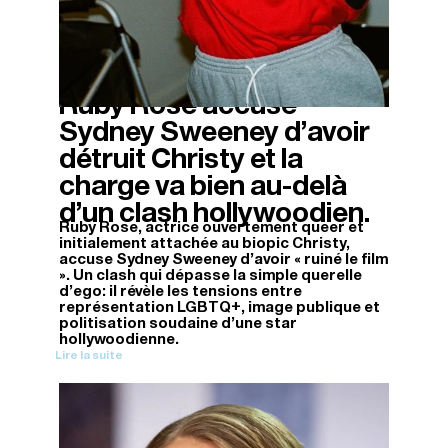
Ruby Rose accuse
13/11/2025
Sydney Sweeney d’avoir
détruit Christy et la
charge va bien au-delà
d’un clash hollywoodien.
Ruby Rose, actrice ouvertement queer et
initialement attachée au biopic Christy,
accuse Sydney Sweeney d'avoir « ruiné le film
». Un clash qui dépasse la simple querelle
d'ego: il révèle les tensions entre
représentation LGBTQ+, image publique et
politisation soudaine d'une star
hollywoodienne.
Lire la suite