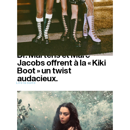
Dr. Martens et Marc
12/11/2025
Jacobs offrent à la « Kiki
Boot » un twist
audacieux.
Lire la suite