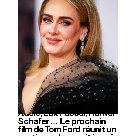
Adele, Lux Pascal, Hunter
13/11/2025
Schafer… Le prochain
film de Tom Ford réunit un