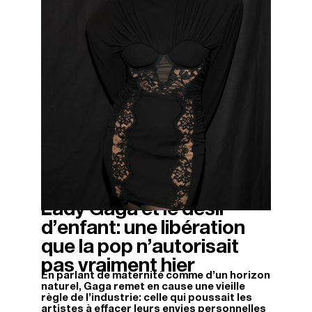
Lady Gaga et le désir
14/11/2025
d’enfant: une libération
que la pop n’autorisait
pas vraiment hier
En parlant de maternité comme d'un horizon
naturel, Gaga remet en cause une vieille
règle de l'industrie: celle qui poussait les
artistes à effacer leurs envies personnelles