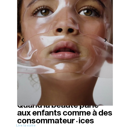
Quand la beauté parle
08/11/2025
aux enfants comme à des
·
consommateur
ices
Lire la suite