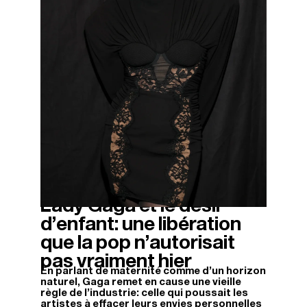
Lady Gaga et le désir
14/11/2025
d’enfant: une libération
que la pop n’autorisait
pas vraiment hier
En parlant de maternité comme d'un horizon
naturel, Gaga remet en cause une vieille
règle de l'industrie: celle qui poussait les
artistes à effacer leurs envies personnelles