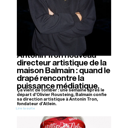
Antonin Tron nouveau
12/11/2025
directeur artistique de la
maison Balmain : quand le
drapé rencontre la
puissance médiatique.
Ça vient de tomber : une semaine après le
départ d'Olivier Rousteing, Balmain confie
sa direction artistique à Antonin Tron,
fondateur d'Atlein.
Lire la suite