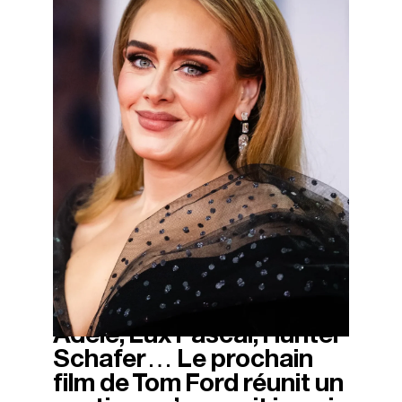
Adele, Lux Pascal, Hunter
13/11/2025
Schafer… Le prochain
film de Tom Ford réunit un