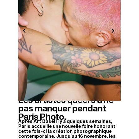
Les artistes queers à ne
13/11/2025
pas manquer pendant
Paris Photo.
Après Art Basel il y a quelques semaines,
Paris accueille une nouvelle foire honorant
cette fois-ci la création photographique
contemporaine. Jusqu’au 16 novembre, les