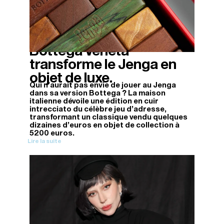
Bottega Veneta
14/11/2025
transforme le Jenga en
objet de luxe.
Qui n'aurait pas envie de jouer au Jenga
dans sa version Bottega ? La maison
italienne dévoile une édition en cuir
intrecciato du célèbre jeu d'adresse,
transformant un classique vendu quelques
dizaines d'euros en objet de collection à
5200 euros.
Lire la suite