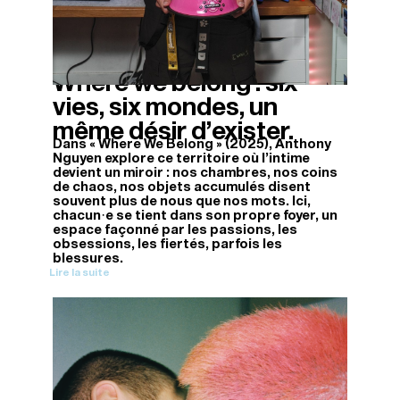
Where we belong : six
14/11/2025
vies, six mondes, un
même désir d’exister.
Dans « Where We Belong » (2025), Anthony
Nguyen explore ce territoire où l’intime
devient un miroir : nos chambres, nos coins
de chaos, nos objets accumulés disent
souvent plus de nous que nos mots. Ici,
chacun·e se tient dans son propre foyer, un
espace façonné par les passions, les
obsessions, les fiertés, parfois les
blessures.
Lire la suite