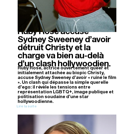
Ruby Rose accuse
13/11/2025
Sydney Sweeney d’avoir
détruit Christy et la
charge va bien au-delà
d’un clash hollywoodien.
Ruby Rose, actrice ouvertement queer et
initialement attachée au biopic Christy,
accuse Sydney Sweeney d'avoir « ruiné le film
». Un clash qui dépasse la simple querelle
d'ego: il révèle les tensions entre
représentation LGBTQ+, image publique et
politisation soudaine d'une star
hollywoodienne.
Lire la suite