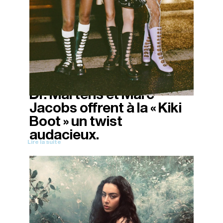
Dr. Martens et Marc
12/11/2025
Jacobs offrent à la « Kiki
Boot » un twist
audacieux.
Lire la suite