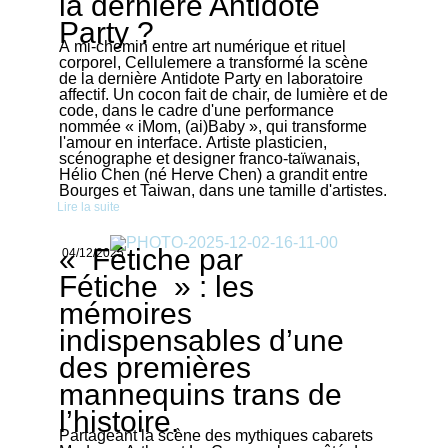
la dernière Antidote
Party ?
À mi-chemin entre art numérique et rituel
corporel, Cellulemere a transformé la scène
de la dernière Antidote Party en laboratoire
affectif. Un cocon fait de chair, de lumière et de
code, dans le cadre d'une performance
nommée « iMom, (ai)Baby », qui transforme
l'amour en interface. Artiste plasticien,
scénographe et designer franco-taïwanais,
Hélio Chen (né Herve Chen) a grandit entre
Bourges et Taiwan, dans une tamille d'artistes.
Lire la suite
« Fétiche par
04/12/2025
Fétiche » : les
mémoires
indispensables d’une
des premières
mannequins trans de
l’histoire.
Partageant la scène des mythiques cabarets