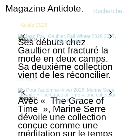
Recherche.
Ses débuts chez
09/03/2026
Gaultier ont fracturé la
mode en deux camps.
Sa deuxième collection
vient de les réconcilier.
Lire la suite
Avec « The Grace of
02/03/2026
Time », Marine Serre
dévoile une collection
conçue comme une
méditation sur le temps,