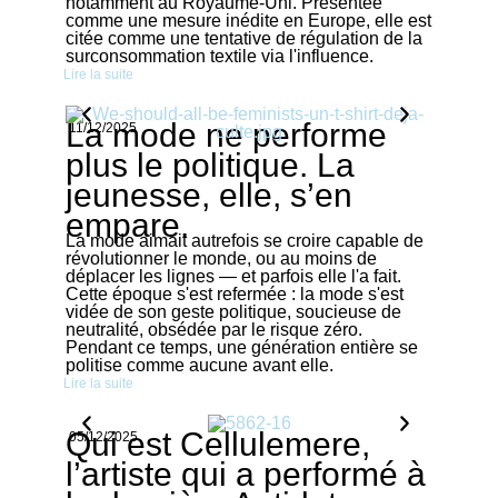
notamment au Royaume-Uni. Présentée
comme une mesure inédite en Europe, elle est
citée comme une tentative de régulation de la
surconsommation textile via l'influence.
Lire la suite
La mode ne performe
11/12/2025
plus le politique. La
jeunesse, elle, s’en
empare.
La mode aimait autrefois se croire capable de
révolutionner le monde, ou au moins de
déplacer les lignes — et parfois elle l'a fait.
Cette époque s'est refermée : la mode s'est
vidée de son geste politique, soucieuse de
neutralité, obsédée par le risque zéro.
Pendant ce temps, une génération entière se
politise comme aucune avant elle.
Lire la suite
Qui est Cellulemere,
05/12/2025
l’artiste qui a performé à