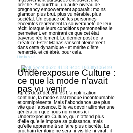
brèche. Aujourd'hui, un autre niveau de
pregnancy empowerment apparaît : moins
glamour, plus brut, plus vulnérable, plus
sociétal. Un espace où les personnes
enceintes reprennent la souveraineté de leur
récit, lorsque leurs conditions personnelles le
permettent, en montrant ce que cet état
traverse réellement. Le dernier post de la
créatrice Ester Manas s'inscrit pleinement
dans cette dynamique - et mérite d'être
remercié, et célébré, pour cela.
Lire la suite
Underexposure Culture :
01/12/2025
ce que la mode n’avait
pas vu venir.
Après deux décennies d’amplification
continue, la mode s’est rendue incontournable
et omniprésente. Mais l’abondance use plus
vite que l’absence. Elle va devoir affronter une
génération que nous nommons ici
Underexposure Culture, qui n’attend plus
d’elle qu’elle impose sa puissance, mais
qu’elle apprenne à se faire plus discrète. Le
prochain territoire ne sera ni visible ni viral : il