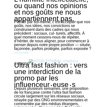
ou quand nos opinions
et nos goûts ne nous
appartiennent pas.
Penser par soi-même, c’est accepter que nos
goûts, nos idées, nos convictions se
construisent dans des cadres qui nous
précèdent : sociaux, cul- turels, affectifs. À
quel moment cessons-nous de répéter,
d’hériter, de nous aligner, pour commencer à
penser depuis notre propre position — située,
façonnée, parfois protégée, parfois exposée ?
Lire la suite
Ultra fast fashion : vers
16/12/2025
une interdiction de la
promo par les
·
·
influenceur
euse
s
Depuis plusieurs semaines, une proposition
de loi française contre l'ultra fast fashion
circule largement sur les réseaux sociaux,
relayée par des ONG environnementales et
commentée par des médias étrangers,