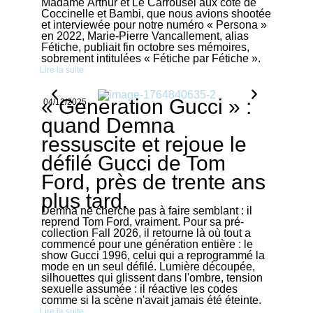
Madame Arthur et Le Carrousel aux côté de
Coccinelle et Bambi, que nous avions shootée
et interviewée pour notre numéro « Persona »
en 2022, Marie-Pierre Vancallement, alias
Fétiche, publiait fin octobre ses mémoires,
sobrement intitulées « Fétiche par Fétiche ».
Lire la suite
« Generation Gucci » :
04/12/2025
quand Demna
ressuscite et rejoue le
défilé Gucci de Tom
Ford, près de trente ans
plus tard.
Demna ne cherche pas à faire semblant : il
reprend Tom Ford, vraiment. Pour sa pré-
collection Fall 2026, il retourne là où tout a
commencé pour une génération entière : le
show Gucci 1996, celui qui a reprogrammé la
mode en un seul défilé. Lumière découpée,
silhouettes qui glissent dans l'ombre, tension
sexuelle assumée : il réactive les codes
comme si la scène n'avait jamais été éteinte.
Lire la suite