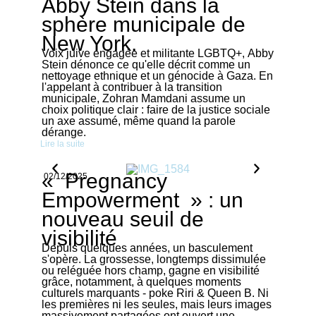
Abby Stein dans la
sphère municipale de
New York.
Voix juive engagée et militante LGBTQ+, Abby
Stein dénonce ce qu'elle décrit comme un
nettoyage ethnique et un génocide à Gaza. En
l'appelant à contribuer à la transition
municipale, Zohran Mamdani assume un
choix politique clair : faire de la justice sociale
un axe assumé, même quand la parole
dérange.
Lire la suite
« Pregnancy
02/12/2025
Empowerment » : un
nouveau seuil de
visibilité
Depuis quelques années, un basculement
s'opère. La grossesse, longtemps dissimulée
ou reléguée hors champ, gagne en visibilité
grâce, notamment, à quelques moments
culturels marquants - poke Riri & Queen B. Ni
les premières ni les seules, mais leurs images
massivement partagées ont ouvert une