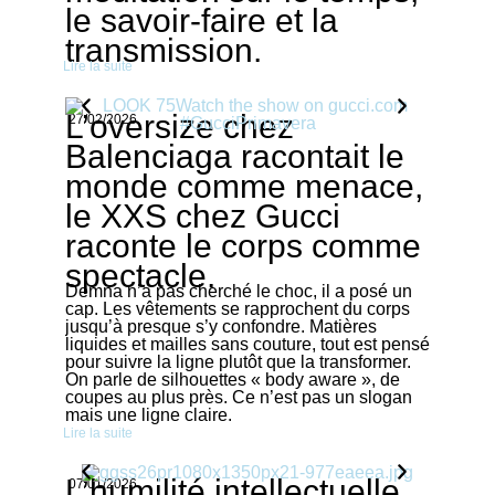
le savoir-faire et la
transmission.
Lire la suite
L’oversize chez
27/02/2026
Balenciaga racontait le
monde comme menace,
le XXS chez Gucci
raconte le corps comme
spectacle.
Demna n’a pas cherché le choc, il a posé un
cap. Les vêtements se rapprochent du corps
jusqu’à presque s’y confondre. Matières
liquides et mailles sans couture, tout est pensé
pour suivre la ligne plutôt que la transformer.
On parle de silhouettes « body aware », de
coupes au plus près. Ce n’est pas un slogan
mais une ligne claire.
Lire la suite
L’humilité intellectuelle,
07/01/2026