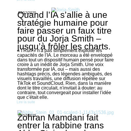
Quand l’IA s’allie à une
04/12/2025
stratégie humaine pour
faire passer un faux titre
pour du Jorja Smith –
jusqu’à frôler les charts.
« I Run » n'a pas simplement exploité les
capacités de l'IA. Le morceau a été enveloppé
dans tout un dispositif humain pensé pour faire
croire à un inédit de Jorja Smith. Une voix
transformée par IA, oui – mais aussi des
hashtags précis, des légendes ambiguës, des
visuels travaillés, une diffusion répétée sur
TikTok et SoundCloud. Rien, dans la manière
dont le titre circulait, n'invitait à douter: au
contraire, tout convergeait pour installer l'idée
que c'était elle.
Lire la suite
Zohran Mamdani fait
03/12/2025
entrer la rabbine trans